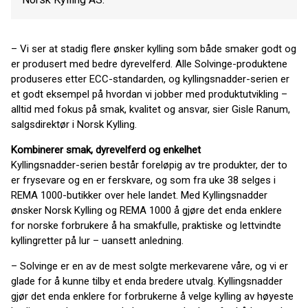
– Vi ser at stadig flere ønsker kylling som både smaker godt og
er produsert med bedre dyrevelferd. Alle Solvinge-produktene
produseres etter ECC-standarden, og kyllingsnadder-serien er
et godt eksempel på hvordan vi jobber med produktutvikling –
alltid med fokus på smak, kvalitet og ansvar, sier Gisle Ranum,
salgsdirektør i Norsk Kylling.
Kombinerer smak, dyrevelferd og enkelhet
Kyllingsnadder-serien består foreløpig av tre produkter, der to
er frysevare og en er ferskvare, og som fra uke 38 selges i
REMA 1000-butikker over hele landet. Med Kyllingsnadder
ønsker Norsk Kylling og REMA 1000 å gjøre det enda enklere
for norske forbrukere å ha smakfulle, praktiske og lettvindte
kyllingretter på lur – uansett anledning.
– Solvinge er en av de mest solgte merkevarene våre, og vi er
glade for å kunne tilby et enda bredere utvalg. Kyllingsnadder
gjør det enda enklere for forbrukerne å velge kylling av høyeste