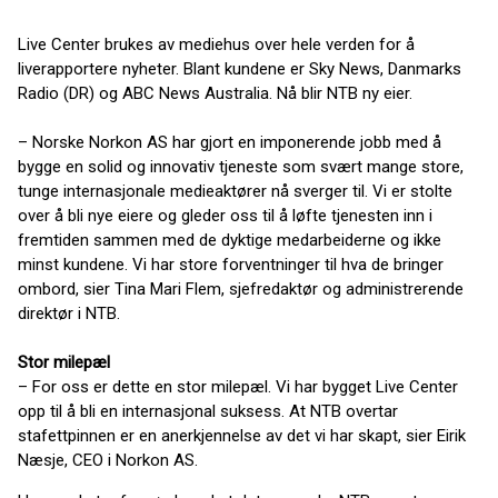
Live Center brukes av mediehus over hele verden for å
liverapportere nyheter. Blant kundene er Sky News, Danmarks
Radio (DR) og ABC News Australia. Nå blir NTB ny eier.
– Norske Norkon AS har gjort en imponerende jobb med å
bygge en solid og innovativ tjeneste som svært mange store,
tunge internasjonale medieaktører nå sverger til. Vi er stolte
over å bli nye eiere og gleder oss til å løfte tjenesten inn i
fremtiden sammen med de dyktige medarbeiderne og ikke
minst kundene. Vi har store forventninger til hva de bringer
ombord, sier Tina Mari Flem, sjefredaktør og administrerende
direktør i NTB.
Stor milepæl
– For oss er dette en stor milepæl. Vi har bygget Live Center
opp til å bli en internasjonal suksess. At NTB overtar
stafettpinnen er en anerkjennelse av det vi har skapt, sier Eirik
Næsje, CEO i Norkon AS.