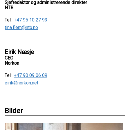
Sjefredaktør og administrerende direktør
NTB
Tel:
+47 95 10 27 93
tina.flem@ntb.no
Eirik Næsje
CEO
Norkon
Tel:
+47 90 09 06 09
eirik@norkon.net
Bilder