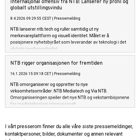
specialist partner in global media technology.
Internasjonal offensiv fra NTB: Lanserer ny profil og
globalt utstillingsvindu
8.4.2026 09:29:55 CEST
|
Pressemelding
NTB lanserer ntb.tech og ruller samtidig ut ny
merkevareplattform og visuell identitet. Målet er å
posisjonere nyhetsbyrået som leverandør av teknologi i det
globale mediemarkedet.
NTB rigger organisasjonen for fremtiden
16.1.2026 15:09:18 CET
|
Pressemelding
NTB omorganiserer og oppretter to nye
virksomhetsområder: NTB Mediatech og Via NTB.
Omorganiseringen speiler det nye NTB og vekstambisjonene
for medieteknologi internasjonalt.
I vårt presserom finner du alle våre siste pressemeldinger,
kontaktpersoner, bilder, dokumenter og annen relevant