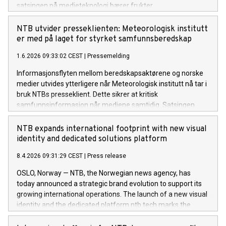
satsingen på medieteknologi bærer frukter.
NTB utvider presseklienten: Meteorologisk institutt
er med på laget for styrket samfunnsberedskap
1.6.2026 09:33:02 CEST
|
Pressemelding
Informasjonsflyten mellom beredskapsaktørene og norske
medier utvides ytterligere når Meteorologisk institutt nå tar i
bruk NTBs presseklient. Dette sikrer at kritisk
samfunnsinformasjon når mediene samtidig. Satsingen
sammenfaller med totalberedskapsåret 2026 og legger
fundamentet for en langsiktig styrking av
NTB expands international footprint with new visual
samfunnssikkerheten.
identity and dedicated solutions platform
8.4.2026 09:31:29 CEST
|
Press release
OSLO, Norway — NTB, the Norwegian news agency, has
today announced a strategic brand evolution to support its
growing international operations. The launch of a new visual
identity and the dedicated platform ntb.tech marks the
agency’s transition from a regional news provider to a