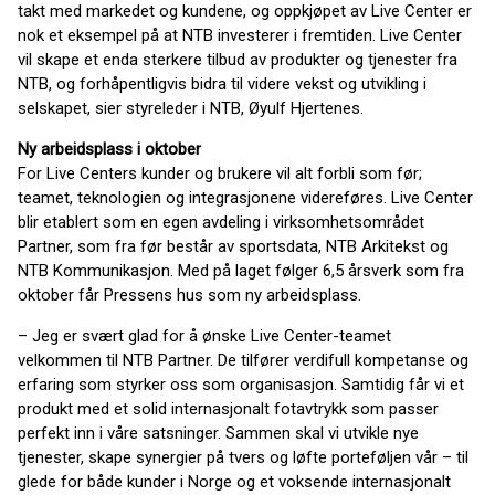
takt med markedet og kundene, og oppkjøpet av Live Center er
nok et eksempel på at NTB investerer i fremtiden. Live Center
vil skape et enda sterkere tilbud av produkter og tjenester fra
NTB, og forhåpentligvis bidra til videre vekst og utvikling i
selskapet, sier styreleder i NTB, Øyulf Hjertenes.
Ny arbeidsplass i oktober
For Live Centers kunder og brukere vil alt forbli som før;
teamet, teknologien og integrasjonene videreføres. Live Center
blir etablert som en egen avdeling i virksomhetsområdet
Partner, som fra før består av sportsdata, NTB Arkitekst og
NTB Kommunikasjon. Med på laget følger 6,5 årsverk som fra
oktober får Pressens hus som ny arbeidsplass.
– Jeg er svært glad for å ønske Live Center-teamet
velkommen til NTB Partner. De tilfører verdifull kompetanse og
erfaring som styrker oss som organisasjon. Samtidig får vi et
produkt med et solid internasjonalt fotavtrykk som passer
perfekt inn i våre satsninger. Sammen skal vi utvikle nye
tjenester, skape synergier på tvers og løfte porteføljen vår – til
glede for både kunder i Norge og et voksende internasjonalt