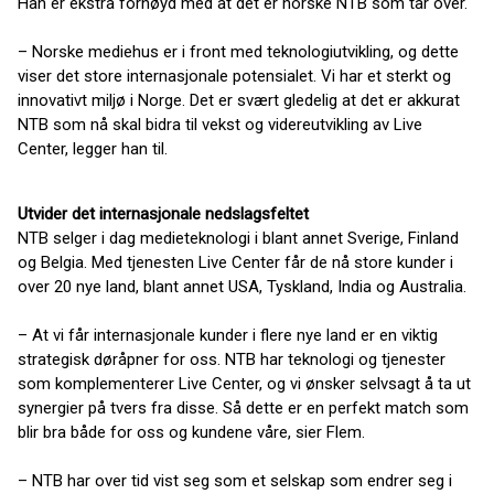
Han er ekstra fornøyd med at det er norske NTB som tar over.
– Norske mediehus er i front med teknologiutvikling, og dette
viser det store internasjonale potensialet. Vi har et sterkt og
innovativt miljø i Norge. Det er svært gledelig at det er akkurat
NTB som nå skal bidra til vekst og videreutvikling av Live
Center, legger han til.
Utvider det internasjonale nedslagsfeltet
NTB selger i dag medieteknologi i blant annet Sverige, Finland
og Belgia. Med tjenesten Live Center får de nå store kunder i
over 20 nye land, blant annet USA, Tyskland, India og Australia.
– At vi får internasjonale kunder i flere nye land er en viktig
strategisk døråpner for oss. NTB har teknologi og tjenester
som komplementerer Live Center, og vi ønsker selvsagt å ta ut
synergier på tvers fra disse. Så dette er en perfekt match som
blir bra både for oss og kundene våre, sier Flem.
– NTB har over tid vist seg som et selskap som endrer seg i