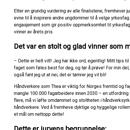
Etter en grundig vurdering av alle finalistene, fremhever j
evne til å inspirere andre ungdommer til å velge yrkesfag
engasjement som gir positiv oppmerksomhet til yrkesfage
vinner av årets pris.
Det var en stolt og glad vinner som 
– Dette er helt vilt! Jeg har ikke ord, egentlig! Mitt tip
faget som føles best for deg, og tør å prøve! For min del, s
også fant jeg ut at nei, det er tømrer jeg vil bli!
Håndverkere som Thea er viktig for Norges fremtid og fa
mangle 100 000 fagarbeidere innen 2030 – en utfordring v
flere, må vi løfte omdømmet og stoltheten i håndverksyrke
håndverkere. Ved å fremheve dyktige og hyggelige rolle
et mål om nettopp dette!
Dette er juryens begrunnelse: