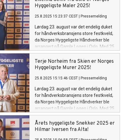
for en spennende kåring. Kvelden endte
Hyggeligste Maler 2025!
med at en stolt og rørt gjeng kunne ta
25.8.2025 15:23:37 CEST
|
Pressemelding
imot sine priser fra scenen. Blant disse
kategoriene var Norges hyggeligste
Lørdag 23. august var det endelig duket
elektriker, og i år var det Sajjad Youssefi
for håndverksbransjens store festkveld,
som vant den gjeve tittelen!
da Norges Hyggeligste Håndverker ble
arrangert på Gamle Logen i Oslo. Med 25
sterke finalister fordelt på åtte
kategorier, lå alt til rette for en
Terje Norheim fra Skien er Norges
spennende kåring. Kvelden endte med
Hyggeligste Murer 2025!
at en stolt og rørt gjeng kunne ta imot
25.8.2025 15:15:46 CEST
|
Pressemelding
sine priser fra scenen. Blant disse
kategoriene ble Norges hyggeligste
Lørdag 23. august var det endelig duket
maler kåret, og i år var det Ewelina som
for håndverksbransjens store festkveld,
vant den gjeve tittelen!
da Norges Hyggeligste Håndverker ble
arrangert på Gamle Logen i Oslo. Med 25
sterke finalister fordelt på åtte
kategorier, lå alt til rette for en
Årets hyggeligste Snekker 2025 er
spennende kåring. Kvelden endte med
Hilmar Iversen fra Alta!
at en stolt og rørt gjeng kunne ta imot