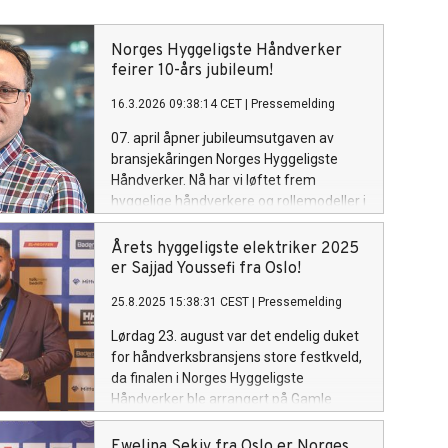
Norges Hyggeligste Håndverker
feirer 10-års jubileum!
16.3.2026 09:38:14 CET
|
Pressemelding
07. april åpner jubileumsutgaven av
bransjekåringen Norges Hyggeligste
Håndverker. Nå har vi løftet frem
hyggelige håndverkere og rollemodeller i
bransjen i 10 år!
Årets hyggeligste elektriker 2025
er Sajjad Youssefi fra Oslo!
25.8.2025 15:38:31 CEST
|
Pressemelding
Lørdag 23. august var det endelig duket
for håndverksbransjens store festkveld,
da finalen i Norges Hyggeligste
Håndverker ble arrangert på Gamle
Logen i Oslo. Med 25 sterke finalister
fordelt på åtte kategorier, lå alt til rette
Ewelina Sekiv fra Oslo er Norges