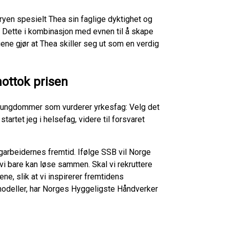
uryen spesielt Thea sin faglige dyktighet og
. Dette i kombinasjon med evnen til å skape
ne gjør at Thea skiller seg ut som en verdig
mottok prisen
s til ungdommer som vurderer yrkesfag: Velg det
tartet jeg i helsefag, videre til forsvaret
garbeidernes fremtid. Ifølge SSB vil Norge
i bare kan løse sammen. Skal vi rekruttere
ne, slik at vi inspirerer fremtidens
modeller, har Norges Hyggeligste Håndverker