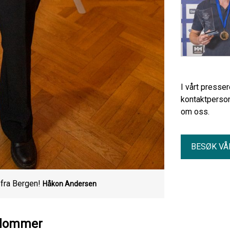
I vårt presse
kontaktperson
om oss.
BESØK VÅ
fra Bergen!
Håkon Andersen
ngdommer