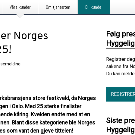
Våre kunder
Om tjenesten
Bli kunde
 er Norges
Følg pre
Hyggelig
25!
Registrer deg
ssemelding
sakene fra No
Du kan melde 
REGISTRE
erksbransjens store festkveld, da Norges
n i Oslo. Med 25 sterke finalister
pennende kåring. Kvelden endte med at en
Siste pr
cenen. Blant disse kategoriene ble Norges
Hyggelig
nes som vant den gjeve tittelen!