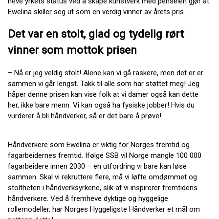
heve yrkets status ved å skape kunstverk med penselen gjør at
Ewelina skiller seg ut som en verdig vinner av årets pris.
Det var en stolt, glad og tydelig rørt
vinner som mottok prisen
– Nå er jeg veldig stolt! Alene kan vi gå raskere, men det er er
sammen vi går lengst. Takk til alle som har støttet meg! Jeg
håper denne prisen kan vise folk at vi damer også kan dette
her, ikke bare menn. Vi kan også ha fysiske jobber! Hvis du
vurderer å bli håndverker, så er det bare å prøve!
Håndverkere som Ewelina er viktig for Norges fremtid og
fagarbeidernes fremtid. Ifølge SSB vil Norge mangle 100 000
fagarbeidere innen 2030 – en utfordring vi bare kan løse
sammen. Skal vi rekruttere flere, må vi løfte omdømmet og
stoltheten i håndverksyrkene, slik at vi inspirerer fremtidens
håndverkere. Ved å fremheve dyktige og hyggelige
rollemodeller, har Norges Hyggeligste Håndverker et mål om