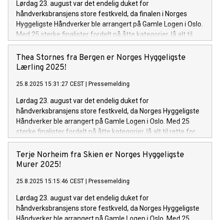
Lørdag 23. august var det endelig duket for
håndverksbransjens store festkveld, da finalen i Norges
Hyggeligste Håndverker ble arrangert på Gamle Logen i Oslo.
Med 25 sterke finalister fordelt på åtte kategorier, lå alt til
rette for en spennende kåring. Kvelden endte med at en stolt
og rørt gjeng kunne ta imot sine priser fra scenen. Blant
Thea Stornes fra Bergen er Norges Hyggeligste
disse kategoriene var Norges hyggeligste elektriker, og i år
Lærling 2025!
var det Sajjad Youssefi som vant den gjeve tittelen!
25.8.2025 15:31:27 CEST
|
Pressemelding
Lørdag 23. august var det endelig duket for
håndverksbransjens store festkveld, da Norges Hyggeligste
Håndverker ble arrangert på Gamle Logen i Oslo. Med 25
sterke finalister fordelt på åtte kategorier, lå alt til rette for
en spennende kåring. Kvelden endte med at en stolt og rørt
gjeng kunne ta imot sine priser fra scenen. Blant disse
Terje Norheim fra Skien er Norges Hyggeligste
kategoriene ble Norges hyggeligste lærling kåret, og i år var
Murer 2025!
det Thea Stornes som vant den gjeve tittelen!
25.8.2025 15:15:46 CEST
|
Pressemelding
Lørdag 23. august var det endelig duket for
håndverksbransjens store festkveld, da Norges Hyggeligste
Håndverker ble arrangert på Gamle Logen i Oslo. Med 25