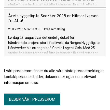
sterke finalister fordelt på åtte kategorier, lå alt til rette for
en spennende kåring. Kvelden endte med at en stolt og rørt
gjeng kunne ta imot sine priser fra scenen. Blant disse
Årets hyggeligste Snekker 2025 er Hilmar Iversen
kategoriene ble Norges hyggeligste murer kåret, og i år var
fra Alta!
det Terje Norheim som vant den gjeve tittelen!
25.8.2025 15:06:58 CEST
|
Pressemelding
Lørdag 23. august var det endelig duket for
håndverksbransjens store festkveld, da Norges Hyggeligste
Håndverker ble arrangert på Gamle Logen i Oslo. Med 25
sterke finalister fordelt på åtte kategorier, lå alt til rette for
en spennende kåring. Kvelden endte med at en stolt og rørt
gjeng kunne ta imot sine priser fra scenen. Blant disse
kategoriene var det Norges hyggeligste snekker, og i år var
I vårt presserom finner du alle våre siste pressemeldinger,
det Hilmar Iversen som vant den gjeve tittelen! En stolt og
kontaktpersoner, bilder, dokumenter og annen relevant
glad vinner mottok prisen.
informasjon om oss.
BESØK VÅRT PRESSEROM