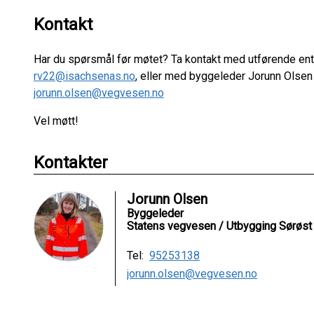
Kontakt
Har du spørsmål før møtet? Ta kontakt med utførende en
rv22@isachsenas.no
, eller med byggeleder Jorunn Olse
jorunn.olsen@vegvesen.no
Vel møtt!
Kontakter
Jorunn Olsen
Byggeleder
Statens vegvesen / Utbygging Sørøst
Tel:
95253138
jorunn.olsen@vegvesen.no