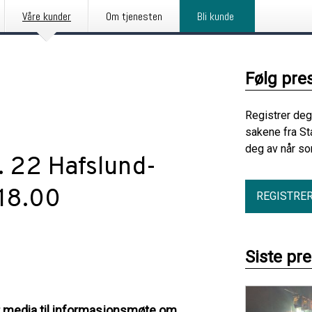
Våre kunder
Om tjenesten
Bli kunde
Følg pre
Registrer deg
sakene fra St
deg av når so
. 22 Hafslund-
 18.00
REGISTRE
Siste pr
r media til informasjonsmøte om