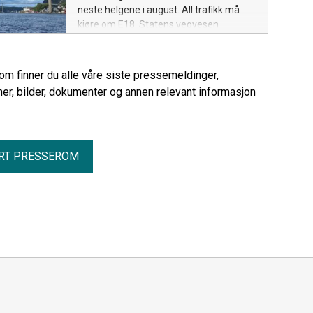
neste helgene i august. All trafikk må
kjøre om E18. Statens vegvesen
oppfordrer trafikantene til å unngå de
mest trafikkerte tidspunktene.
rom finner du alle våre siste pressemeldinger,
er, bilder, dokumenter og annen relevant informasjon
RT PRESSEROM