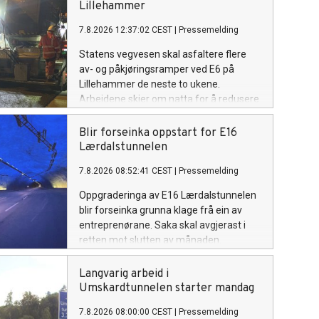
Lillehammer
7.8.2026 12:37:02 CEST
|
Pressemelding
Statens vegvesen skal asfaltere flere
av- og påkjøringsramper ved E6 på
Lillehammer de neste to ukene.
Arbeidene skjer om natta for å redusere
ulempene for trafikantene.
Blir forseinka oppstart for E16
Lærdalstunnelen
7.8.2026 08:52:41 CEST
|
Pressemelding
Oppgraderinga av E16 Lærdalstunnelen
blir forseinka grunna klage frå ein av
entreprenørane. Saka skal avgjerast i
retten mot slutten av månaden.
Langvarig arbeid i
Umskardtunnelen starter mandag
7.8.2026 08:00:00 CEST
|
Pressemelding