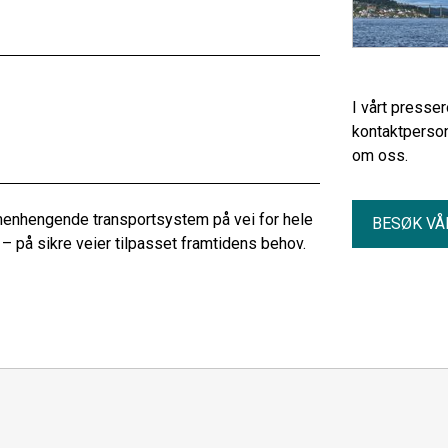
I vårt presse
kontaktperson
om oss.
menhengende transportsystem på vei for hele
BESØK VÅ
 – på sikre veier tilpasset framtidens behov.