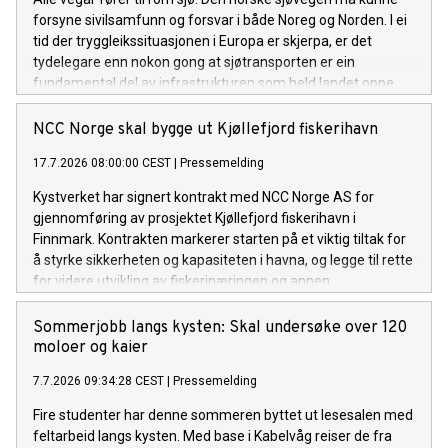
forsyne sivilsamfunn og forsvar i både Noreg og Norden. I ei
tid der tryggleikssituasjonen i Europa er skjerpa, er det
tydelegare enn nokon gong at sjøtransporten er ein
fundamental del av infrastrukturen som held landet oppe.
Det gjeld i fredstid, i kriser og om det verste skulle skje.
NCC Norge skal bygge ut Kjøllefjord fiskerihavn
17.7.2026 08:00:00 CEST
|
Pressemelding
Kystverket har signert kontrakt med NCC Norge AS for
gjennomføring av prosjektet Kjøllefjord fiskerihavn i
Finnmark. Kontrakten markerer starten på et viktig tiltak for
å styrke sikkerheten og kapasiteten i havna, og legge til rette
for videre utvikling av fiskerinæringen og annen
næringsaktivitet i området.
Sommerjobb langs kysten: Skal undersøke over 120
moloer og kaier
7.7.2026 09:34:28 CEST
|
Pressemelding
Fire studenter har denne sommeren byttet ut lesesalen med
feltarbeid langs kysten. Med base i Kabelvåg reiser de fra