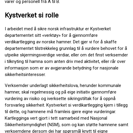
varer og personell frå A til B.
Kystverket si rolle
I arbeidet med å sikre norsk infrastruktur er Kystverket
departementet sitt «verktøy» for å gjennomføre
verdikartlegging av norske hamner. Det gjer vi for å skaffe
departementet tilstrekkeleg grunnlag til å vurdere behovet for å
utpeike skjermingsverdige verdiar, eller om det finst verksemder
i tilknyting til hamna som anten driv med aktivitet, eller rår over
informasjon som er av avgjerande betydning for nasjonale
sikkerheitsinteresser.
Verksemder underlagt sikkerheitslova, herunder kommunale
hamner, skal regelmessig og på eige initiativ gjennomføre
vurdering av risiko og iverksette sikringstiltak for å oppnå
forsvarleg sikkerheit. Kystverket si verdikartlegging kjem i tillegg
til dette, og hamnene må framleis gjere eigne vurderingar.
Kartlegginga vert gjort i tett samarbeid med Nasjonal
Sikkerheitsmyndighet (NSM), som og kan støtte hamnene samt
verksemdene dersom dei har spørsmål knytt til eigne