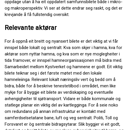
oppdage utan å ha eit oppdatert samfunnsbilete både i mikro-
og makroperspektiv. Vi ser at dette endrar seg raskt, og det er
krevjande å få fullstendig oversikt.
Relevante aktørar
For å oppnå eit breitt og nyansert bilete er det viktig at vi får
innspel både lokalt og sentralt. Kva som skjer i hamna, kva for
aktørar som nyttar hamna, og kva som er nye moglegheiter i
tida framover, er innspel hamneorganisasjonen må bidra med.
Samarbeidet mellom Kystverket og hamnene er godt. Eit viktig
bilete teiknar seg i det første møtet med den lokale
hamneleiinga. Relevant lokalt næringsliv vert òg bedd om å
bidra, både for å beskrive tenestetilbod i området, men like
mykje for å byggje eit bilete av verdiskaping og eventuelle
avhengigheiter til sjøtransport. Vidare er både kommunale og
statlege planar ein viktig del av kartlegginga. For å seie noko
om redundans på annan infrastruktur er kontakt med
samferdselsetatane bane, luft og veg sentralt. Politi, Toll og
Forsvaret er òg sentrale bidragsytarar. Slik byggjer vi eit godt,