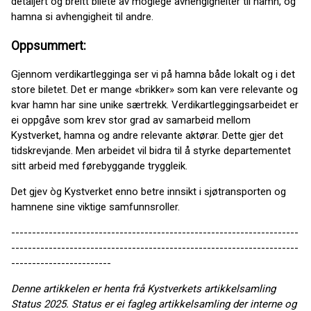
detaljert og breitt bilete av moglege avhengigheiter til hamn, og
hamna si avhengigheit til andre.
Oppsummert:
Gjennom verdikartlegginga ser vi på hamna både lokalt og i det
store biletet. Det er mange «brikker» som kan vere relevante og
kvar hamn har sine unike særtrekk. Verdikartleggingsarbeidet er
ei oppgåve som krev stor grad av samarbeid mellom
Kystverket, hamna og andre relevante aktørar. Dette gjer det
tidskrevjande. Men arbeidet vil bidra til å styrke departementet
sitt arbeid med førebyggande tryggleik.
Det gjev òg Kystverket enno betre innsikt i sjøtransporten og
hamnene sine viktige samfunnsroller.
---------------------------------------------------------------------
---------------------------------------------------------------------
------------------------
Denne artikkelen er henta frå Kystverkets artikkelsamling
Status 2025. Status er ei fagleg artikkelsamling der interne og