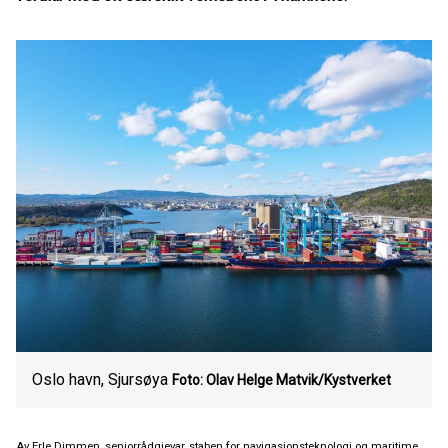
Oslo havn, Sjursøya
Foto: Olav Helge Matvik/Kystverket
Av Erle Dimmen, seniorrådgjevar, staben for navigasjonsteknologi og maritime