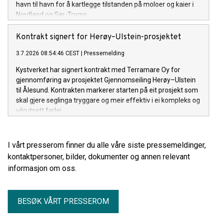
havn til havn for å kartlegge tilstanden på moloer og kaier i
Nordland og Sør-Troms.
Kontrakt signert for Herøy–Ulstein-prosjektet
3.7.2026 08:54:46 CEST
|
Pressemelding
Kystverket har signert kontrakt med Terramare Oy for
gjennomføring av prosjektet Gjennomseiling Herøy–Ulstein
til Ålesund. Kontrakten markerer starten på eit prosjekt som
skal gjere seglinga tryggare og meir effektiv i ei kompleks og
vêrutsett farlei.
I vårt presserom finner du alle våre siste pressemeldinger,
kontaktpersoner, bilder, dokumenter og annen relevant
informasjon om oss.
BESØK VÅRT PRESSEROM