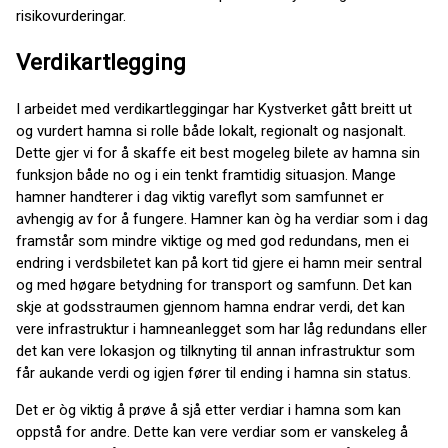
risikovurderingar.
Verdikartlegging
I arbeidet med verdikartleggingar har Kystverket gått breitt ut
og vurdert hamna si rolle både lokalt, regionalt og nasjonalt.
Dette gjer vi for å skaffe eit best mogeleg bilete av hamna sin
funksjon både no og i ein tenkt framtidig situasjon. Mange
hamner handterer i dag viktig vareflyt som samfunnet er
avhengig av for å fungere. Hamner kan òg ha verdiar som i dag
framstår som mindre viktige og med god redundans, men ei
endring i verdsbiletet kan på kort tid gjere ei hamn meir sentral
og med høgare betydning for transport og samfunn. Det kan
skje at godsstraumen gjennom hamna endrar verdi, det kan
vere infrastruktur i hamneanlegget som har låg redundans eller
det kan vere lokasjon og tilknyting til annan infrastruktur som
får aukande verdi og igjen fører til ending i hamna sin status.
Det er òg viktig å prøve å sjå etter verdiar i hamna som kan
oppstå for andre. Dette kan vere verdiar som er vanskeleg å