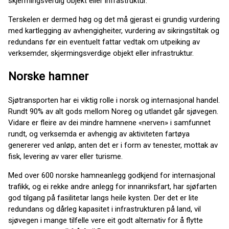
skjermingsverdig objekt eller infrastruktur.
Terskelen er dermed høg og det må gjerast ei grundig vurdering
med kartlegging av avhengigheiter, vurdering av sikringstiltak og
redundans før ein eventuelt fattar vedtak om utpeiking av
verksemder, skjermingsverdige objekt eller infrastruktur.
Norske hamner
Sjøtransporten har ei viktig rolle i norsk og internasjonal handel.
Rundt 90% av alt gods mellom Noreg og utlandet går sjøvegen.
Vidare er fleire av dei mindre hamnene «nerven» i samfunnet
rundt, og verksemda er avhengig av aktiviteten fartøya
genererer ved anløp, anten det er i form av tenester, mottak av
fisk, levering av varer eller turisme.
Med over 600 norske hamneanlegg godkjend for internasjonal
trafikk, og ei rekke andre anlegg for innanriksfart, har sjøfarten
god tilgang på fasilitetar langs heile kysten. Der det er lite
redundans og dårleg kapasitet i infrastrukturen på land, vil
sjøvegen i mange tilfelle vere eit godt alternativ for å flytte