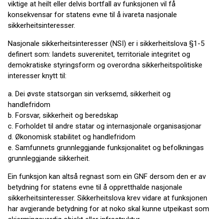
viktige at heilt eller delvis bortfall av funksjonen vil få
konsekvensar for statens evne til å ivareta nasjonale
sikkerheitsinteresser.
Nasjonale sikkerheitsinteresser (NSI) er i sikkerheitslova §1-5
definert som: landets suverenitet, territoriale integritet og
demokratiske styringsform og overordna sikkerheitspolitiske
interesser knytt til:
a. Dei øvste statsorgan sin verksemd, sikkerheit og
handlefridom
b. Forsvar, sikkerheit og beredskap
c. Forholdet til andre statar og internasjonale organisasjonar
d. Økonomisk stabilitet og handlefridom
e. Samfunnets grunnleggjande funksjonalitet og befolkningas
grunnleggjande sikkerheit.
Ein funksjon kan altså regnast som ein GNF dersom den er av
betydning for statens evne til å oppretthalde nasjonale
sikkerheitsinteresser. Sikkerheitslova krev vidare at funksjonen
har avgjerande betydning for at noko skal kunne utpeikast som