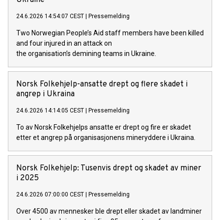
Ukraine
24.6.2026 14:54:07 CEST
|
Pressemelding
Two Norwegian People’s Aid staff members have been killed
and four injured in an attack on
the organisation’s demining teams in Ukraine.
Norsk Folkehjelp-ansatte drept og flere skadet i
angrep i Ukraina
24.6.2026 14:14:05 CEST
|
Pressemelding
To av Norsk Folkehjelps ansatte er drept og fire er skadet
etter et angrep på organisasjonens mineryddere i Ukraina.
Norsk Folkehjelp: Tusenvis drept og skadet av miner
i 2025
24.6.2026 07:00:00 CEST
|
Pressemelding
Over 4500 av mennesker ble drept eller skadet av landminer