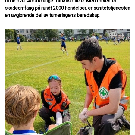
til de over 40.000 unge fotballspillere. Med forventet
skadeomfang på rundt 2000 hendelser, er sanitetstjenesten
en avgjørende del av turneringens beredskap.