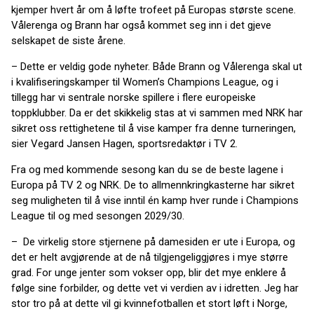
kjemper hvert år om å løfte trofeet på Europas største scene.
Vålerenga og Brann har også kommet seg inn i det gjeve
selskapet de siste årene.
–
Dette er veldig gode nyheter. Både Brann og Vålerenga skal ut
i kvalifiseringskamper til Women’s Champions League, og i
tillegg har vi sentrale norske spillere i flere europeiske
toppklubber. Da er det skikkelig stas at vi sammen med NRK har
sikret oss rettighetene til å vise kamper fra denne turneringen,
sier Vegard Jansen Hagen, sportsredaktør i TV 2.
Fra og med kommende sesong kan du se de beste lagene i
Europa på TV 2 og NRK. De to allmennkringkasterne har sikret
seg muligheten til å vise inntil én kamp hver runde i Champions
League til og med sesongen 2029/30.
– De virkelig store stjernene på damesiden er ute i Europa, og
det er helt avgjørende at de nå tilgjengeliggjøres i mye større
grad. For unge jenter som vokser opp, blir det mye enklere å
følge sine forbilder, og dette vet vi verdien av i idretten. Jeg har
stor tro på at dette vil gi kvinnefotballen et stort løft i Norge,