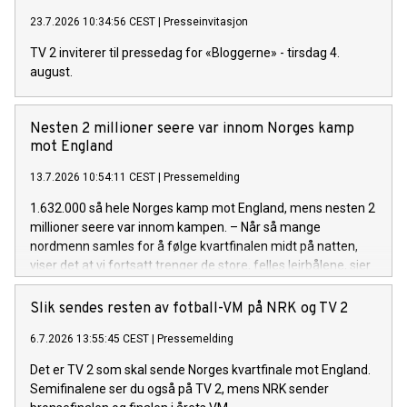
23.7.2026 10:34:56 CEST
|
Presseinvitasjon
TV 2 inviterer til pressedag for «Bloggerne» - tirsdag 4.
august.
Nesten 2 millioner seere var innom Norges kamp
mot England
13.7.2026 10:54:11 CEST
|
Pressemelding
1.632.000 så hele Norges kamp mot England, mens nesten 2
millioner seere var innom kampen. – Når så mange
nordmenn samles for å følge kvartfinalen midt på natten,
viser det at vi fortsatt trenger de store, felles leirbålene, sier
TV 2-sjef Olav T. Sandnes.
Slik sendes resten av fotball-VM på NRK og TV 2
6.7.2026 13:55:45 CEST
|
Pressemelding
Det er TV 2 som skal sende Norges kvartfinale mot England.
Semifinalene ser du også på TV 2, mens NRK sender