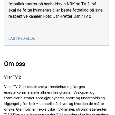
fotballeksperter på henholdsvis NRK og TV 2. Nå
skal de følge kvinnenes aller beste fotballag på sine
respektive kanaler. Foto: Jan-Petter Dahl/TV 2
LAST NED BILDE
Om oss
Vi er TV 2
Vi er TV 2, et redaktørstyrt mediehus og Norges
eneste kommersielle allmennkringkaster. Vi skaper og
formidler historier som gjør nyheter, sport og underholdning
tilgjengelig for folk – uansett når, hvor og hvordan de måtte
ønske. Gjennom en rekke ulike TV-kanaler, strømmetjenesten
TV 2 Play og nyhetsnettstedet
TV2.no
tilbyr vi et bredt spekter