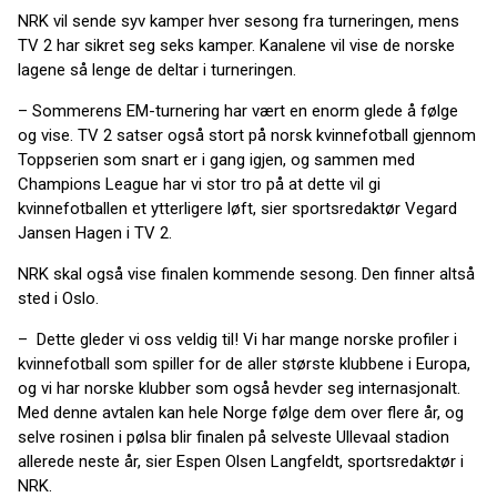
NRK vil sende syv kamper hver sesong fra turneringen, mens
TV 2 har sikret seg seks kamper. Kanalene vil vise de norske
lagene så lenge de deltar i turneringen.
– Sommerens EM-turnering har vært en enorm glede å følge
og vise. TV 2 satser også stort på norsk kvinnefotball gjennom
Toppserien som snart er i gang igjen, og sammen med
Champions League har vi stor tro på at dette vil gi
kvinnefotballen et ytterligere løft, sier sportsredaktør Vegard
Jansen Hagen i TV 2.
NRK skal også vise finalen kommende sesong. Den finner altså
sted i Oslo.
– Dette gleder vi oss veldig til! Vi har mange norske profiler i
kvinnefotball som spiller for de aller største klubbene i Europa,
og vi har norske klubber som også hevder seg internasjonalt.
Med denne avtalen kan hele Norge følge dem over flere år, og
selve rosinen i pølsa blir finalen på selveste Ullevaal stadion
allerede neste år, sier Espen Olsen Langfeldt, sportsredaktør i
NRK.