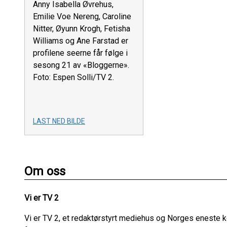
Anny Isabella Øvrehus,
Emilie Voe Nereng, Caroline
Nitter, Øyunn Krogh, Fetisha
Williams og Ane Farstad er
profilene seerne får følge i
sesong 21 av «Bloggerne».
Foto: Espen Solli/TV 2.
LAST NED BILDE
Om oss
Vi er TV 2
Vi er TV 2, et redaktørstyrt mediehus og Norges eneste 