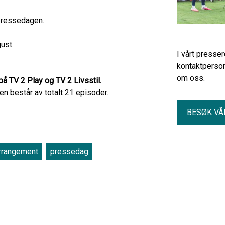
 pressedagen.
ust.
I vårt presse
kontaktperson
om oss.
å TV 2 Play og TV 2 Livsstil.
 består av totalt 21 episoder.
BESØK VÅ
rrangement
pressedag