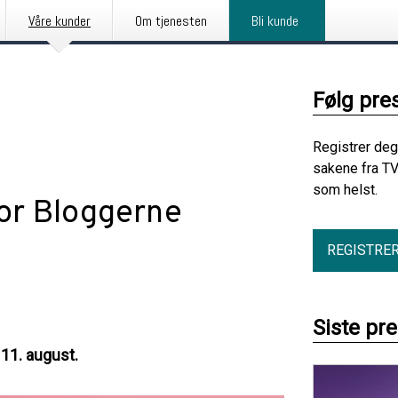
Våre kunder
Om tjenesten
Bli kunde
Følg pre
Registrer deg
sakene fra TV
som helst.
for Bloggerne
REGISTRE
Siste pr
 11. august.