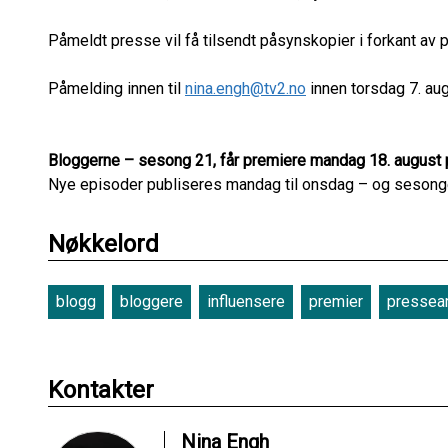
Påmeldt presse vil få tilsendt påsynskopier i forkant av
Påmelding innen til
nina.engh@tv2.no
innen torsdag 7. aug
Bloggerne – sesong 21, får premiere mandag 18. august p
Nye episoder publiseres mandag til onsdag – og sesongen
Nøkkelord
blogg
bloggere
influensere
premier
pressea
Kontakter
Nina Engh