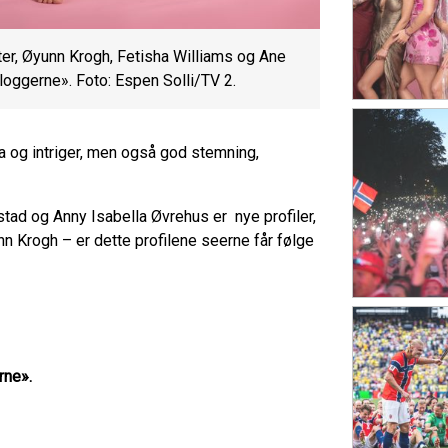
ter, Øyunn Krogh, Fetisha Williams og Ane
loggerne». Foto: Espen Solli/TV 2.
a og intriger, men også god stemning,
tad og Anny Isabella Øvrehus er nye profiler,
 Krogh – er dette profilene seerne får følge
rne».