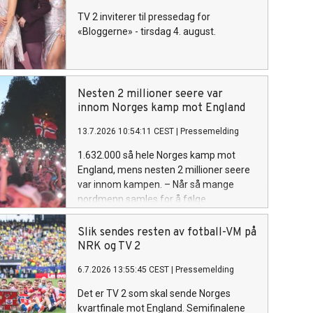
TV 2 inviterer til pressedag for
«Bloggerne» - tirsdag 4. august.
Nesten 2 millioner seere var
innom Norges kamp mot England
13.7.2026 10:54:11 CEST
|
Pressemelding
1.632.000 så hele Norges kamp mot
England, mens nesten 2 millioner seere
var innom kampen. – Når så mange
nordmenn samles for å følge
kvartfinalen midt på natten, viser det at
vi fortsatt trenger de store, felles
Slik sendes resten av fotball-VM på
leirbålene, sier TV 2-sjef Olav T.
NRK og TV 2
Sandnes.
6.7.2026 13:55:45 CEST
|
Pressemelding
Det er TV 2 som skal sende Norges
kvartfinale mot England. Semifinalene