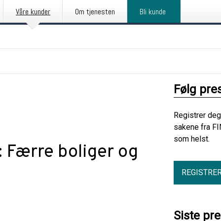
Våre kunder
Om tjenesten
Bli kunde
Følg pre
Registrer deg
sakene fra FI
som helst.
: Færre boliger og
REGISTRE
Siste pr