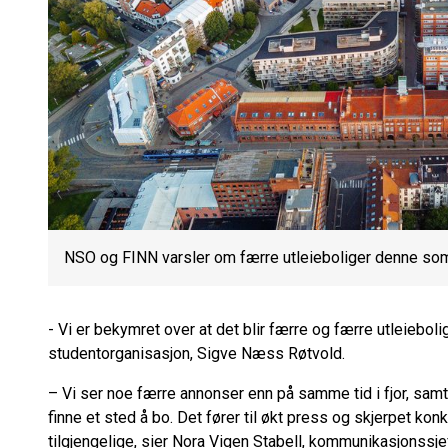
NSO og FINN varsler om færre utleieboliger denne so
- Vi er bekymret over at det blir færre og færre utleieboli
studentorganisasjon, Sigve Næss Røtvold.
– Vi ser noe færre annonser enn på samme tid i fjor, samt
finne et sted å bo. Det fører til økt press og skjerpet ko
tilgjengelige, sier Nora Vigen Stabell, kommunikasjonssj