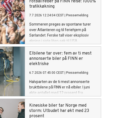
Fotballfeber på FINN reise: 1000%
trafikkøkning
7.7.2026 12:24:04 CEST
|
Pressemelding
Sommeren preges av spontane turer
over Atlanteren og til feriehjem på
Sørlandet. Ferske tall viser eksplosiv
økning i siste liten-søk til USA.
Elbilene tar over: fem av ti mest
annonserte biler på FINN er
elektriske
6.7.2026 07:45:00 CEST
|
Pressemelding
Halvparten av de ti mest annonserte
bruktbilene på FINN er nå elbiler. I juni
økte antallet med 12 prosent fra
måneden før, og elbiler utgjør nå 36
prosent av alle biler på markedsplassen.
Kinesiske biler tar Norge med
Nye tall fra FINN tegner et bilde av et
storm: Utbudet har økt med 23
bruktbilmarked i rask endring.
prosent