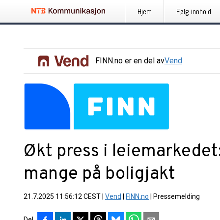
Hjem
Følg innhold
FINN.no
er en del av
Vend
Økt press i leiemarkedet
mange på boligjakt
21.7.2025 11:56:12 CEST
|
Vend
|
FINN.no
|
Pressemelding
Del