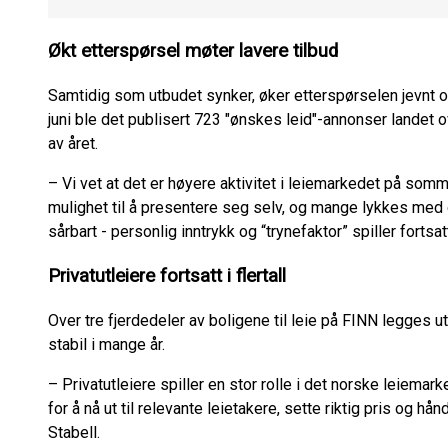
Økt etterspørsel møter lavere tilbud
Samtidig som utbudet synker, øker etterspørselen jevnt og
juni ble det publisert 723 "ønskes leid"-annonser landet 
av året.
– Vi vet at det er høyere aktivitet i leiemarkedet på som
mulighet til å presentere seg selv, og mange lykkes med 
sårbart - personlig inntrykk og “trynefaktor” spiller fortsa
Privatutleiere fortsatt i flertall
Over tre fjerdedeler av boligene til leie på FINN legges 
stabil i mange år.
– Privatutleiere spiller en stor rolle i det norske leiemark
for å nå ut til relevante leietakere, sette riktig pris og h
Stabell.