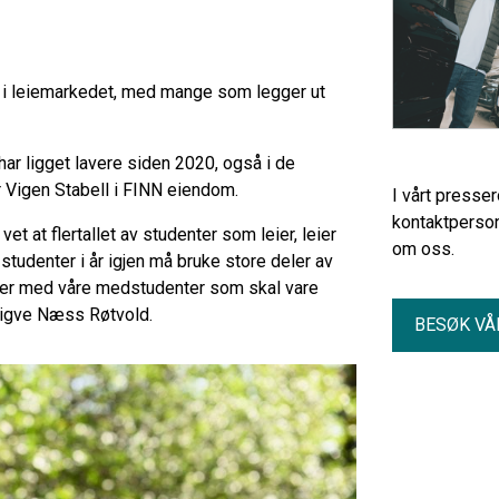
e i leiemarkedet, med mange som legger ut
 har ligget lavere siden 2020, også i de
r Vigen Stabell i FINN eiendom.
I vårt presse
kontaktperson
vet at flertallet av studenter som leier, leier
om oss.
studenter i år igjen må bruke store deler av
joner med våre medstudenter som skal vare
 Sigve Næss Røtvold.
BESØK VÅ