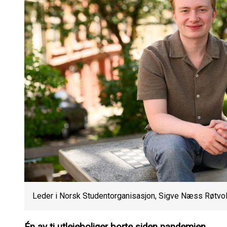
Leder i Norsk Studentorganisasjon, Sigve Næss Røtvo