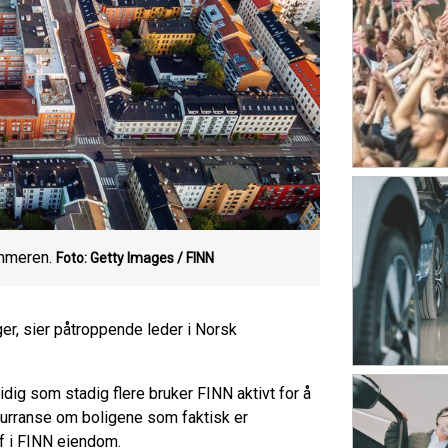
mmeren.
Foto: Getty Images / FINN
ger, sier påtroppende leder i Norsk
idig som stadig flere bruker FINN aktivt for å
nkurranse om boligene som faktisk er
ef i FINN eiendom.