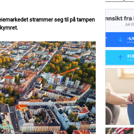
 leiemarkedet strammer seg til på tampen
ekymret.