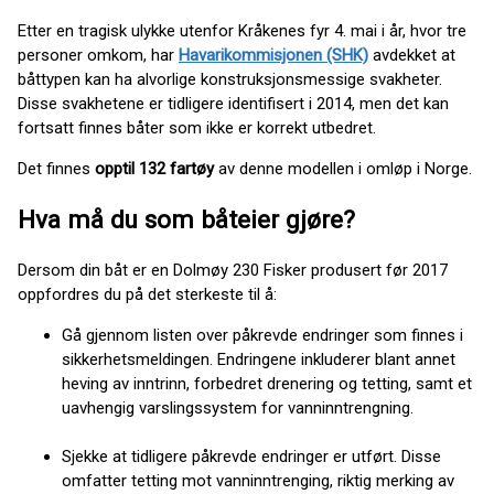
Etter en tragisk ulykke utenfor Kråkenes fyr 4. mai i år, hvor tre
personer omkom, har
Havarikommisjonen (SHK)
avdekket at
båttypen kan ha alvorlige konstruksjonsmessige svakheter.
Disse svakhetene er tidligere identifisert i 2014, men det kan
fortsatt finnes båter som ikke er korrekt utbedret.
Det finnes
opptil 132 fartøy
av denne modellen i omløp i Norge.
Hva må du som båteier gjøre?
Dersom din båt er en Dolmøy 230 Fisker produsert før 2017
oppfordres du på det sterkeste til å:
Gå gjennom listen over påkrevde endringer som finnes i
sikkerhetsmeldingen. Endringene inkluderer blant annet
heving av inntrinn, forbedret drenering og tetting, samt et
uavhengig varslingssystem for vanninntrengning.
Sjekke at tidligere påkrevde endringer er utført. Disse
omfatter tetting mot vanninntrenging, riktig merking av