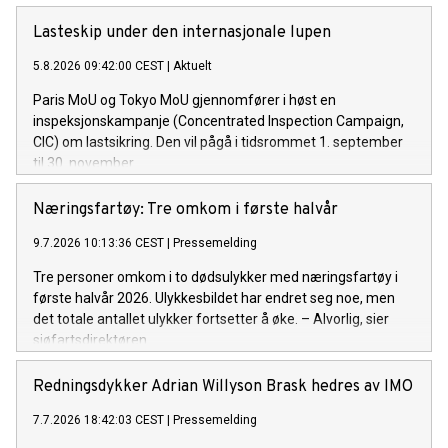
Lasteskip under den internasjonale lupen
5.8.2026 09:42:00 CEST
|
Aktuelt
Paris MoU og Tokyo MoU gjennomfører i høst en
inspeksjonskampanje (Concentrated Inspection Campaign,
CIC) om lastsikring. Den vil pågå i tidsrommet 1. september
til 30. november.
Næringsfartøy: Tre omkom i første halvår
9.7.2026 10:13:36 CEST
|
Pressemelding
Tre personer omkom i to dødsulykker med næringsfartøy i
første halvår 2026. Ulykkesbildet har endret seg noe, men
det totale antallet ulykker fortsetter å øke. – Alvorlig, sier
sjøfartsdirektøren.
Redningsdykker Adrian Willyson Brask hedres av IMO
7.7.2026 18:42:03 CEST
|
Pressemelding