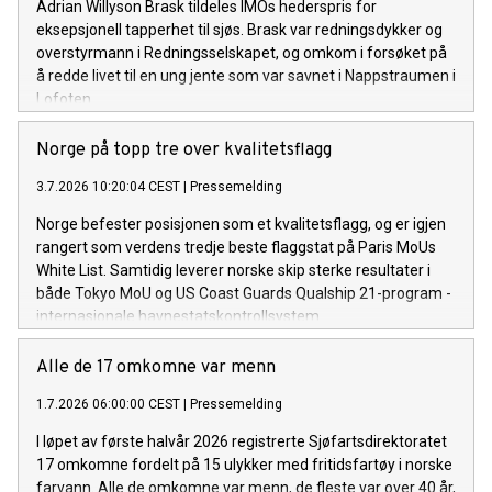
Adrian Willyson Brask tildeles IMOs hederspris for
eksepsjonell tapperhet til sjøs. Brask var redningsdykker og
overstyrmann i Redningsselskapet, og omkom i forsøket på
å redde livet til en ung jente som var savnet i Nappstraumen i
Lofoten.
Norge på topp tre over kvalitetsflagg
3.7.2026 10:20:04 CEST
|
Pressemelding
Norge befester posisjonen som et kvalitetsflagg, og er igjen
rangert som verdens tredje beste flaggstat på Paris MoUs
White List. Samtidig leverer norske skip sterke resultater i
både Tokyo MoU og US Coast Guards Qualship 21-program -
internasjonale havnestatskontrollsystem.
Alle de 17 omkomne var menn
1.7.2026 06:00:00 CEST
|
Pressemelding
I løpet av første halvår 2026 registrerte Sjøfartsdirektoratet
17 omkomne fordelt på 15 ulykker med fritidsfartøy i norske
farvann. Alle de omkomne var menn, de fleste var over 40 år,