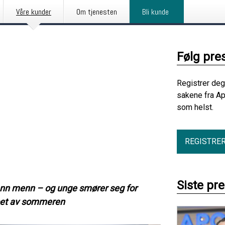
Våre kunder
Om tjenesten
Bli kunde
Følg pre
Registrer deg
sakene fra Ap
som helst.
REGISTRE
Siste pr
 enn menn – og unge smører seg for
løpet av sommeren