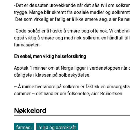
-Det er dessuten urovekkende når det sås tvil om solkrem
trygge. Mange blir skremt fra sosiale medier og solkremt
Det som virkelig er farlig er å ikke smøre seg, sier Reine
-Gode solråd er å huske å smøre seg ofte nok. Vi anbefal
også viktig å smøre seg med nok solkrem: en håndfull til k
farmasøyten.
En enkel, men viktig helseforsikring
Apotek 1 minner om at Norge ligger i verdenstoppen når de
dårligste i klassen på solbeskyttelse.
– Å minne hverandre på solkrem er faktisk en omsorgshan
sommer – det handler om folkehelse, sier Reinertsen.
Nøkkelord
farmasi
miljø og bærekraft