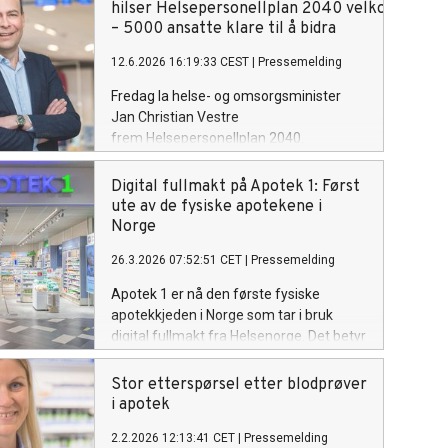
hilser Helsepersonellplan 2040 velkommen:
– 5000 ansatte klare til å bidra
12.6.2026 16:19:33 CEST
|
Pressemelding
Fredag la helse- og omsorgsminister
Jan Christian Vestre
frem Helsepersonellplan 2040.
Planen varsler helsetjenester i apotek og
utvidet rekvireringsrett for farmasøyter
Digital fullmakt på Apotek 1: Først
til å sette vaksiner. Apotek 1,
ute av de fysiske apotekene i
landets største apotekkjede med
Norge
over 450 lokasjoner og nesten 5
26.3.2026 07:52:51 CET
|
Pressemelding
000 ansatte, ser på dette som et svært
positivt signal.
Apotek 1 er nå den første fysiske
apotekkjeden i Norge som tar i bruk
digital fullmakt fra Helsenorge. Det betyr
at pårørende og andre som henter
reseptmedisiner på vegne av noen, ikke
Stor etterspørsel etter blodprøver
lenger trenger papirfullmakt eller kopi av
i apotek
legitimasjon, bare sin egen legitimasjon.
2.2.2026 12:13:41 CET
|
Pressemelding