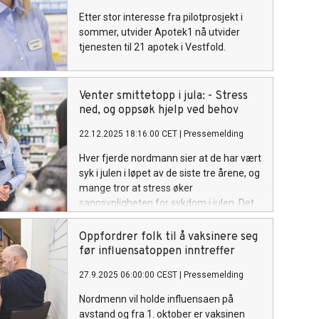
Etter stor interesse fra pilotprosjekt i
sommer, utvider Apotek1 nå utvider
tjenesten til 21 apotek i Vestfold.
Venter smittetopp i jula: - Stress
ned, og oppsøk hjelp ved behov
22.12.2025 18:16:00 CET
|
Pressemelding
Hver fjerde nordmann sier at de har vært
syk i julen i løpet av de siste tre årene, og
mange tror at stress øker
sannsynligheten for sykdom i julen. Det
viser en fersk undersøkelse Respons
Analyse har gjennomført på vegne av
Oppfordrer folk til å vaksinere seg
Norges største apotekkjede, Apotek 1.
før influensatoppen inntreffer
27.9.2025 06:00:00 CEST
|
Pressemelding
Nordmenn vil holde influensaen på
avstand og fra 1. oktober er vaksinen