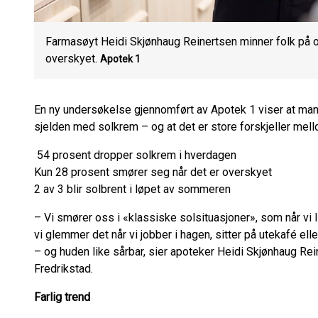
Farmasøyt Heidi Skjønhaug Reinertsen minner folk på o
overskyet.
Apotek 1
En ny undersøkelse gjennomført av Apotek 1 viser at man
sjelden med solkrem – og at det er store forskjeller mel
54 prosent dropper solkrem i hverdagen
Kun 28 prosent smører seg når det er overskyet
2 av 3 blir solbrent i løpet av sommeren
– Vi smører oss i «klassiske solsituasjoner», som når vi l
vi glemmer det når vi jobber i hagen, sitter på utekafé ell
– og huden like sårbar, sier apoteker Heidi Skjønhaug Re
Fredrikstad.
Farlig trend