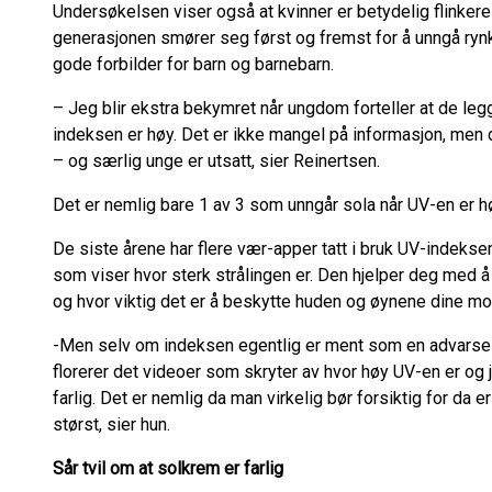
Undersøkelsen viser også at kvinner er betydelig flinker
generasjonen smører seg først og fremst for å unngå ryn
gode forbilder for barn og barnebarn.
– Jeg blir ekstra bekymret når ungdom forteller at de leg
indeksen er høy. Det er ikke mangel på informasjon, men
– og særlig unge er utsatt, sier Reinertsen.
Det er nemlig bare 1 av 3 som unngår sola når UV-en er h
De siste årene har flere vær-apper tatt i bruk UV-indeksen
som viser hvor sterk strålingen er. Den hjelper deg med å fo
og hvor viktig det er å beskytte huden og øynene dine mo
-Men selv om indeksen egentlig er ment som en advarsel, er
florerer det videoer som skryter av hvor høy UV-en er og
farlig. Det er nemlig da man virkelig bør forsiktig for da e
størst, sier hun.
Sår tvil om at solkrem er farlig