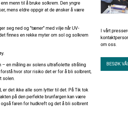
e enn menn til å bruke solkrem. Den yngre
ker, mens eldre oppgir at de ønsker å være
ger seg ned og "tæner" med vilje når UV-
I vårt presse
 det finnes en rekke myter om sol og solkrem
kontaktperson
om oss.
øy.
BESØK VÅ
 – en måling av solens ultrafiolette stråling
rstå hvor stor risiko det er for å bli solbrent,
t solen.
 det ikke alle som lytter til det. På Tik tok
 jakten på den perfekte brunfargen kan være
r også faren for hudkreft og det å bli solbrent