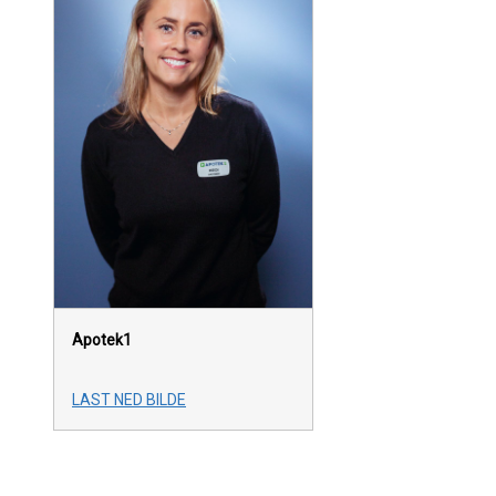
Apotek1
LAST NED BILDE