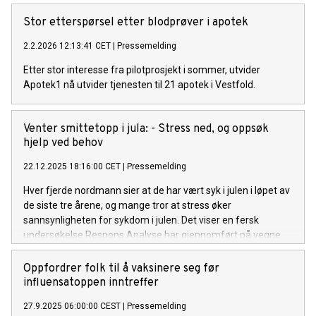
legitimasjon, bare sin egen legitimasjon.
Stor etterspørsel etter blodprøver i apotek
2.2.2026 12:13:41 CET
|
Pressemelding
Etter stor interesse fra pilotprosjekt i sommer, utvider
Apotek1 nå utvider tjenesten til 21 apotek i Vestfold.
Venter smittetopp i jula: - Stress ned, og oppsøk
hjelp ved behov
22.12.2025 18:16:00 CET
|
Pressemelding
Hver fjerde nordmann sier at de har vært syk i julen i løpet av
de siste tre årene, og mange tror at stress øker
sannsynligheten for sykdom i julen. Det viser en fersk
undersøkelse Respons Analyse har gjennomført på vegne
av Norges største apotekkjede, Apotek 1.
Oppfordrer folk til å vaksinere seg før
influensatoppen inntreffer
27.9.2025 06:00:00 CEST
|
Pressemelding