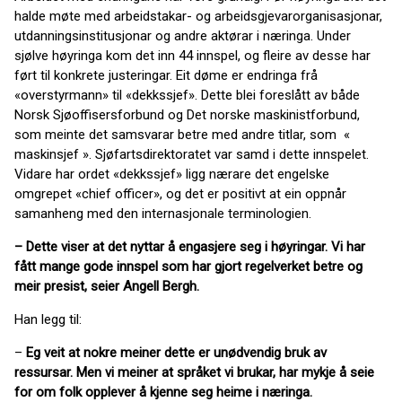
halde møte med arbeidstakar- og arbeidsgjevarorganisasjonar,
utdanningsinstitusjonar og andre aktørar i næringa. Under
sjølve høyringa kom det inn 44 innspel, og fleire av desse har
ført til konkrete justeringar. Eit døme er endringa frå
«overstyrmann» til «dekkssjef». Dette blei foreslått av både
Norsk Sjøoffisersforbund og Det norske maskinistforbund,
som meinte det samsvarar betre med andre titlar, som «
maskinsjef ». Sjøfartsdirektoratet var samd i dette innspelet.
Vidare har ordet «dekkssjef» ligg nærare det engelske
omgrepet «chief officer», og det er positivt at ein oppnår
samanheng med den internasjonale terminologien.
– Dette viser at det nyttar å engasjere seg i høyringar. Vi har
fått mange gode innspel som har gjort regelverket betre og
meir presist, seier Angell Bergh.
Han legg til:
–
Eg veit at nokre meiner dette er unødvendig bruk av
ressursar. Men vi meiner at språket vi brukar, har mykje å seie
for om folk opplever å kjenne seg heime i næringa.