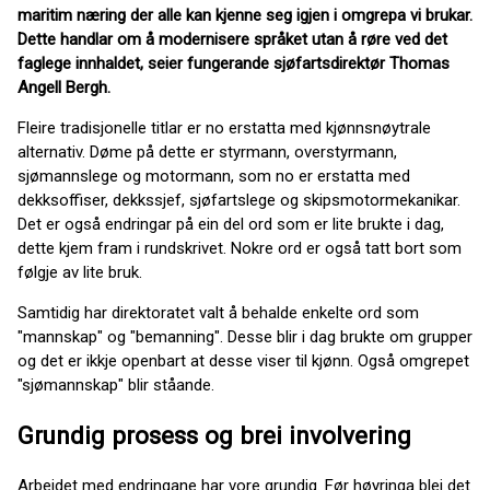
maritim næring der alle kan kjenne seg igjen i omgrepa vi brukar.
Dette handlar om å modernisere språket utan å røre ved det
faglege innhaldet, seier fungerande sjøfartsdirektør Thomas
Angell Bergh.
Fleire tradisjonelle titlar er no erstatta med kjønnsnøytrale
alternativ. Døme på dette er styrmann, overstyrmann,
sjømannslege og motormann, som no er erstatta med
dekksoffiser, dekkssjef, sjøfartslege og skipsmotormekanikar.
Det er også endringar på ein del ord som er lite brukte i dag,
dette kjem fram i rundskrivet. Nokre ord er også tatt bort som
følgje av lite bruk.
Samtidig har direktoratet valt å behalde enkelte ord som
"mannskap" og "bemanning". Desse blir i dag brukte om grupper
og det er ikkje openbart at desse viser til kjønn. Også omgrepet
"sjømannskap" blir ståande.
Grundig prosess og brei involvering
Arbeidet med endringane har vore grundig. Før høyringa blei det