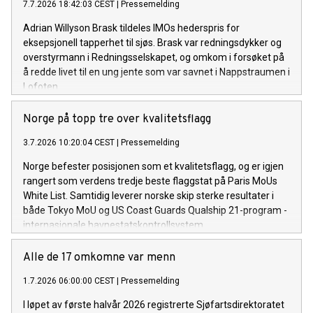
7.7.2026 18:42:03 CEST
|
Pressemelding
Adrian Willyson Brask tildeles IMOs hederspris for
eksepsjonell tapperhet til sjøs. Brask var redningsdykker og
overstyrmann i Redningsselskapet, og omkom i forsøket på
å redde livet til en ung jente som var savnet i Nappstraumen i
Lofoten.
Norge på topp tre over kvalitetsflagg
3.7.2026 10:20:04 CEST
|
Pressemelding
Norge befester posisjonen som et kvalitetsflagg, og er igjen
rangert som verdens tredje beste flaggstat på Paris MoUs
White List. Samtidig leverer norske skip sterke resultater i
både Tokyo MoU og US Coast Guards Qualship 21-program -
internasjonale havnestatskontrollsystem.
Alle de 17 omkomne var menn
1.7.2026 06:00:00 CEST
|
Pressemelding
I løpet av første halvår 2026 registrerte Sjøfartsdirektoratet