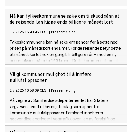
Nå kan fylkeskommunene søke om tilskudd sånn at
de reisende kan kjøpe enda billigere månedskort
3.7.2026 15:48:45 CEST
|
Pressemelding
Fylkeskommunene kan nå søke om penger for å sette ned
prisen på månedskort enda mer. For de reisende betyr dette
at månedskortet nok en gang blir billigere i år – med en ny
prisreduksjon på cirka 160 kroner. Dette kommer i tillegg til
den forrige prisreduksjonen på om lag 100 kroner.
Vil gi kommuner mulighet til å innføre
nullutslippssoner
2.7.2026 10:58:09 CEST
|
Pressemelding
På vegne av Samferdselsdepartementet har Statens
vegvesen sendt et høringsforslag som åpner for
kommunale nullutslippssoner. Forslaget innebærer
nødvendige endringer i vegtrafikkloven, en ny forskrift og
endringer i skiltforskriften. Formålet er blant annet å
fremskynde overgangen til nullutslippsvarebiler.