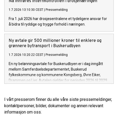
Nå innføres internkontrollen i drosjenæringen
1.7.2026 13:10:30 CEST
|
Pressemelding
Fra 1. juli 2026 har drosjesentralene et tydeligere ansvar for
å bidra til ryddige og trygge forhold i næringen.
Ny avtale gir 500 millioner kroner til enklere og
grønnere bytransport i Buskerudbyen
1.7.2026 10:20:22 CEST
|
Pressemelding
En ny belønningsavtale for Buskerudbyen er i dag inngått
mellom Samferdselsdepartementet, Buskerud
fylkeskommune og kommunene Kongsberg, Øvre Eiker,
Drammen og Lier. Avtalen gjelder for perioden 2026 til 2029
og finansierer tiltak som gjør det enklere å reise kollektivt, gå
og sykle, og som bidrar til å nå nullvekstmålet for
persontransport med bil.
I vårt presserom finner du alle våre siste pressemeldinger,
kontaktpersoner, bilder, dokumenter og annen relevant
informasjon om oss.