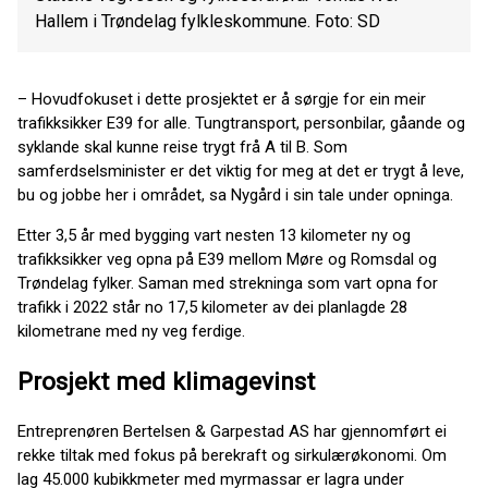
Hallem i Trøndelag fylkleskommune. Foto: SD
– Hovudfokuset i dette prosjektet er å sørgje for ein meir
trafikksikker E39 for alle. Tungtransport, personbilar, gåande og
syklande skal kunne reise trygt frå A til B. Som
samferdselsminister er det viktig for meg at det er trygt å leve,
bu og jobbe her i området, sa Nygård i sin tale under opninga.
Etter 3,5 år med bygging vart nesten 13 kilometer ny og
trafikksikker veg opna på E39 mellom Møre og Romsdal og
Trøndelag fylker. Saman med strekninga som vart opna for
trafikk i 2022 står no 17,5 kilometer av dei planlagde 28
kilometrane med ny veg ferdige.
Prosjekt med klimagevinst
Entreprenøren Bertelsen & Garpestad AS har gjennomført ei
rekke tiltak med fokus på berekraft og sirkulærøkonomi. Om
lag 45.000 kubikkmeter med myrmassar er lagra under