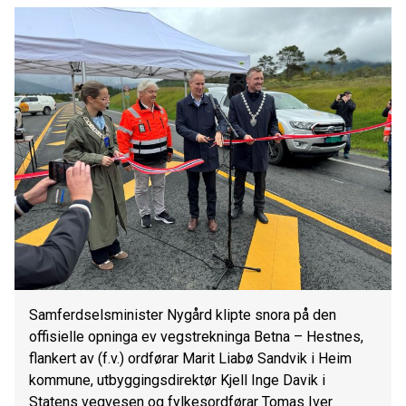
Samferdselsminister Nygård klipte snora på den
offisielle opninga ev vegstrekninga Betna – Hestnes,
flankert av (f.v.) ordførar Marit Liabø Sandvik i Heim
kommune, utbyggingsdirektør Kjell Inge Davik i
Statens vegvesen og fylkesordførar Tomas Iver