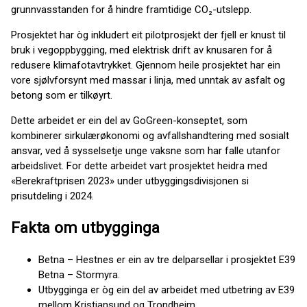
grunnvasstanden for å hindre framtidige CO₂-utslepp.
Prosjektet har òg inkludert eit pilotprosjekt der fjell er knust til
bruk i vegoppbygging, med elektrisk drift av knusaren for å
redusere klimafotavtrykket. Gjennom heile prosjektet har ein
vore sjølvforsynt med massar i linja, med unntak av asfalt og
betong som er tilkøyrt.
Dette arbeidet er ein del av GoGreen-konseptet, som
kombinerer sirkulærøkonomi og avfallshandtering med sosialt
ansvar, ved å sysselsetje unge vaksne som har falle utanfor
arbeidslivet. For dette arbeidet vart prosjektet heidra med
«Berekraftprisen 2023» under utbyggingsdivisjonen si
prisutdeling i 2024.
Fakta om utbygginga
Betna – Hestnes er ein av tre delparsellar i prosjektet E39
Betna – Stormyra.
Utbygginga er òg ein del av arbeidet med utbetring av E39
mellom Kristiansund og Trondheim.