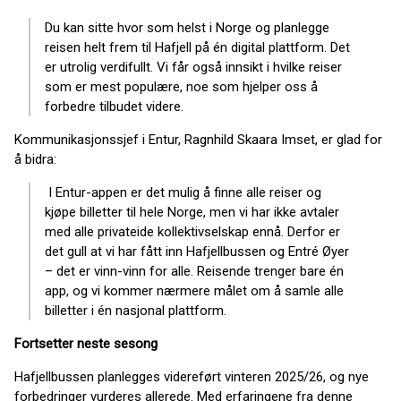
Du kan sitte hvor som helst i Norge og planlegge
reisen helt frem til Hafjell på én digital plattform. Det
er utrolig verdifullt. Vi får også innsikt i hvilke reiser
som er mest populære, noe som hjelper oss å
forbedre tilbudet videre.
Kommunikasjonssjef i Entur, Ragnhild Skaara Imset, er glad for
å bidra:
I Entur-appen er det mulig å finne alle reiser og
kjøpe billetter til hele Norge, men vi har ikke avtaler
med alle privateide kollektivselskap ennå. Derfor er
det gull at vi har fått inn Hafjellbussen og Entré Øyer
– det er vinn-vinn for alle. Reisende trenger bare én
app, og vi kommer nærmere målet om å samle alle
billetter i én nasjonal plattform.
Fortsetter neste sesong
Hafjellbussen planlegges videreført vinteren 2025/26, og nye
forbedringer vurderes allerede. Med erfaringene fra denne