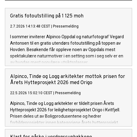
Gratis fotoutstilling på 1 125 moh
2.7.2026 14:13:48 CEST
|
Pressemelding
I sommer inviterer Alpinco Oppdal og naturfotograf Vegard
Antonsen til en gratis utendørs fotoutstilling på toppen av
Hovden. Besøkende får oppleve noen av Oppdals mest
spektakulære naturmotiver i en setting som i seg selv er en
av bygdas mest populære utsiktsplasser.
Alpinco, Tinde og Logg arkitekter mottok prisen for
Årets Hytteprosjekt 2026 med Origo
22.5.2026 15:02:10 CEST
|
Pressemelding
Alpinco, Tinde og Logg arkitekter er tildelt prisen Årets
Hytteprosjekt 2026 for leilighetsprosjektet Origo i Kvitfjell.
Prisen deles ut av Boligprodusentene og hedrer
forbildeprosjekter innen kategoriene årets hytteprosjekt,
årets småhusprosjekt og årets leilighetsprosjekt.