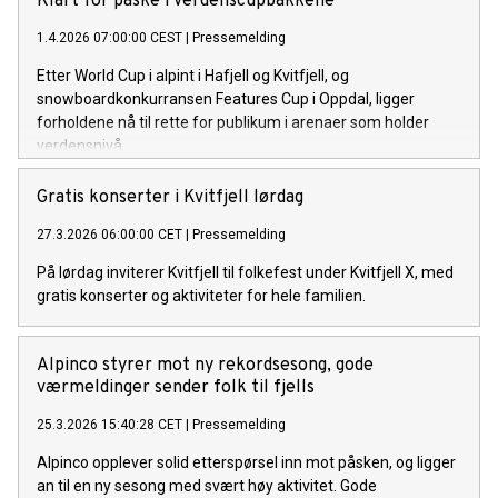
Klart for påske i verdenscupbakkene
1.4.2026 07:00:00 CEST
|
Pressemelding
Etter World Cup i alpint i Hafjell og Kvitfjell, og
snowboardkonkurransen Features Cup i Oppdal, ligger
forholdene nå til rette for publikum i arenaer som holder
verdensnivå.
Gratis konserter i Kvitfjell lørdag
27.3.2026 06:00:00 CET
|
Pressemelding
På lørdag inviterer Kvitfjell til folkefest under Kvitfjell X, med
gratis konserter og aktiviteter for hele familien.
Alpinco styrer mot ny rekordsesong, gode
værmeldinger sender folk til fjells
25.3.2026 15:40:28 CET
|
Pressemelding
Alpinco opplever solid etterspørsel inn mot påsken, og ligger
an til en ny sesong med svært høy aktivitet. Gode