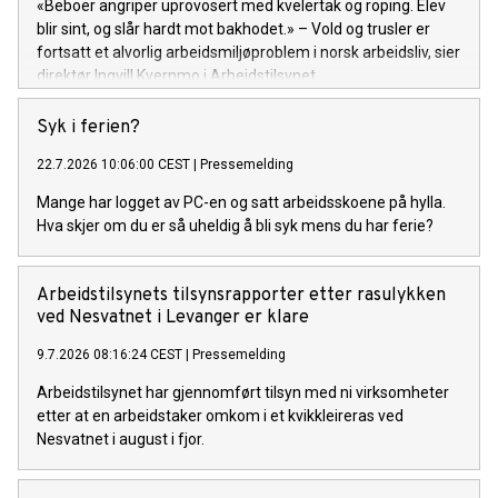
«Beboer angriper uprovosert med kvelertak og roping. Elev
blir sint, og slår hardt mot bakhodet.» – Vold og trusler er
fortsatt et alvorlig arbeidsmiljøproblem i norsk arbeidsliv, sier
direktør Ingvill Kvernmo i Arbeidstilsynet.
Syk i ferien?
22.7.2026 10:06:00 CEST
|
Pressemelding
Mange har logget av PC-en og satt arbeidsskoene på hylla.
Hva skjer om du er så uheldig å bli syk mens du har ferie?
Arbeidstilsynets tilsynsrapporter etter rasulykken
ved Nesvatnet i Levanger er klare
9.7.2026 08:16:24 CEST
|
Pressemelding
Arbeidstilsynet har gjennomført tilsyn med ni virksomheter
etter at en arbeidstaker omkom i et kvikkleireras ved
Nesvatnet i august i fjor.