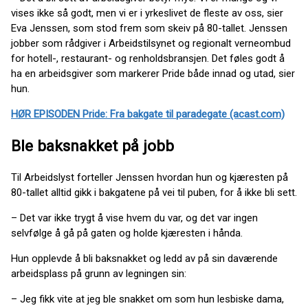
vises ikke så godt, men vi er i yrkeslivet de fleste av oss, sier
Eva Jenssen, som stod frem som skeiv på 80-tallet. Jenssen
jobber som rådgiver i Arbeidstilsynet og regionalt verneombud
for hotell-, restaurant- og renholdsbransjen. Det føles godt å
ha en arbeidsgiver som markerer Pride både innad og utad, sier
hun.
HØR EPISODEN Pride: Fra bakgate til paradegate (acast.com)
Ble baksnakket på jobb
Til Arbeidslyst forteller Jenssen hvordan hun og kjæresten på
80-tallet alltid gikk i bakgatene på vei til puben, for å ikke bli sett.
– Det var ikke trygt å vise hvem du var, og det var ingen
selvfølge å gå på gaten og holde kjæresten i hånda.
Hun opplevde å bli baksnakket og ledd av på sin daværende
arbeidsplass på grunn av legningen sin:
– Jeg fikk vite at jeg ble snakket om som hun lesbiske dama,