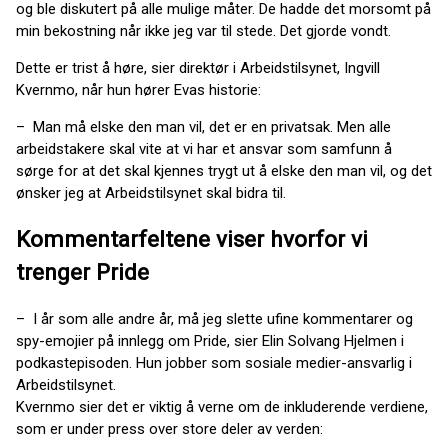
og ble diskutert på alle mulige måter. De hadde det morsomt på
min bekostning når ikke jeg var til stede. Det gjorde vondt.
Dette er trist å høre, sier direktør i Arbeidstilsynet, Ingvill
Kvernmo, når hun hører Evas historie:
– Man må elske den man vil, det er en privatsak. Men alle
arbeidstakere skal vite at vi har et ansvar som samfunn å
sørge for at det skal kjennes trygt ut å elske den man vil, og det
ønsker jeg at Arbeidstilsynet skal bidra til.
Kommentarfeltene viser hvorfor vi
trenger Pride
– I år som alle andre år, må jeg slette ufine kommentarer og
spy-emojier på innlegg om Pride, sier Elin Solvang Hjelmen i
podkastepisoden. Hun jobber som sosiale medier-ansvarlig i
Arbeidstilsynet.
Kvernmo sier det er viktig å verne om de inkluderende verdiene,
som er under press over store deler av verden: