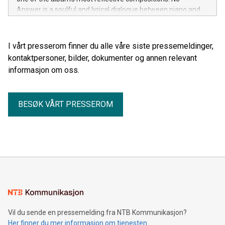
Answer is a soulful and lyrical dialogue between piano and
cello, where silence and the space between the notes are
just as important as the melody itself.
I vårt presserom finner du alle våre siste pressemeldinger,
kontaktpersoner, bilder, dokumenter og annen relevant
informasjon om oss.
BESØK VÅRT PRESSEROM
Vil du sende en pressemelding fra NTB Kommunikasjon?
Her finner du mer informasjon om tjenesten