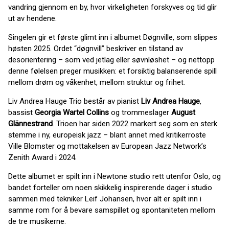
vandring gjennom en by, hvor virkeligheten forskyves og tid glir
ut av hendene.
Singelen gir et første glimt inn i albumet Døgnville, som slippes
høsten 2025. Ordet “døgnvill” beskriver en tilstand av
desorientering – som ved jetlag eller søvnløshet – og nettopp
denne følelsen preger musikken: et forsiktig balanserende spill
mellom drøm og våkenhet, mellom struktur og frihet.
Liv Andrea Hauge Trio består av pianist
Liv Andrea Hauge
,
bassist
Georgia Wartel Collins
og trommeslager
August
Glännestrand
. Trioen har siden 2022 markert seg som en sterk
stemme i ny, europeisk jazz – blant annet med kritikerroste
Ville Blomster og mottakelsen av European Jazz Network’s
Zenith Award i 2024.
Dette albumet er spilt inn i Newtone studio rett utenfor Oslo, og
bandet forteller om noen skikkelig inspirerende dager i studio
sammen med tekniker Leif Johansen, hvor alt er spilt inn i
samme rom for å bevare samspillet og spontaniteten mellom
de tre musikerne.