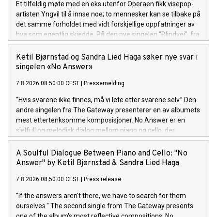
Et tilfeldig møte med en eks utenfor Operaen fikk visepop-
artisten Yngvil til å innse noe; to mennesker kan se tilbake på
det samme forholdet med vidt forskjellige oppfatninger av
hva som egentlig skjedde. På den nye singelen "Blindvei", fra
den kommende EP-en "PS: ikke si det til noen", møter sårbar
historiefortelling et smittende refreng og et varmt
Ketil Bjørnstad og Sandra Lied Haga søker nye svar i
poputtrykk. "Blindvei" er ute nå! Lytt her.
singelen «No Answer»
7.8.2026 08:50:00 CEST
|
Pressemelding
“Hvis svarene ikke finnes, må vi lete etter svarene selv.” Den
andre singelen fra The Gateway presenterer en av albumets
mest ettertenksomme komposisjoner. No Answer er en
sjelfull og melodisk dialog mellom piano og cello, der
stillheten og rommet mellom tonene er like viktige som selve
melodien.
A Soulful Dialogue Between Piano and Cello: "No
Answer" by Ketil Bjørnstad & Sandra Lied Haga
7.8.2026 08:50:00 CEST
|
Press release
"If the answers aren't there, we have to search for them
ourselves." The second single from The Gateway presents
one of the album's most reflective compositions. No