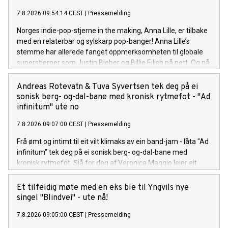
7.8.2026 09:54:14 CEST
|
Pressemelding
Norges indie-pop-stjerne in the making, Anna Lille, er tilbake
med en relaterbar og sylskarp pop-banger! Anna Lille’s
stemme har allerede fanget oppmerksomheten til globale
superstjerner som Justin Bieber og Billie Eilish på nett. Og nå
på sin nye singel «That's a Year», synger hun om den
spesifikke følelsen av å gå ut av et forhold og lure på om det
Andreas Rotevatn & Tuva Syvertsen tek deg på ei
hele var bortkastet tid, men så å gradvis oppdage at livet på
sonisk berg- og-dal-bane med kronisk rytmefot - "Ad
den andre siden er uendelig mye bedre. Låten er bittersøt, litt
infinitum" ute no
ironisk, og veldig Anna. Anna Lille er tilbake, modigere, mer
7.8.2026 09:07:00 CEST
|
Pressemelding
selvsikker og sassier enn noensinne. Sammen med singelen
slipper hun en offisiell musikkvideo på YouTube, som tar deg
Frå ømt og intimt til eit vilt klimaks av ein band-jam - låta "Ad
med inn i det nye universet visuelt.
infinitum" tek deg på ei sonisk berg- og-dal-bane med
kronisk rytmefot. Sjå for deg at Veronica Maggio leier eit
vekkelsesmøte i indremisjonen kor målet er å gire
forsamlinga opp med pur glede og suggesjon. Liturgien til
Et tilfeldig møte med en eks ble til Yngvils nye
den her seansen er Rotevatn sin tekst på arkaisk nynorsk, og
singel "Blindvei" - ute nå!
krinsar kring at jaget mot noko nytt og sjølvrealisérande er
7.8.2026 09:05:00 CEST
|
Pressemelding
ein uendeleg prosess. "Ad infinitum", frå Andreas Rotevatn si
komande plate "Mellom saltvatn og sola", er ute no!