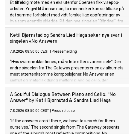
Et tilfeldig møte med en eks utenfor Operaen fikk visepop-
artisten Yngvil til å innse noe; to mennesker kan se tilbake på
det samme forholdet med vidt forskjellige oppfatninger av
hva som egentlig skjedde. På den nye singelen "Blindvei", fra
den kommende EP-en "PS: ikke si det til noen", møter sårbar
historiefortelling et smittende refreng og et varmt
Ketil Bjørnstad og Sandra Lied Haga søker nye svar i
poputtrykk. "Blindvei" er ute nå! Lytt her.
singelen «No Answer»
7.8.2026 08:50:00 CEST
|
Pressemelding
“Hvis svarene ikke finnes, må vi lete etter svarene selv.” Den
andre singelen fra The Gateway presenterer en av albumets
mest ettertenksomme komposisjoner. No Answer er en
sjelfull og melodisk dialog mellom piano og cello, der
stillheten og rommet mellom tonene er like viktige som selve
melodien.
A Soulful Dialogue Between Piano and Cello: "No
Answer" by Ketil Bjørnstad & Sandra Lied Haga
7.8.2026 08:50:00 CEST
|
Press release
"If the answers aren't there, we have to search for them
ourselves." The second single from The Gateway presents
one of the album's most reflective compositions. No