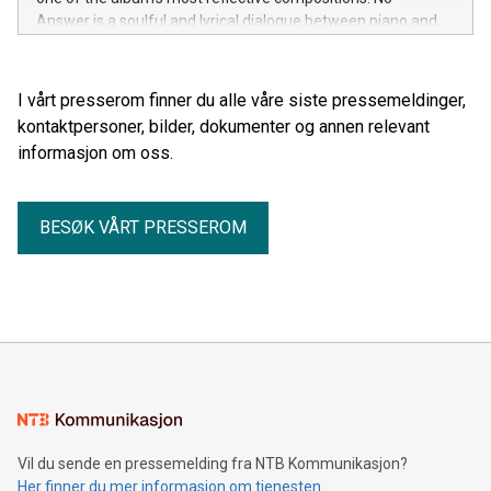
Answer is a soulful and lyrical dialogue between piano and
cello, where silence and the space between the notes are
just as important as the melody itself.
I vårt presserom finner du alle våre siste pressemeldinger,
kontaktpersoner, bilder, dokumenter og annen relevant
informasjon om oss.
BESØK VÅRT PRESSEROM
Vil du sende en pressemelding fra NTB Kommunikasjon?
Her finner du mer informasjon om tjenesten