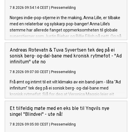
7.8.2026 09:54:14 CEST
|
Pressemelding
Norges indie-pop-stjerne in the making, Anna Lille, er tilbake
med en relaterbar og sylskarp pop-banger! Anna Lille’s
stemme har allerede fanget oppmerksomheten til globale
superstjerner som Justin Bieber og Billie Eilish på nett. Og nå
på sin nye singel «That's a Year», synger hun om den
spesifikke følelsen av å gå ut av et forhold og lure på om det
Andreas Rotevatn & Tuva Syvertsen tek deg på ei
hele var bortkastet tid, men så å gradvis oppdage at livet på
sonisk berg- og-dal-bane med kronisk rytmefot - "Ad
den andre siden er uendelig mye bedre. Låten er bittersøt, litt
infinitum" ute no
ironisk, og veldig Anna. Anna Lille er tilbake, modigere, mer
7.8.2026 09:07:00 CEST
|
Pressemelding
selvsikker og sassier enn noensinne. Sammen med singelen
slipper hun en offisiell musikkvideo på YouTube, som tar deg
Frå ømt og intimt til eit vilt klimaks av ein band-jam - låta "Ad
med inn i det nye universet visuelt.
infinitum" tek deg på ei sonisk berg- og-dal-bane med
kronisk rytmefot. Sjå for deg at Veronica Maggio leier eit
vekkelsesmøte i indremisjonen kor målet er å gire
forsamlinga opp med pur glede og suggesjon. Liturgien til
Et tilfeldig møte med en eks ble til Yngvils nye
den her seansen er Rotevatn sin tekst på arkaisk nynorsk, og
singel "Blindvei" - ute nå!
krinsar kring at jaget mot noko nytt og sjølvrealisérande er
7.8.2026 09:05:00 CEST
|
Pressemelding
ein uendeleg prosess. "Ad infinitum", frå Andreas Rotevatn si
komande plate "Mellom saltvatn og sola", er ute no!