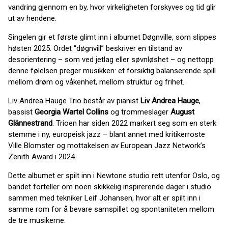
vandring gjennom en by, hvor virkeligheten forskyves og tid glir
ut av hendene.
Singelen gir et første glimt inn i albumet Døgnville, som slippes
høsten 2025. Ordet “døgnvill” beskriver en tilstand av
desorientering – som ved jetlag eller søvnløshet – og nettopp
denne følelsen preger musikken: et forsiktig balanserende spill
mellom drøm og våkenhet, mellom struktur og frihet.
Liv Andrea Hauge Trio består av pianist
Liv Andrea Hauge
,
bassist
Georgia Wartel Collins
og trommeslager
August
Glännestrand
. Trioen har siden 2022 markert seg som en sterk
stemme i ny, europeisk jazz – blant annet med kritikerroste
Ville Blomster og mottakelsen av European Jazz Network’s
Zenith Award i 2024.
Dette albumet er spilt inn i Newtone studio rett utenfor Oslo, og
bandet forteller om noen skikkelig inspirerende dager i studio
sammen med tekniker Leif Johansen, hvor alt er spilt inn i
samme rom for å bevare samspillet og spontaniteten mellom
de tre musikerne.