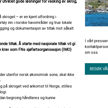
r utviklet gode løsninger for vasking av skrog,
 skroget – er en kjent utfordring i
artøy inn i norske havområder og true lokale
ygging og dokumentasjon av tiltak mot såkalt
I vårt presse
ende tiltak. Å starte med nasjonale tiltak vil gi
kontaktperson
ale krav som FNs sjøfartsorganisasjon (IMO)
om oss.
BESØK VÅ
der utenfor norsk økonomisk sone, skal ikke
.
ng på skroget ved ankomst til Norge, stilles
logi.
ordan begroing håndteres og kunne