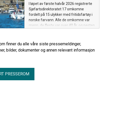
I løpet av første halvår 2026 registrerte
Sjøfartsdirektoratet 17 omkomne
fordelt på 15 ulykker med fritidsfartøy i
norske farvann. Alle de omkomne var
menn, de fleste var over 40 år, og nesten
alle ulykkene skjedde i små åpne fartøy.
rom finner du alle våre siste pressemeldinger,
er, bilder, dokumenter og annen relevant informasjon
RT PRESSEROM