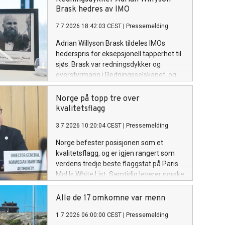
Brask hedres av IMO
7.7.2026 18:42:03 CEST
|
Pressemelding
Adrian Willyson Brask tildeles IMOs
hederspris for eksepsjonell tapperhet til
sjøs. Brask var redningsdykker og
overstyrmann i Redningsselskapet, og
omkom i forsøket på å redde livet til en
ung jente som var savnet i
Norge på topp tre over
Nappstraumen i Lofoten.
kvalitetsflagg
3.7.2026 10:20:04 CEST
|
Pressemelding
Norge befester posisjonen som et
kvalitetsflagg, og er igjen rangert som
verdens tredje beste flaggstat på Paris
MoUs White List. Samtidig leverer norske
skip sterke resultater i både Tokyo MoU
og US Coast Guards Qualship 21-
Alle de 17 omkomne var menn
program - internasjonale
1.7.2026 06:00:00 CEST
|
Pressemelding
havnestatskontrollsystem.