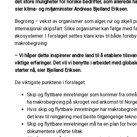
det store muligheter for norske bedrifter, som allerede ha
sier klima- og miljøminister Andreas Bjelland Eriksen.
Begroing – vekst av organismer som alger, rur og skjell på
internasjonal skipsfart. Slike organismer kan følge med f
økosystemer. I forslaget settes klare krav til både foreb
makrobegroing.
– Vi håper dette inspirerer andre land til å etablere tilsvar
viktige erfaringer. Det vil vi benytte i arbeidet med glob
starter nå, sier Bjelland Eriksen.
De viktigste punktene i forslaget:
Skip og flyttbare innretninger som kommer fra områ
ha makrobegroing på skroget ved ankomst til Norge
Hvis skip og flyttbare innretninger har makrobegroi
det krav til rengjøring med beste tilgjengelige tekno
Skip og flyttbare innretninger må ha en plan for hv
dokumentere utførte tiltak.