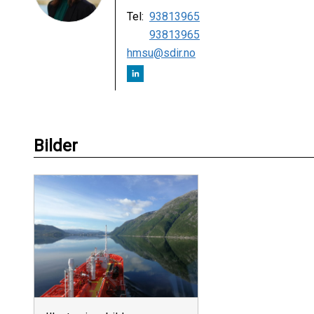
Tel:
93813965
93813965
hmsu@sdir.no
Bilder