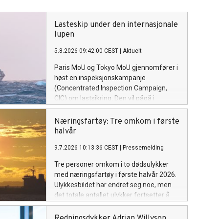
Lasteskip under den internasjonale
lupen
5.8.2026 09:42:00 CEST
|
Aktuelt
Paris MoU og Tokyo MoU gjennomfører i
høst en inspeksjonskampanje
(Concentrated Inspection Campaign,
CIC) om lastsikring. Den vil pågå i
tidsrommet 1. september til 30.
november.
Næringsfartøy: Tre omkom i første
halvår
9.7.2026 10:13:36 CEST
|
Pressemelding
Tre personer omkom i to dødsulykker
med næringsfartøy i første halvår 2026.
Ulykkesbildet har endret seg noe, men
det totale antallet ulykker fortsetter å
øke. – Alvorlig, sier sjøfartsdirektøren.
Redningsdykker Adrian Willyson