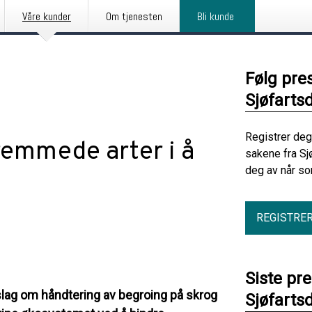
Våre kunder
Om tjenesten
Bli kunde
Følg pre
Sjøfartsd
Registrer deg
fremmede arter i å
sakene fra Sj
deg av når so
REGISTRE
Siste pr
rslag om håndtering av begroing på skrog
Sjøfartsd