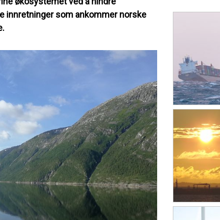
arine økosystemet ved å hindre
are innretninger som ankommer norske
e.