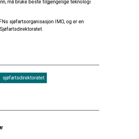
ann, må bruke beste tilgjengelige teknologi
 FNs sjøfartsorganisasjon IMO, og er en
jøfartsdirektoratet.
sjøfartsdirektoratet
ør