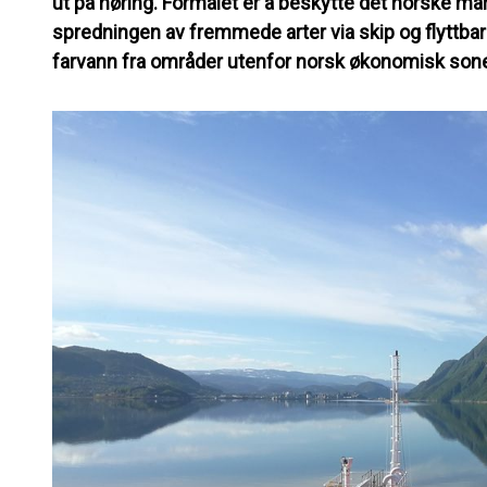
ut på høring. Formålet er å beskytte det norske m
spredningen av fremmede arter via skip og flyttb
farvann fra områder utenfor norsk økonomisk son