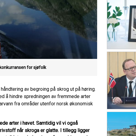
konkurransen for sjøfolk
m håndtering av begroing på skrog ut på høring.
ed å hindre spredningen av fremmede arter
farvann fra områder utenfor norsk økonomisk
de arter i havet. Samtidig vil vi også
stoff når skroga er glatte. I tillegg ligger