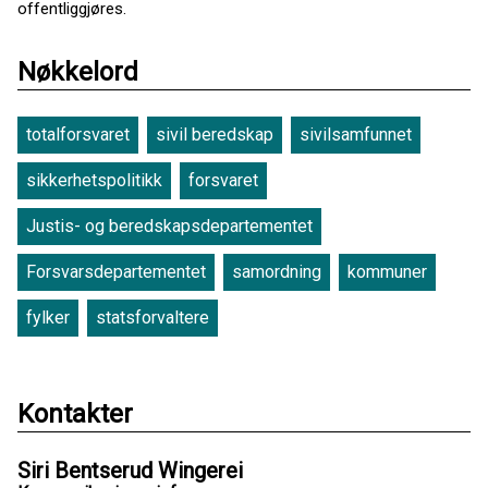
offentliggjøres.
Nøkkelord
totalforsvaret
sivil beredskap
sivilsamfunnet
sikkerhetspolitikk
forsvaret
Justis- og beredskapsdepartementet
Forsvarsdepartementet
samordning
kommuner
fylker
statsforvaltere
Kontakter
Siri Bentserud Wingerei