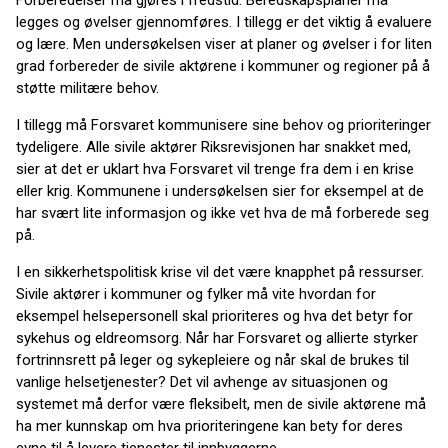
legges og øvelser gjennomføres. I tillegg er det viktig å evaluere
og lære. Men undersøkelsen viser at planer og øvelser i for liten
grad forbereder de sivile aktørene i kommuner og regioner på å
støtte militære behov.
I tillegg må Forsvaret kommunisere sine behov og prioriteringer
tydeligere. Alle sivile aktører Riksrevisjonen har snakket med,
sier at det er uklart hva Forsvaret vil trenge fra dem i en krise
eller krig. Kommunene i undersøkelsen sier for eksempel at de
har svært lite informasjon og ikke vet hva de må forberede seg
på.
I en sikkerhetspolitisk krise vil det være knapphet på ressurser.
Sivile aktører i kommuner og fylker må vite hvordan for
eksempel helsepersonell skal prioriteres og hva det betyr for
sykehus og eldreomsorg. Når har Forsvaret og allierte styrker
fortrinnsrett på leger og sykepleiere og når skal de brukes til
vanlige helsetjenester? Det vil avhenge av situasjonen og
systemet må derfor være fleksibelt, men de sivile aktørene må
ha mer kunnskap om hva prioriteringene kan bety for deres
evne til å levere tjenester til innbyggerne.