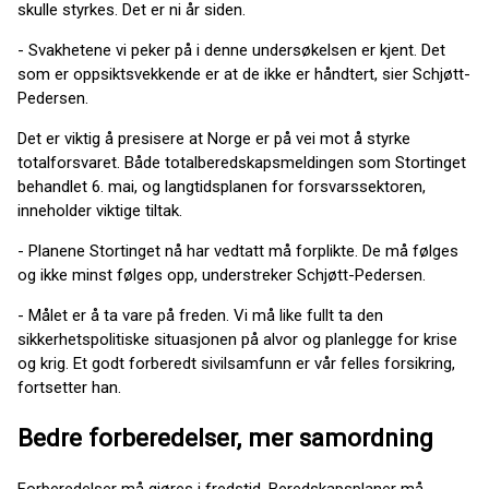
skulle styrkes. Det er ni år siden.
- Svakhetene vi peker på i denne undersøkelsen er kjent. Det
som er oppsiktsvekkende er at de ikke er håndtert, sier Schjøtt-
Pedersen.
Det er viktig å presisere at Norge er på vei mot å styrke
totalforsvaret. Både totalberedskapsmeldingen som Stortinget
behandlet 6. mai, og langtidsplanen for forsvarssektoren,
inneholder viktige tiltak.
- Planene Stortinget nå har vedtatt må forplikte. De må følges
og ikke minst følges opp, understreker Schjøtt-Pedersen.
- Målet er å ta vare på freden. Vi må like fullt ta den
sikkerhetspolitiske situasjonen på alvor og planlegge for krise
og krig. Et godt forberedt sivilsamfunn er vår felles forsikring,
fortsetter han.
Bedre forberedelser, mer samordning
Forberedelser må gjøres i fredstid. Beredskapsplaner må