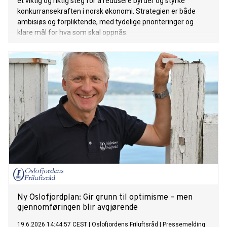
et viktig og riktig steg for å redusere byrder og styrke
konkurransekraften i norsk økonomi. Strategien er både
ambisiøs og forpliktende, med tydelige prioriteringer og
klare mål for hva som skal oppnås.
Ny Oslofjordplan: Gir grunn til optimisme – men
gjennomføringen blir avgjørende
19.6.2026 14:44:57 CEST
|
Oslofjordens Friluftsråd
|
Pressemelding