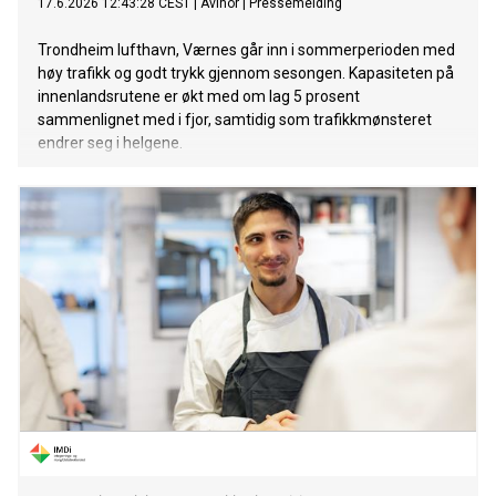
17.6.2026 12:43:28 CEST
|
Avinor
|
Pressemelding
Trondheim lufthavn, Værnes går inn i sommerperioden med
høy trafikk og godt trykk gjennom sesongen. Kapasiteten på
innenlandsrutene er økt med om lag 5 prosent
sammenlignet med i fjor, samtidig som trafikkmønsteret
endrer seg i helgene.