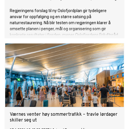
Regjeringens forslag til ny Oslofjordplan gir tydeligere
ansvar for oppfølging og en større satsing på
naturrestaurering. Nå blir testen om regjeringen klarer å
omsette planen i penger, mål og organisering som gir
konkrete resultater i fjorden, mener Oslofjordens Friluftsråd.
Værnes venter høy sommertrafikk – travle lørdager
skiller seg ut