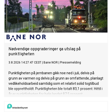
Nødvendige oppgraderinger ga utslag på
punktligheten
3.8.2026 14:27:47 CEST
|
Bane NOR
|
Pressemelding
Punktligheten på jernbanen gikk noe ned i juli, delvis på
grunn av varmen og delvis på grunn av omfattende, planlagt
vedlikeholdsarbeid samtidig som et relativt solid togtilbud
ble opprettholdt. Punktligheten ble totalt 83,1 prosent. Hittil i
år er punktligheten for hele landet 87,5 prosent.