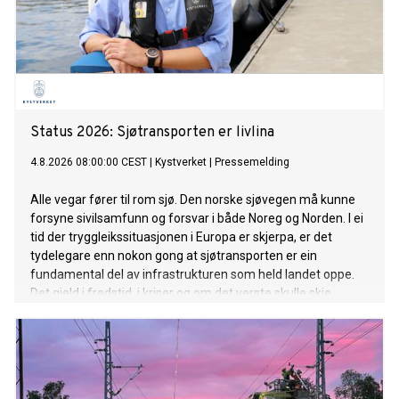
Status 2026: Sjøtransporten er livlina
4.8.2026 08:00:00 CEST
|
Kystverket
|
Pressemelding
Alle vegar fører til rom sjø. Den norske sjøvegen må kunne
forsyne sivilsamfunn og forsvar i både Noreg og Norden. I ei
tid der tryggleikssituasjonen i Europa er skjerpa, er det
tydelegare enn nokon gong at sjøtransporten er ein
fundamental del av infrastrukturen som held landet oppe.
Det gjeld i fredstid, i kriser og om det verste skulle skje.