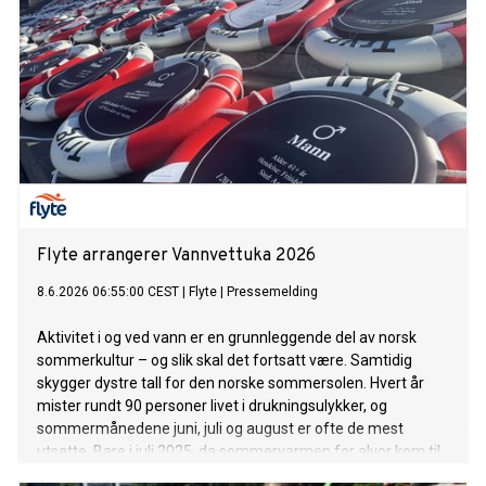
Flyte arrangerer Vannvettuka 2026
8.6.2026 06:55:00 CEST
|
Flyte
|
Pressemelding
Aktivitet i og ved vann er en grunnleggende del av norsk
sommerkultur – og slik skal det fortsatt være. Samtidig
skygger dystre tall for den norske sommersolen. Hvert år
mister rundt 90 personer livet i drukningsulykker, og
sommermånedene juni, juli og august er ofte de mest
utsatte. Bare i juli 2025, da sommervarmen for alvor kom til
Norge, omkom 15 personer i drukning.