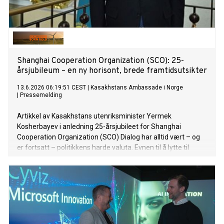
Shanghai Cooperation Organization (SCO): 25-
årsjubileum – en ny horisont, brede framtidsutsikter
13.6.2026 06:19:51 CEST
|
Kasakhstans Ambassade i Norge
|
Pressemelding
Artikkel av Kasakhstans utenriksminister Yermek
Kosherbayev i anledning 25-årsjubileet for Shanghai
Cooperation Organization (SCO) Dialog har alltid vært – og
er fortsatt – politikkens harde valuta. Evnen til å lytte til
hverandre og i fellesskap utvikle svar på samtidens
utfordringer er avgjørende for stabiliteten i det
internasjonale systemet, særlig i perioder preget av endring
eller krise. I dagens verden er dette blitt spesielt tydelig: Den
svekkede tilliten mellom stater er en konsekvens av at
dialog i seg selv er blitt en stadig knappere «ressurs».