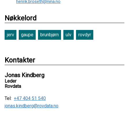
henrik.broseth@nina.no
Nøkkelord
jerv
gaupe
brunbjørn
ulv
rovdyr
Kontakter
Jonas Kindberg
Leder
Rovdata
Tel:
+47 404 51 540
jonas.kindberg@rovdata.no