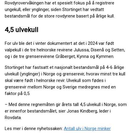
Rovdyrovervåkingen har et spesielt fokus på å registrere
ungekull, eller ynglinger, siden Stortinget har vedtatt
bestandsmål for de store rovdyrene basert på årlige kull.
4,5 ulvekull
For ulv ble det i vinter dokumentert at det i 2024 var født
valpekull i de tre helnorske revirene Julussa, Disenå og Setten,
og i de tre grenserevirene Gråberget, Kynna og Kymmen.
Stortinget har fastsatt et nasjonalt bestandsmål på 4-6 årlige
ulvekull (ynglinger) i Norge og grenserevir, hvorav minst tre kull
skal være født i helnorske revir. Ulvekull som fødes i
grenserevir mellom Norge og Sverige medregnes med en
faktor på 0,5.
– Med denne regnemåten gir årets tall 4,5 ulvekull i Norge, som
er innenfor bestandsmålet, sier Jonas Kindberg, leder i
Rovdata.
Les mer i denne nyhetssaken:
Antall ulv i Norge minker