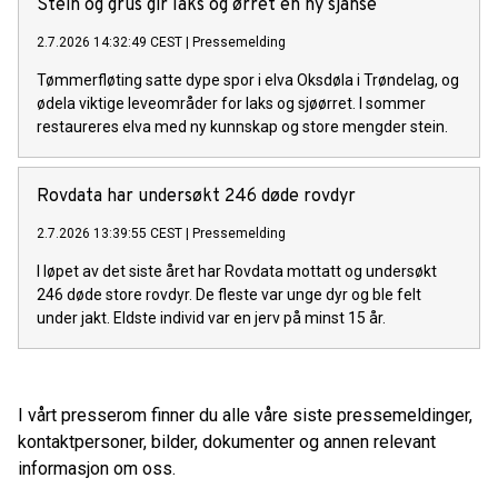
Stein og grus gir laks og ørret en ny sjanse
2.7.2026 14:32:49 CEST
|
Pressemelding
Tømmerfløting satte dype spor i elva Oksdøla i Trøndelag, og
ødela viktige leveområder for laks og sjøørret. I sommer
restaureres elva med ny kunnskap og store mengder stein.
Rovdata har undersøkt 246 døde rovdyr
2.7.2026 13:39:55 CEST
|
Pressemelding
I løpet av det siste året har Rovdata mottatt og undersøkt
246 døde store rovdyr. De fleste var unge dyr og ble felt
under jakt. Eldste individ var en jerv på minst 15 år.
I vårt presserom finner du alle våre siste pressemeldinger,
kontaktpersoner, bilder, dokumenter og annen relevant
informasjon om oss.