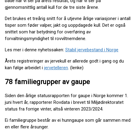
både når vi ser på årets resultat, og når vi ser på
gjennomsnittlig antall kull for de tre siste årene.
Det brukes et treårig snitt for å utjevne årlige variasjoner i antall
tisper som føder valper, jakt og uoppdagede kull. Det er også
snittet som har betydning for overføring av
forvaltningsmyndighet til rovviltnemdene.
Les mer i denne nyhetssaken:
Stabil jervebestand i Norge
Årets registreringer av jervekull er allerede godt i gang og du
kan følge arbeidet i
jervetelleren
. (lenke)
78 familiegrupper av gaupe
Siden den årlige statusrapporten for gaupe i Norge kommer 1.
juni hvert år, rapporterer Rovdata i brevet til Miljødirektoratet
status fra forrige vinter, altså vinteren 2023/2024.
Ei familiegruppe består av ei hunngaupe som går sammen med
en eller flere årsunger.