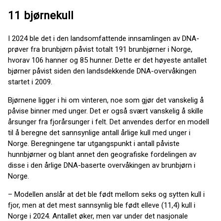
11 bjørnekull
I 2024 ble det i den landsomfattende innsamlingen av DNA-
prøver fra brunbjørn påvist totalt 191 brunbjørner i Norge,
hvorav 106 hanner og 85 hunner. Dette er det høyeste antallet
bjørner påvist siden den landsdekkende DNA-overvåkingen
startet i 2009.
Bjørnene ligger i hi om vinteren, noe som gjør det vanskelig å
påvise binner med unger. Det er også svært vanskelig å skille
årsunger fra fjorårsunger i felt. Det anvendes derfor en modell
til å beregne det sannsynlige antall årlige kull med unger i
Norge. Beregningene tar utgangspunkt i antall påviste
hunnbjørner og blant annet den geografiske fordelingen av
disse i den årlige DNA-baserte overvåkingen av brunbjørn i
Norge.
– Modellen anslår at det ble født mellom seks og sytten kull i
fjor, men at det mest sannsynlig ble født elleve (11,4) kull i
Norge i 2024. Antallet øker, men var under det nasjonale