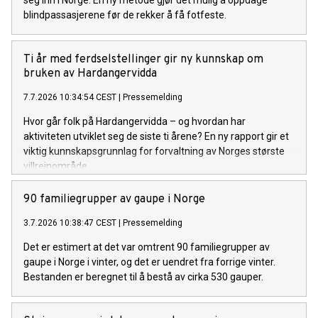
seg inn i Norge. En ny metode gjør det mulig å oppdage
blindpassasjerene før de rekker å få fotfeste.
Ti år med ferdselstellinger gir ny kunnskap om
bruken av Hardangervidda
7.7.2026 10:34:54 CEST
|
Pressemelding
Hvor går folk på Hardangervidda – og hvordan har
aktiviteten utviklet seg de siste ti årene? En ny rapport gir et
viktig kunnskapsgrunnlag for forvaltning av Norges største
villreinområde.
90 familiegrupper av gaupe i Norge
3.7.2026 10:38:47 CEST
|
Pressemelding
Det er estimert at det var omtrent 90 familiegrupper av
gaupe i Norge i vinter, og det er uendret fra forrige vinter.
Bestanden er beregnet til å bestå av cirka 530 gauper.