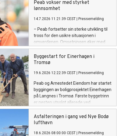
Peab vokser med styrket
lønnsomhet
14.7.2026 11:21:39 CEST
|
Pressemelding
– Peab fortsetter sin sterke utvikling til
tross for den usikre situasjonen i
omverdenen. Omsetningen øker med
tolv prosent i andre kvartal, samtidig
som både driftsresultatet og
Byggestart for Einerhagen i
driftsmarginen styrkes. Vi rapporterer
Tromsø
om høy ordreinngang i kvartalet, og
19.6.2026 12:22:39 CEST
|
Pressemelding
ordrereserven ligger fortsatt på et
rekordnivå, sier Jesper Göransson,
Peab og Arnestedet Eiendom har startet
konsernsjef i Peab.
byggingen av boligprosjektet Einerhagen
på Langnes i Tromsø. Første byggetrinn
er nesten utsolgt allerede ved
byggestart, og markerer starten på
utviklingen av en ny bydel med over 600
Asfalteringen i gang ved Nye Bodø
boliger.
lufthavn
18.6.2026 08:00:00 CEST
|
Pressemelding