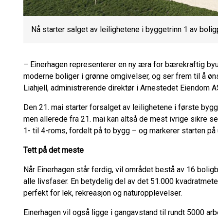
Nå starter salget av leilighetene i byggetrinn 1 av boli
– Einerhagen representerer en ny æra for bærekraftig byutv
moderne boliger i grønne omgivelser, og ser frem til å 
Liahjell, administrerende direktør i Arnestedet Eiendom A
Den 21. mai starter forsalget av leilighetene i første bygget
men allerede fra 21. mai kan altså de mest ivrige sikre seg 
1- til 4-roms, fordelt på to bygg – og markerer starten på
Tett på det meste
Når Einerhagen står ferdig, vil området bestå av 16 bolig
alle livsfaser. En betydelig del av det 51.000 kvadratmet
perfekt for lek, rekreasjon og naturopplevelser.
Einerhagen vil også ligge i gangavstand til rundt 5000 ar