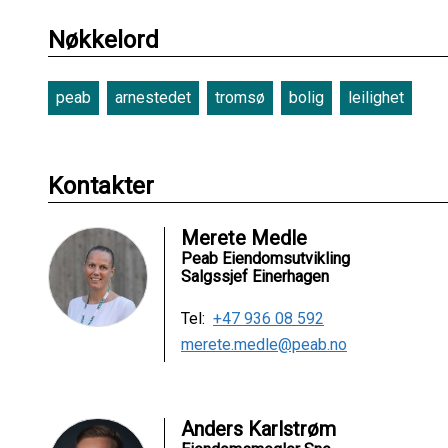
Nøkkelord
peab
arnestedet
tromsø
bolig
leilighet
Kontakter
Merete Medle
Peab Eiendomsutvikling
Salgssjef Einerhagen
Tel:
+47 936 08 592
merete.medle@peab.no
Anders Karlstrøm