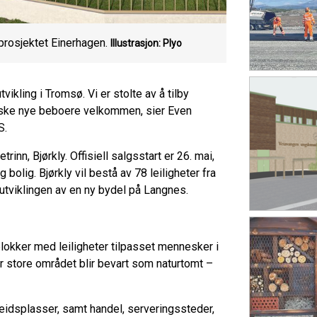
gprosjektet Einerhagen.
Illustrasjon: Plyo
ikling i Tromsø. Vi er stolte av å tilby
ønske nye beboere velkommen, sier Even
S.
rinn, Bjørkly. Offisiell salgsstart er 26. mai,
bolig. Bjørkly vil bestå av 78 leiligheter fra
 utviklingen av en ny bydel på Langnes.
blokker med leiligheter tilpasset mennesker i
er store området blir bevart som naturtomt –
beidsplasser, samt handel, serveringssteder,