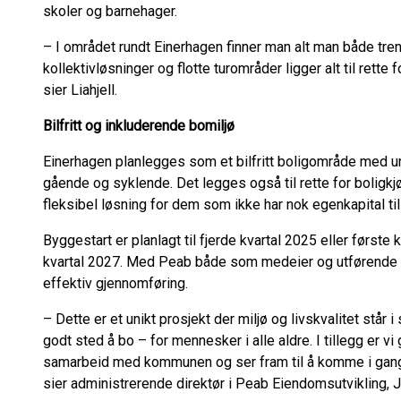
skoler og barnehager.
– I området rundt Einerhagen finner man alt man både tr
kollektivløsninger og flotte turområder ligger alt til rette 
sier Liahjell.
Bilfritt og inkluderende bomiljø
Einerhagen planlegges som et bilfritt boligområde med un
gående og syklende. Det legges også til rette for bolig
fleksibel løsning for dem som ikke har nok egenkapital til
Byggestart er planlagt til fjerde kvartal 2025 eller første 
kvartal 2027. Med Peab både som medeier og utførende entr
effektiv gjennomføring.
– Dette er et unikt prosjekt der miljø og livskvalitet står 
godt sted å bo – for mennesker i alle aldre. I tillegg er vi 
samarbeid med kommunen og ser fram til å komme i gang
sier administrerende direktør i Peab Eiendomsutvikling,