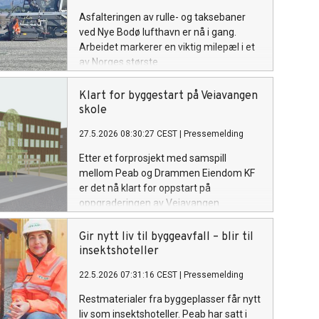
Asfalteringen av rulle- og taksebaner
ved Nye Bodø lufthavn er nå i gang.
Arbeidet markerer en viktig milepæl i et
av Norges største
samferdselsprosjekter, der rundt
200 000 tonn asfalt skal legges de neste
Klart for byggestart på Veiavangen
sesongene.
skole
27.5.2026 08:30:27 CEST
|
Pressemelding
Etter et forprosjekt med samspill
mellom Peab og Drammen Eiendom KF
er det nå klart for oppstart på
oppgraderingen av Veiavangen
ungdomsskole i Mjøndalen. Peab er
valgt som totalentreprenør.
Gir nytt liv til byggeavfall – blir til
insektshoteller
22.5.2026 07:31:16 CEST
|
Pressemelding
Restmaterialer fra byggeplasser får nytt
liv som insektshoteller. Peab har satt i