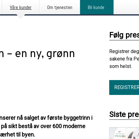
Våre kunder
Om tjenesten
Bli kunde
Følg pre
n – en ny, grønn
Registrer deg
sakene fra Pe
som helst.
REGISTRE
Siste pr
erer nå salget av første byggetrinn i
l på sikt bestå av over 600 moderne
ærhet til byen.