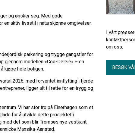
enger og ønsker seg. Med gode
for en aktiv livsstil i naturskjønne omgivelser,
I vårt presse
kontaktperson
om oss.
derjordisk parkering og trygge gangstier for
kjøp gjennom modellen «Coo-Deleie» – en
BESØK VÅ
 å kjøpe hele boligen.
kvartal 2026, med forventet innflytting i fjerde
eprenør, ligger alt til rette for en trygg og
i sentrum. Vi har stor tro på Einerhagen som et
glade for å utvikle dette prosjektet i
 med det som blir Tromsøs nye vestkant,
 Jannicke Mansika-Aanstad.