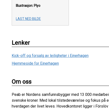
Illustrasjon: Plyo
LAST NED BILDE
Lenker
Kick-off og forsalg av leiligheter i Einerhagen
Hjemmeside for Einerhagen
Om oss
Peab er Nordens samfunnsbygger med 13 000 medarbeide
svenske kroner. Med lokal tilstedeværelse og fokus på eg
hverdagen der livet leves. Hovedkontoret ligger i Förslöv