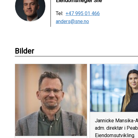
Eiendomsmegler Sne
Tel:
+47 995 01 466
anders@sne.no
Bilder
Jannicke Mansika-A
adm. direktør i Peab
Eiendomsutvikling.