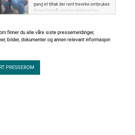
gang et tiltak der rent trevirke ombrukes
til nye formål, med produksjon hos
Kirkens Bymisjon.
rom finner du alle våre siste pressemeldinger,
er, bilder, dokumenter og annen relevant informasjon
RT PRESSEROM