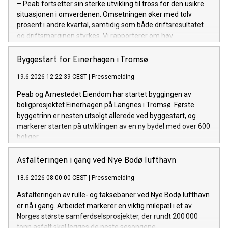
– Peab fortsetter sin sterke utvikling til tross for den usikre
situasjonen i omverdenen. Omsetningen øker med tolv
prosent i andre kvartal, samtidig som både driftsresultatet
og driftsmarginen styrkes. Vi rapporterer om høy
ordreinngang i kvartalet, og ordrereserven ligger fortsatt på
et rekordnivå, sier Jesper Göransson, konsernsjef i Peab.
Byggestart for Einerhagen i Tromsø
19.6.2026 12:22:39 CEST
|
Pressemelding
Peab og Arnestedet Eiendom har startet byggingen av
boligprosjektet Einerhagen på Langnes i Tromsø. Første
byggetrinn er nesten utsolgt allerede ved byggestart, og
markerer starten på utviklingen av en ny bydel med over 600
boliger.
Asfalteringen i gang ved Nye Bodø lufthavn
18.6.2026 08:00:00 CEST
|
Pressemelding
Asfalteringen av rulle- og taksebaner ved Nye Bodø lufthavn
er nå i gang. Arbeidet markerer en viktig milepæl i et av
Norges største samferdselsprosjekter, der rundt 200 000
tonn asfalt skal legges de neste sesongene.