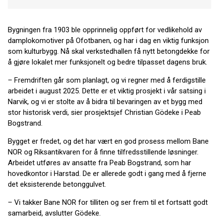
Bygningen fra 1903 ble opprinnelig oppført for vedlikehold av
damplokomotiver på Ofotbanen, og har i dag en viktig funksjon
som kulturbygg. Nå skal verkstedhallen få nytt betongdekke for
å gjøre lokalet mer funksjonelt og bedre tilpasset dagens bruk.
– Fremdriften går som planlagt, og vi regner med å ferdigstille
arbeidet i august 2025. Dette er et viktig prosjekt i vår satsing i
Narvik, og vi er stolte av å bidra til bevaringen av et bygg med
stor historisk verdi, sier prosjektsjef Christian Gödeke i Peab
Bogstrand.
Bygget er fredet, og det har vært en god prosess mellom Bane
NOR og Riksantikvaren for å finne tilfredsstillende løsninger.
Arbeidet utføres av ansatte fra Peab Bogstrand, som har
hovedkontor i Harstad. De er allerede godt i gang med å fjerne
det eksisterende betonggulvet.
– Vi takker Bane NOR for tilliten og ser frem til et fortsatt godt
samarbeid, avslutter Gödeke.