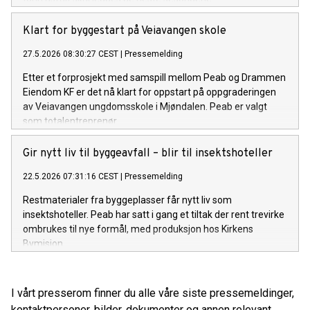
Klart for byggestart på Veiavangen skole
27.5.2026 08:30:27 CEST
|
Pressemelding
Etter et forprosjekt med samspill mellom Peab og Drammen
Eiendom KF er det nå klart for oppstart på oppgraderingen
av Veiavangen ungdomsskole i Mjøndalen. Peab er valgt
som totalentreprenør.
Gir nytt liv til byggeavfall – blir til insektshoteller
22.5.2026 07:31:16 CEST
|
Pressemelding
Restmaterialer fra byggeplasser får nytt liv som
insektshoteller. Peab har satt i gang et tiltak der rent trevirke
ombrukes til nye formål, med produksjon hos Kirkens
Bymisjon.
I vårt presserom finner du alle våre siste pressemeldinger,
kontaktpersoner, bilder, dokumenter og annen relevant