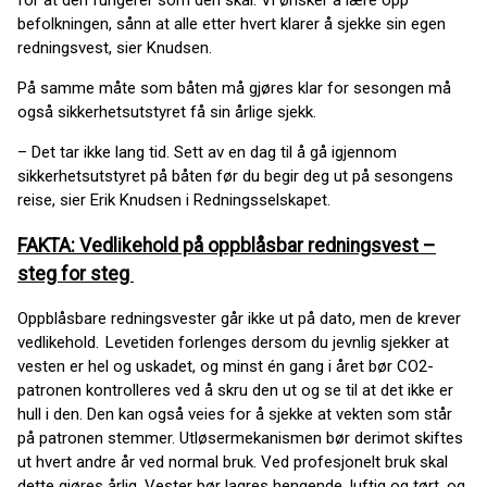
for at den fungerer som den skal. Vi ønsker å lære opp
befolkningen, sånn at alle etter hvert klarer å sjekke sin egen
redningsvest, sier Knudsen.
På samme måte som båten må gjøres klar for sesongen må
også sikkerhetsutstyret få sin årlige sjekk.
– Det tar ikke lang tid. Sett av en dag til å gå igjennom
sikkerhetsutstyret på båten før du begir deg ut på sesongens
reise, sier Erik Knudsen i Redningsselskapet.
FAKTA: Vedlikehold på oppblåsbar redningsvest –
steg for steg
Oppblåsbare redningsvester går ikke ut på dato, men de krever
vedlikehold. Levetiden forlenges dersom du jevnlig sjekker at
vesten er hel og uskadet, og minst én gang i året bør CO2-
patronen kontrolleres ved å skru den ut og se til at det ikke er
hull i den. Den kan også veies for å sjekke at vekten som står
på patronen stemmer. Utløsermekanismen bør derimot skiftes
ut hvert andre år ved normal bruk. Ved profesjonelt bruk skal
dette gjøres årlig. Vester bør lagres hengende, luftig og tørt, og