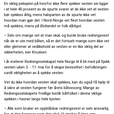
En viktig pekepinn på hvorfor ikke flere sjekker vesten sin ligger
i at hele 40 prosent av de spurte svarer at de ikke vet at vesten
bør sjekkes årlig, mens halvparten av de spurte ikke vet
hvordan man gjør det. I Nord-Norge vet flest hvordan vesten
må sjekkes, mens på Østlandet er folk dårligst.
– Selv om mange vet at man skal, og burde bruke redningsvest
når de er ute med båten, så er det fortsatt mange som ikke vet
eller glemmer at vedlikehold av vesten er en like viktig del av
sikkerheten, sier Knudsen.
I år inviterer Redningsselskapet hele Norge til å bli med på Sjekk
vesten-uken 5. - 11. mai for å skape bevissthet i befolkningen
rundt viktigheten av å sjekke vesten.
Vet du ikke hvordan vesten skal sjekkes, kan du også få hjelp til
å sikre at vesten fungerer før årets båtsesong. Mange av
Redningsselskapets frivillige bistår båtfolket i denne viktige
sjekken i havner langs hele kysten.
– Alle som bruker en oppblåsbar redningsvest er selv ansvarlig