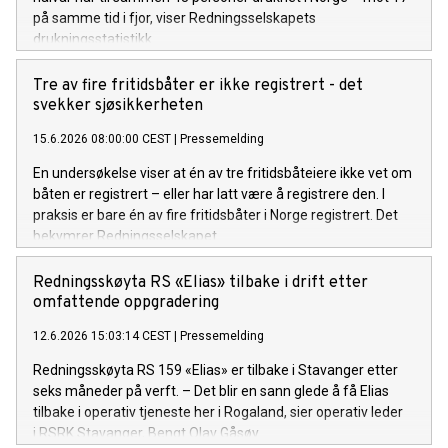
på samme tid i fjor, viser Redningsselskapets
drukningsstatistikk.
Tre av fire fritidsbåter er ikke registrert - det
svekker sjøsikkerheten
15.6.2026 08:00:00 CEST
|
Pressemelding
En undersøkelse viser at én av tre fritidsbåteiere ikke vet om
båten er registrert – eller har latt være å registrere den. I
praksis er bare én av fire fritidsbåter i Norge registrert. Det
bekymrer Redningsselskapet.
Redningsskøyta RS «Elias» tilbake i drift etter
omfattende oppgradering
12.6.2026 15:03:14 CEST
|
Pressemelding
Redningsskøyta RS 159 «Elias» er tilbake i Stavanger etter
seks måneder på verft. – Det blir en sann glede å få Elias
tilbake i operativ tjeneste her i Rogaland, sier operativ leder
i RSRK Stavanger, Bengt Olav Gåsøy.