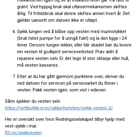
mekanismen igjen og se at indikatorfeltet går fra rødt til
grønt. Ved hyppig bruk skal utløsermekanismen skiftes
årlig. Til fritidsbruk skal denne skiftes annen hvert år. Det
gjelder uansett om datoen ikke er utløpt.
Sjekk lungen ved å blåse opp vesten med munnstykket
(bruk helst pumpe for å unngå fukt) og la den ligge i 24
timer. Dersom lungen lekker, eller blir skadet bør du levere
inn vesten til godkjent serviceverksted. Prøv aldri å
reparere vesten selv. Er det tegn til stor slitasje eller hull,
må vesten kasseres.
Etter at du har gått gjennom punktene over, skriver du
ned datoen for servicen på servicearket du finner i
vesten. Pakk vesten igjen, som vist i videoen.
Sånn sjekker du vesten selv.
https://nettbutikk.rs.no/sikkerhetstips/sjekk-vesten-2/
Her er oversikt over hvor Redningsselskapet tilbyr hjelp med
vest-sjekk i mai:
RS.no/sjekkvesten