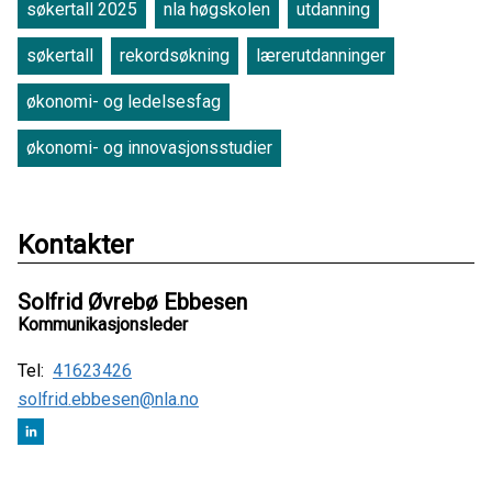
søkertall 2025
nla høgskolen
utdanning
søkertall
rekordsøkning
lærerutdanninger
økonomi- og ledelsesfag
økonomi- og innovasjonsstudier
Kontakter
Solfrid Øvrebø Ebbesen
Kommunikasjonsleder
Tel:
41623426
solfrid.ebbesen@nla.no