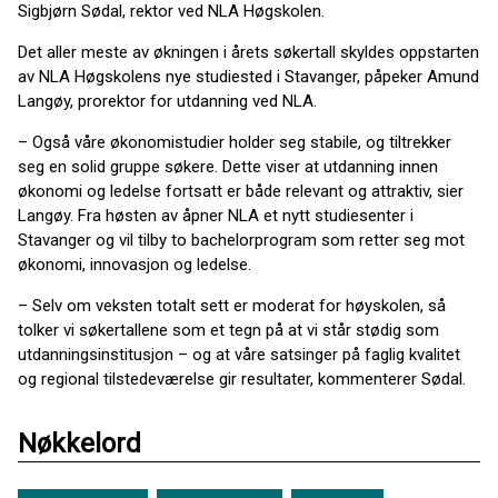
Sigbjørn Sødal, rektor ved NLA Høgskolen.
Det aller meste av økningen i årets søkertall skyldes oppstarten
av NLA Høgskolens nye studiested i Stavanger, påpeker Amund
Langøy, prorektor for utdanning ved NLA.
– Også våre økonomistudier holder seg stabile, og tiltrekker
seg en solid gruppe søkere. Dette viser at utdanning innen
økonomi og ledelse fortsatt er både relevant og attraktiv, sier
Langøy. Fra høsten av åpner NLA et nytt studiesenter i
Stavanger og vil tilby to bachelorprogram som retter seg mot
økonomi, innovasjon og ledelse.
– Selv om veksten totalt sett er moderat for høyskolen, så
tolker vi søkertallene som et tegn på at vi står stødig som
utdanningsinstitusjon – og at våre satsinger på faglig kvalitet
og regional tilstedeværelse gir resultater, kommenterer Sødal.
Nøkkelord