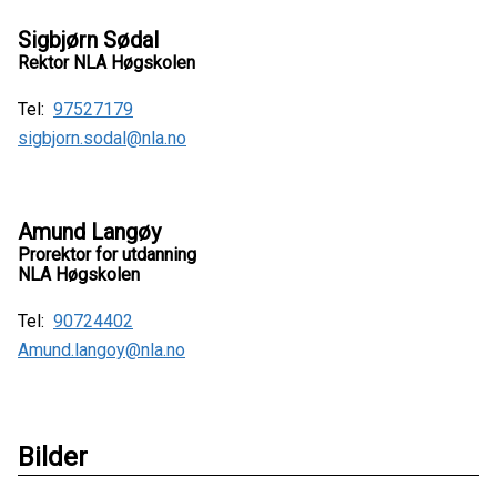
Sigbjørn Sødal
Rektor NLA Høgskolen
Tel:
97527179
sigbjorn.sodal@nla.no
Amund Langøy
Prorektor for utdanning
NLA Høgskolen
Tel:
90724402
Amund.langoy@nla.no
Bilder