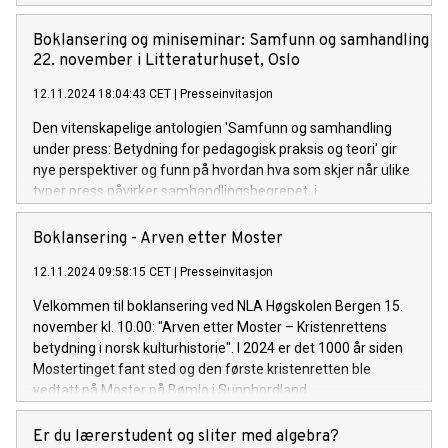
Boklansering og miniseminar: Samfunn og samhandling u
22. november i Litteraturhuset, Oslo
12.11.2024 18:04:43 CET
|
Presseinvitasjon
Den vitenskapelige antologien 'Samfunn og samhandling
under press: Betydning for pedagogisk praksis og teori' gir
nye perspektiver og funn på hvordan hva som skjer når ulike
typer press påvirker samhandlingsbegrepet, i
oppvekstsektoren, barnehagen, skolen, videregående
opplæring, barnevernet, og i pedagogisk forskning og høyere
Boklansering - Arven etter Moster
utdanning.
12.11.2024 09:58:15 CET
|
Presseinvitasjon
Velkommen til boklansering ved NLA Høgskolen Bergen 15.
november kl. 10.00: "Arven etter Moster – Kristenrettens
betydning i norsk kulturhistorie". I 2024 er det 1000 år siden
Mostertinget fant sted og den første kristenretten ble
vedtatt på Moster på Bømlo i Sunnhordland.
Er du lærerstudent og sliter med algebra?