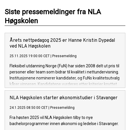
Siste pressemeldinger fra NLA
Høgskolen
Årets nettpedagog 2025 er Hanne Kristin Dypedal
ved NLA Høgskolen
25.11.2025 19:00:00 CET
|
Pressemelding
Fleksibel utdanning Norge (FuN) har siden 2008 delt ut pris til
personer eller team som bidrar til kvalitet i nettundervisning.
Institusjonene nominerer kandidater, og FuNs kvalitetsutvalg
kårer vinneren. Kandidatene vurderes etter kriterier knyttet
til kvalitet i nettbaserte læringsprosesser, pedagogisk bruk
av teknologi og utvikling av fleksibel undervisning.
NLA Høgskolen starter økonomistudier i Stavanger
24.1.2025 08:50:00 CET
|
Pressemelding
Fra høsten 2025 vil NLA Høgskolen tilby to nye
bachelorprogrammer innen økonomi og ledelse i Stavanger.