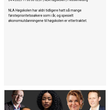
24.4.2023 11:00:00 CEST
|
NLA Høgskolen
|
Pressemelding
NLA Høgskolen har aldri tidligere hatt så mange
førsteprioritetssøkere som i år, og spesielt
økonomiutdanningene til høgskolen er ettertraktet.