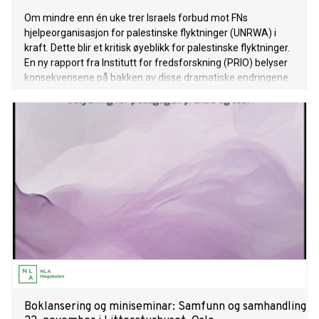
Om mindre enn én uke trer Israels forbud mot FNs
hjelpeorganisasjon for palestinske flyktninger (UNRWA) i
kraft. Dette blir et kritisk øyeblikk for palestinske flyktninger.
En ny rapport fra Institutt for fredsforskning (PRIO) belyser
konsekvensene på bakken av disse dramatiske endringene.
Boklansering og miniseminar: Samfunn og samhandling u