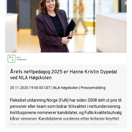
Årets nettpedagog 2025 er Hanne Kristin Dypedal
ved NLA Høgskolen
25.11.2025 19:00:00 CET
|
NLA Høgskolen
|
Pressemelding
Fleksibel utdanning Norge (FuN) har siden 2008 delt ut pris til
personer eller team som bidrar til kvalitet i nettundervisning.
Institusjonene nominerer kandidater, og FuNs kvalitetsutvalg
kårer vinneren. Kandidatene vurderes etter kriterier knyttet
til kvalitet i nettbaserte læringsprosesser, pedagogisk bruk
av teknologi og utvikling av fleksibel undervisning.