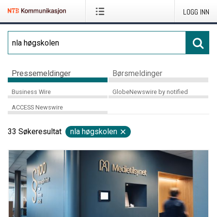
LOGG INN
Pressemeldinger
Børsmeldinger
Business Wire
GlobeNewswire by notified
ACCESS Newswire
33
Søkeresultat
nla høgskolen