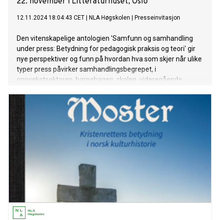
22. november i Litteraturhuset, Oslo
12.11.2024 18:04:43 CET
|
NLA Høgskolen
|
Presseinvitasjon
Den vitenskapelige antologien 'Samfunn og samhandling
under press: Betydning for pedagogisk praksis og teori' gir
nye perspektiver og funn på hvordan hva som skjer når ulike
typer press påvirker samhandlingsbegrepet, i
oppvekstsektoren, barnehagen, skolen, videregående
opplæring, barnevernet, og i pedagogisk forskning og høyere
utdanning.