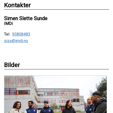
Kontakter
Simen Slette Sunde
IMDi
Tel:
95808483
siss@imdi.no
Bilder