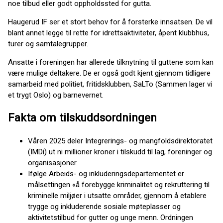
noe tilbud eller godt oppholdssted for gutta.
Haugerud IF ser et stort behov for å forsterke innsatsen. De vil
blant annet legge til rette for idrettsaktiviteter, åpent klubbhus,
turer og samtalegrupper.
Ansatte i foreningen har allerede tilknytning til guttene som kan
være mulige deltakere. De er også godt kjent gjennom tidligere
samarbeid med politiet, fritidsklubben, SaLTo (Sammen lager vi
et trygt Oslo) og barnevernet.
Fakta om tilskuddsordningen
Våren 2025 deler Integrerings- og mangfoldsdirektoratet
(IMDi) ut ni millioner kroner i tilskudd til lag, foreninger og
organisasjoner.
Ifølge Arbeids- og inkluderingsdepartementet er
målsettingen «å forebygge kriminalitet og rekruttering til
kriminelle miljøer i utsatte områder, gjennom å etablere
trygge og inkluderende sosiale møteplasser og
aktivitetstilbud for gutter og unge menn. Ordningen