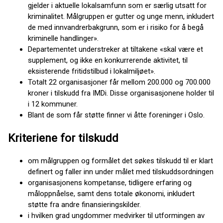
gjelder i aktuelle lokalsamfunn som er særlig utsatt for
kriminalitet. Målgruppen er gutter og unge menn, inkludert
de med innvandrerbakgrunn, som er i risiko for å begå
kriminelle handlinger».
Departementet understreker at tiltakene «skal være et
supplement, og ikke en konkurrerende aktivitet, til
eksisterende fritidstilbud i lokalmiljøet».
Totalt 22 organisasjoner får mellom 200.000 og 700.000
kroner i tilskudd fra IMDi. Disse organisasjonene holder til
i 12 kommuner.
Blant de som får støtte finner vi åtte foreninger i Oslo.
Kriteriene for tilskudd
om målgruppen og formålet det søkes tilskudd til er klart
definert og faller inn under målet med tilskuddsordningen
organisasjonens kompetanse, tidligere erfaring og
måloppnåelse, samt dens totale økonomi, inkludert
støtte fra andre finansieringskilder.
i hvilken grad ungdommer medvirker til utformingen av