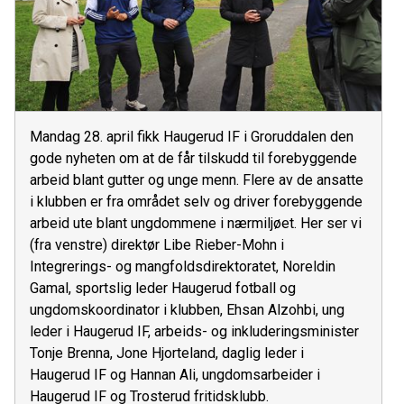
Mandag 28. april fikk Haugerud IF i Groruddalen den
gode nyheten om at de får tilskudd til forebyggende
arbeid blant gutter og unge menn. Flere av de ansatte
i klubben er fra området selv og driver forebyggende
arbeid ute blant ungdommene i nærmiljøet. Her ser vi
(fra venstre) direktør Libe Rieber-Mohn i
Integrerings- og mangfoldsdirektoratet, Noreldin
Gamal, sportslig leder Haugerud fotball og
ungdomskoordinator i klubben, Ehsan Alzohbi, ung
leder i Haugerud IF, arbeids- og inkluderingsminister
Tonje Brenna, Jone Hjorteland, daglig leder i
Haugerud IF og Hannan Ali, ungdomsarbeider i
Haugerud IF og Trosterud fritidsklubb.