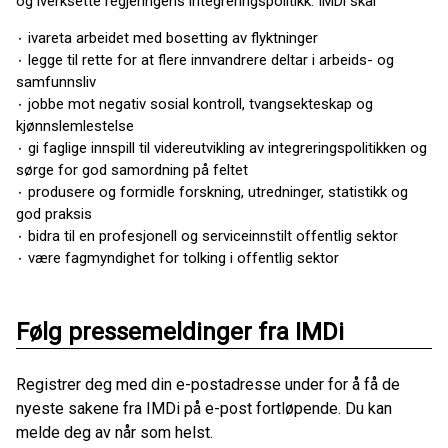
og iverksette regjeringens integreringspolitikk. IMDi skal
۰ ivareta arbeidet med bosetting av flyktninger
۰ legge til rette for at flere innvandrere deltar i arbeids- og
samfunnsliv
۰ jobbe mot negativ sosial kontroll, tvangsekteskap og
kjønnslemlestelse
۰ gi faglige innspill til videreutvikling av integreringspolitikken og
sørge for god samordning på feltet
۰ produsere og formidle forskning, utredninger, statistikk og
god praksis
۰ bidra til en profesjonell og serviceinnstilt offentlig sektor
۰ være fagmyndighet for tolking i offentlig sektor
Følg pressemeldinger fra IMDi
Registrer deg med din e-postadresse under for å få de
nyeste sakene fra IMDi på e-post fortløpende. Du kan
melde deg av når som helst.