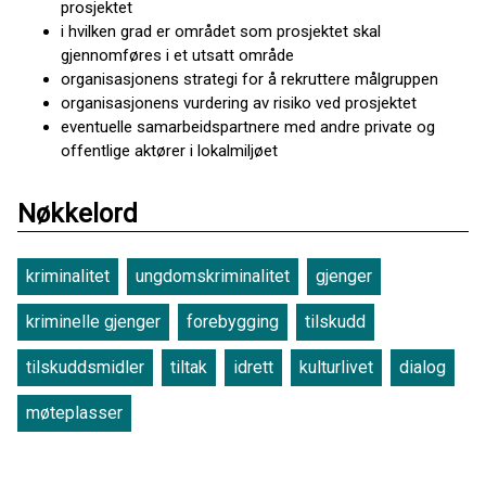
prosjektet
i hvilken grad er området som prosjektet skal
gjennomføres i et utsatt område
organisasjonens strategi for å rekruttere målgruppen
organisasjonens vurdering av risiko ved prosjektet
eventuelle samarbeidspartnere med andre private og
offentlige aktører i lokalmiljøet
Nøkkelord
kriminalitet
ungdomskriminalitet
gjenger
kriminelle gjenger
forebygging
tilskudd
tilskuddsmidler
tiltak
idrett
kulturlivet
dialog
møteplasser