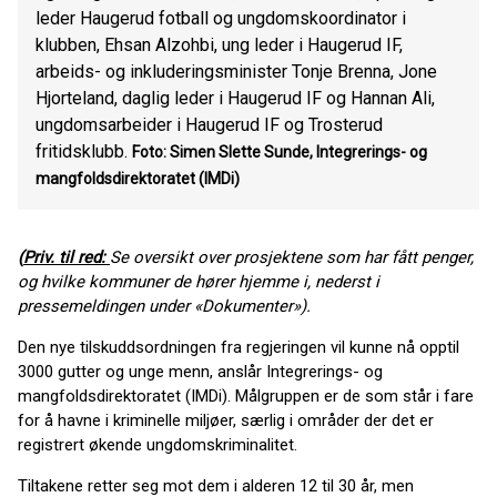
leder Haugerud fotball og ungdomskoordinator i
klubben, Ehsan Alzohbi, ung leder i Haugerud IF,
arbeids- og inkluderingsminister Tonje Brenna, Jone
Hjorteland, daglig leder i Haugerud IF og Hannan Ali,
ungdomsarbeider i Haugerud IF og Trosterud
fritidsklubb.
Foto: Simen Slette Sunde, Integrerings- og
mangfoldsdirektoratet (IMDi)
(
Priv. til red:
Se oversikt over prosjektene som har fått penger,
og hvilke kommuner de hører hjemme i, nederst i
pressemeldingen under «Dokumenter»).
Den nye tilskuddsordningen fra regjeringen vil kunne nå opptil
3000 gutter og unge menn, anslår Integrerings- og
mangfoldsdirektoratet (IMDi). Målgruppen er de som står i fare
for å havne i kriminelle miljøer, særlig i områder der det er
registrert økende ungdomskriminalitet.
Tiltakene retter seg mot dem i alderen 12 til 30 år, men