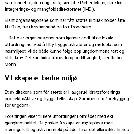
samfunnet og den unge selv, sier Libe Rieber-Mohn, direktør i
Integrerings- og mangfoldsdirektoratet (IMDi).
Blant organisasjonene som har fått støtte til tiltak holder åtte
til i Oslo, tre i Kristiansand og to i Trondheim.
– Dette er organisasjoner som kjenner godt til de lokale
utfordringene. Ved å tilby trygge aktiviteter og møteplasser i
nærmiljøet, vil de både kunne følge opp ungdommene tett og
stille krav. Det kan bidra til mestring og tilhørighet, sier Rieber-
Mohn.
Vil skape et bedre miljø
Et av tiltakene som får støtte er Haugerud Idrettsforenings
prosjekt «Aktive og trygge fellesskap: Sammen om forebygging
for ungdom».
Foreningen viser til flere utfordringer i området med økt
gjengkriminalitet. De ønsker å skape en møteplass med
meningsfullt og aktivt innhold på tider hvor det ellers ikke finnes