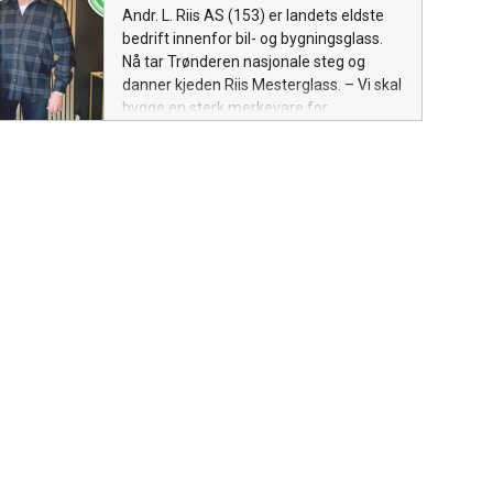
Andr. L. Riis AS (153) er landets eldste
bedrift innenfor bil- og bygningsglass.
Nå tar Trønderen nasjonale steg og
danner kjeden Riis Mesterglass. – Vi skal
bygge en sterk merkevare for
bygningsglass i Norge, sier styreleder
Frithjof Riis.