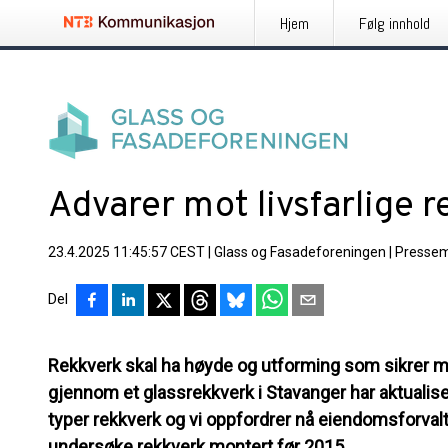
Hjem
Følg innhold
Advarer mot livsfarlige 
23.4.2025 11:45:57 CEST
|
Glass og Fasadeforeningen
|
Pressem
Del
Rekkverk skal ha høyde og utforming som sikrer mot
gjennom et glassrekkverk i Stavanger har aktualiser
typer rekkverk og vi oppfordrer nå eiendomsforval
undersøke rekkverk montert før 2015.