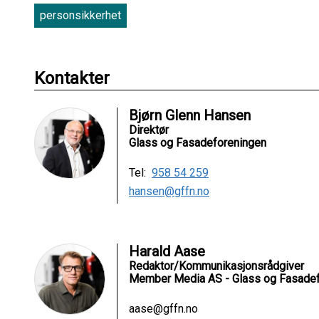
personsikkerhet
Kontakter
Bjørn Glenn Hansen
Direktør
Glass og Fasadeforeningen
Tel:
958 54 259
hansen@gffn.no
Harald Aase
Redaktor/Kommunikasjonsrådgiver
Member Media AS - Glass og Fasade
aase@gffn.no