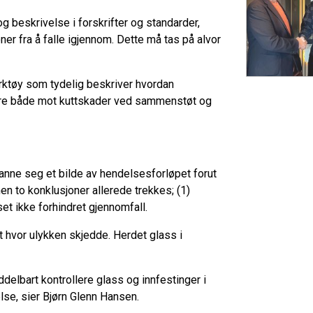
g beskrivelse i forskrifter og standarder,
ner fra å falle igjennom. Dette må tas på alvor
erktøy som tydelig
beskriver hvordan
sikre både mot kuttskader ved sammenstøt og
anne seg et bilde av hendelsesforløpet forut
n to konklusjoner allerede trekkes; (1)
et ikke forhindret gjennomfall.
et hvor ulykken skjedde. Herdet glass i
delbart kontrollere glass og innfestinger i
lse, sier Bjørn Glenn Hansen.