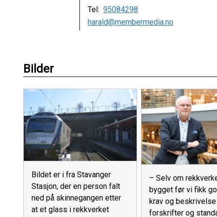
Tel:
95084298
harald@membermedia.no
Bilder
Bildet er i fra Stavanger
– Selv om rekkverke
Stasjon, der en person falt
bygget før vi fikk g
ned på skinnegangen etter
krav og beskrivelse 
at et glass i rekkverket
forskrifter og stand