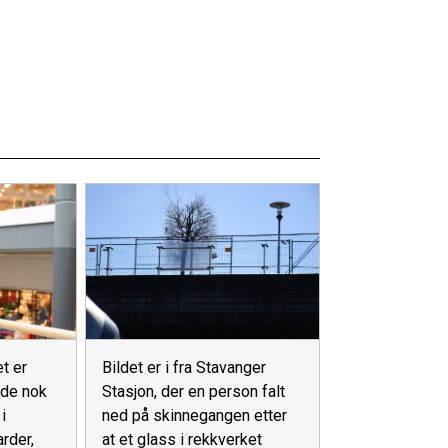
Bildet er i fra Stavanger
t er
Stasjon, der en person falt
ode nok
ned på skinnegangen etter
i
at et glass i rekkverket
arder,