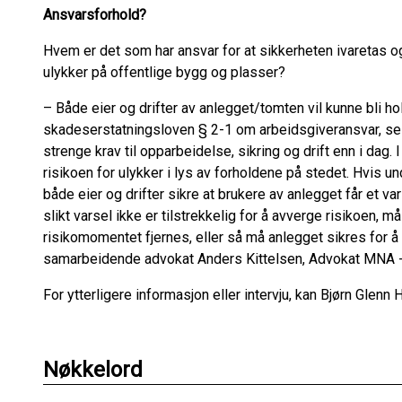
Ansvarsforhold?
Hvem er det som har ansvar for at sikkerheten ivaretas og 
ulykker på offentlige bygg og plasser?
– Både eier og drifter av anlegget/tomten vil kunne bli ho
skadeserstatningsloven § 2-1 om arbeidsgiveransvar, sel
strenge krav til opparbeidelse, sikring og drift enn i dag. I
risikoen for ulykker i lys av forholdene på stedet. Hvis u
både eier og drifter sikre at brukere av anlegget får et va
slikt varsel ikke er tilstrekkelig for å avverge risikoen, m
risikomomentet fjernes, eller så må anlegget sikres for å
samarbeidende advokat Anders Kittelsen, Advokat MNA - F
For ytterligere informasjon eller intervju, kan Bjørn Glenn
Nøkkelord