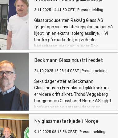
3.11.2025 14:41:50 CET
|
Pressemelding
Glassprodusenten Rakvåg Glass AS
følger opp sin investeringsplan og har nå
kjøpt inn en ekstra isolerglasslinje. – Vi
har tro på markedet, og vi dobler
kapasiteten, sier daglig leder Roy
Rakvåg.
Bøckmann Glassindustri reddet
24.10.2025 16:28:14 CEST
|
Pressemelding
Seks dager etter at Bøckmann
Glassindustri i Fredrikstad gikk konkurs,
er videre drift sikret. Trond Veggeberg
har gjennom Glasshuset Norge AS kjøpt
konkursboet og satser videre med
ansatte og lokaler.
Ny glassmesterkjede i Norge
9.10.2025 08:15:56 CEST
|
Pressemelding