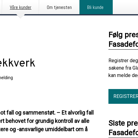
Våre kunder
Om tjenesten
Bli kunde
Følg pre
Fasadef
rekkverk
Registrer deg
sakene fra Gl
kan melde deg
elding
REGISTRE
 fall og sammenstøt. – Et alvorlig fall
t behovet for grundig kontroll av alle
Siste pr
tere og -ansvarlige umiddelbart om å
Fasadef