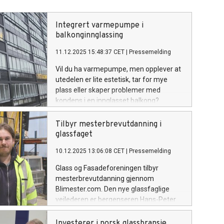
Integrert varmepumpe i
balkonginnglassing
11.12.2025 15:48:37 CET
|
Pressemelding
Vil du ha varmepumpe, men opplever at
utedelen er lite estetisk, tar for mye
plass eller skaper problemer med
kondens i en innglasset balkong?
Balkongentreprenøren AS lanserer nå et
patentert innglassingssystem, der
Tilbyr mesterbrevutdanning i
varmepumpens utedel er integrert i
glassfaget
selve konstruksjonen – og dermed
10.12.2025 13:06:08 CET
|
Pressemelding
eliminerer disse utfordringene.
Glass og Fasadeforeningen tilbyr
mesterbrevutdanning gjennom
Blimester.com. Den nye glassfaglige
veilederen er bergenseren Hans-Peter
Hole. – Vi tar nå imot søknader til kullet
som starter opp i januar, sier han.
Investerer i norsk glassbransje