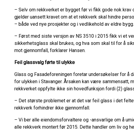
– Selv om rekkverket er bygget før vi fikk gode nok krav o
gjelder uansett kravet om at et rekkverk skal hindre perso
– både ved nye prosjekter og i vedlikehold av eldre bygg.
– Først med siste versjon av NS 3510 i 2015 fikk vi et v
sikkerhetsglass skal brukes, og hva som skal til for å 
mot gjennomfall, forklarer Hansen.
Feil glassvalg førte til ulykke
Glass og Fasadeforeningen foretar undersøkelser for å d
for ulykken i Stavanger. Årsaken kan være sammensatt, me
rekkverket oppfylte ikke sin hovedfunksjon fordi (2) glass
– Det største problemet er at det var feil glass i det felt
rekkverk forhindrer ikke gjennomfall.
– Vi ber alle eiendomsforvaltere og -ansvarlige om å umid
alle rekkverk montert før 2015. Dette handler om liv og he