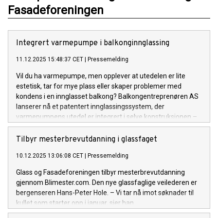
Fasadeforeningen
Integrert varmepumpe i balkonginnglassing
11.12.2025 15:48:37 CET
|
Pressemelding
Vil du ha varmepumpe, men opplever at utedelen er lite
estetisk, tar for mye plass eller skaper problemer med
kondens i en innglasset balkong? Balkongentreprenøren AS
lanserer nå et patentert innglassingssystem, der
varmepumpens utedel er integrert i selve konstruksjonen –
og dermed eliminerer disse utfordringene.
Tilbyr mesterbrevutdanning i glassfaget
10.12.2025 13:06:08 CET
|
Pressemelding
Glass og Fasadeforeningen tilbyr mesterbrevutdanning
gjennom Blimester.com. Den nye glassfaglige veilederen er
bergenseren Hans-Peter Hole. – Vi tar nå imot søknader til
kullet som starter opp i januar, sier han.