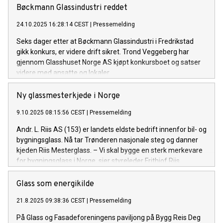
Bøckmann Glassindustri reddet
24.10.2025 16:28:14 CEST
|
Pressemelding
Seks dager etter at Bøckmann Glassindustri i Fredrikstad
gikk konkurs, er videre drift sikret. Trond Veggeberg har
gjennom Glasshuset Norge AS kjøpt konkursboet og satser
videre med ansatte og lokaler.
Ny glassmesterkjede i Norge
9.10.2025 08:15:56 CEST
|
Pressemelding
Andr. L. Riis AS (153) er landets eldste bedrift innenfor bil- og
bygningsglass. Nå tar Trønderen nasjonale steg og danner
kjeden Riis Mesterglass. – Vi skal bygge en sterk merkevare
for bygningsglass i Norge, sier styreleder Frithjof Riis.
Glass som energikilde
21.8.2025 09:38:36 CEST
|
Pressemelding
På Glass og Fasadeforeningens paviljong på Bygg Reis Deg