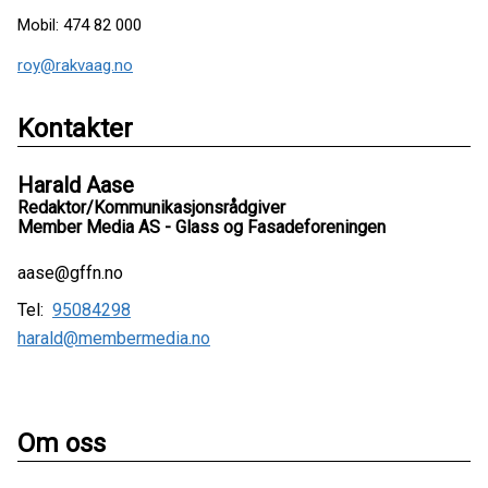
Mobil: 474 82 000
roy@rakvaag.no
Kontakter
Harald Aase
Redaktor/Kommunikasjonsrådgiver
Member Media AS - Glass og Fasadeforeningen
aase@gffn.no
Tel:
95084298
harald@membermedia.no
Om oss