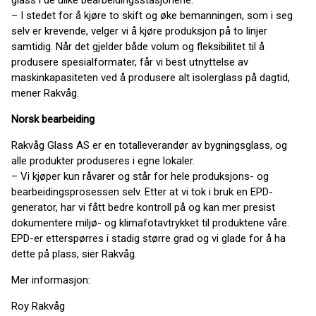
glass i de ulike bearbeidingsstasjonene.
– I stedet for å kjøre to skift og øke bemanningen, som i seg
selv er krevende, velger vi å kjøre produksjon på to linjer
samtidig. Når det gjelder både volum og fleksibilitet til å
produsere spesialformater, får vi best utnyttelse av
maskinkapasiteten ved å produsere alt isolerglass på dagtid,
mener Rakvåg.
Norsk bearbeiding
Rakvåg Glass AS er en totalleverandør av bygningsglass, og
alle produkter produseres i egne lokaler.
– Vi kjøper kun råvarer og står for hele produksjons- og
bearbeidingsprosessen selv. Etter at vi tok i bruk en EPD-
generator, har vi fått bedre kontroll på og kan mer presist
dokumentere miljø- og klimafotavtrykket til produktene våre.
EPD-er etterspørres i stadig større grad og vi glade for å ha
dette på plass, sier Rakvåg.
Mer informasjon:
Roy Rakvåg