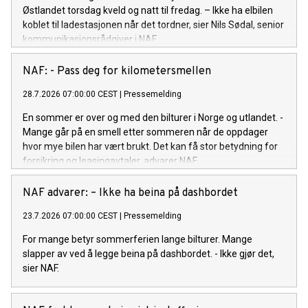
Østlandet torsdag kveld og natt til fredag. – Ikke ha elbilen
koblet til ladestasjonen når det tordner, sier Nils Sødal, senior
kommunikasjonsrådgiver i NAF.
NAF: - Pass deg for kilometersmellen
28.7.2026 07:00:00 CEST
|
Pressemelding
En sommer er over og med den bilturer i Norge og utlandet. -
Mange går på en smell etter sommeren når de oppdager
hvor mye bilen har vært brukt. Det kan få stor betydning for
forsikring og leasingavtaler, advarer NAF.
NAF advarer: – Ikke ha beina på dashbordet
23.7.2026 07:00:00 CEST
|
Pressemelding
For mange betyr sommerferien lange bilturer. Mange
slapper av ved å legge beina på dashbordet. - Ikke gjør det,
sier NAF.