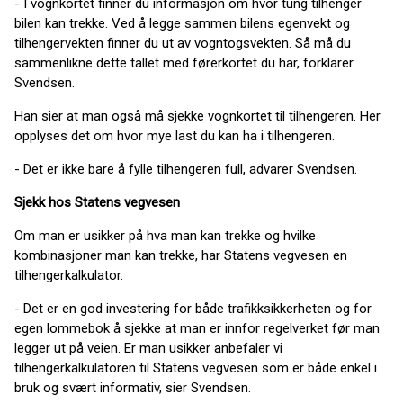
- I vognkortet finner du informasjon om hvor tung tilhenger
bilen kan trekke. Ved å legge sammen bilens egenvekt og
tilhengervekten finner du ut av vogntogsvekten. Så må du
sammenlikne dette tallet med førerkortet du har, forklarer
Svendsen.
Han sier at man også må sjekke vognkortet til tilhengeren. Her
opplyses det om hvor mye last du kan ha i tilhengeren.
- Det er ikke bare å fylle tilhengeren full, advarer Svendsen.
Sjekk hos Statens vegvesen
Om man er usikker på hva man kan trekke og hvilke
kombinasjoner man kan trekke, har Statens vegvesen en
tilhengerkalkulator.
- Det er en god investering for både trafikksikkerheten og for
egen lommebok å sjekke at man er innfor regelverket før man
legger ut på veien. Er man usikker anbefaler vi
tilhengerkalkulatoren til Statens vegvesen som er både enkel i
bruk og svært informativ, sier Svendsen.