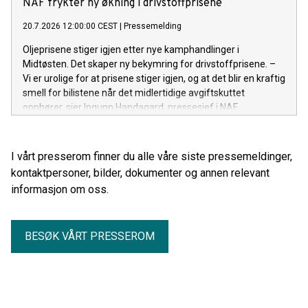
NAF frykter ny økning i drivstoffprisene
20.7.2026 12:00:00 CEST
|
Pressemelding
Oljeprisene stiger igjen etter nye kamphandlinger i
Midtøsten. Det skaper ny bekymring for drivstoffprisene. –
Vi er urolige for at prisene stiger igjen, og at det blir en kraftig
smell for bilistene når det midlertidige avgiftskuttet
opphører, sier Ingunn Handagard, pressesjef i NAF.
I vårt presserom finner du alle våre siste pressemeldinger,
kontaktpersoner, bilder, dokumenter og annen relevant
informasjon om oss.
BESØK VÅRT PRESSEROM