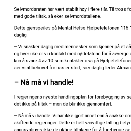
Selvmordsraten har vært stabilt høy i flere tiår. Til tross
med gode tiltak, så øker selvmordstallene.
Dette gjenspeiles på Mental Helse Hjelpetelefonen 116 1
daglig.
– Vi snakker daglig med mennesker som kjenner på et så s
og hver uke er vi i kontakt med nødetatene for å avverge
kun å svare 4 av 10 som kontakter oss på Hjelpetelefonen
ser vi at behovet for oss er stort, sier daglig leder Alex
– Nå må vi handle!
I regjeringens nyeste handlingsplan for forebygging av s
det ikke på tiltak – men de blir ikke gjennomført.
– Nå må vi handle. Vi har ikke gjort annet enn å snakke om de
skiftende regjeringer. Dette er helt vanvittige tall og betyr 
sannsynligvis ikke de riktige tiltakene for å forebygge 