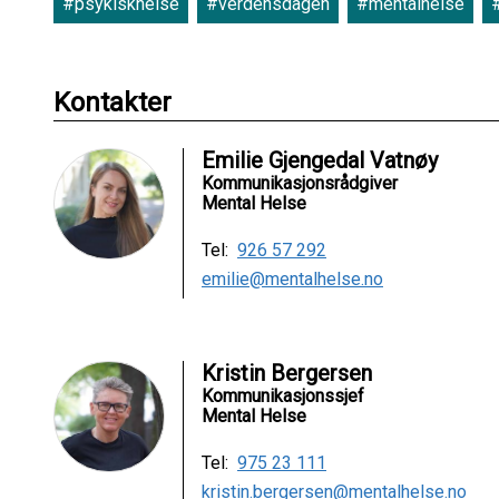
#psykiskhelse
#verdensdagen
#mentalhelse
Kontakter
Emilie Gjengedal Vatnøy
Kommunikasjonsrådgiver
Mental Helse
Tel:
926 57 292
emilie@mentalhelse.no
Kristin Bergersen
Kommunikasjonssjef
Mental Helse
Tel:
975 23 111
kristin.bergersen@mentalhelse.no