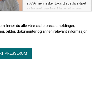
at 656 mennesker tok sitt eget liv i løpet
av fjoråret. Bak hvert tall er et liv som
gikk tapt, og mennesker som sitter igjen
i sorg. Selvmord kan forebygges, men
da må hjelp komme i tide.
rom finner du alle våre siste pressemeldinger,
er, bilder, dokumenter og annen relevant informasjon
RT PRESSEROM