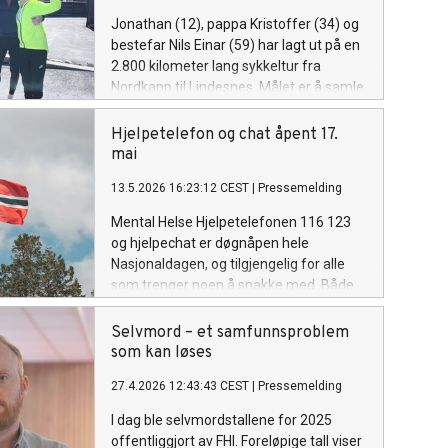
Jonathan (12), pappa Kristoffer (34) og
bestefar Nils Einar (59) har lagt ut på en
2.800 kilometer lang sykkeltur fra
Nordkapp til Lindesnes. Målet er å samle
inn penger til Mental Helse, med spesielt
fokus på barn og unge. Kommende
Hjelpetelefon og chat åpent 17.
søndag er de i mål.
mai
13.5.2026 16:23:12 CEST
|
Pressemelding
Mental Helse Hjelpetelefonen 116 123
og hjelpechat er døgnåpen hele
Nasjonaldagen, og tilgjengelig for alle
som trenger noen å snakke med. Både
telefon og chat venter økt pågang på en
dag der følelsen av utenforskap
Selvmord – et samfunnsproblem
forsterkes.
som kan løses
27.4.2026 12:43:43 CEST
|
Pressemelding
I dag ble selvmordstallene for 2025
offentliggjort av FHI. Foreløpige tall viser