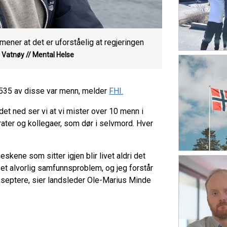
ner at det er uforståelig at regjeringen
 Vatnøy // Mental Helse
le 535 av disse var menn, melder
FHI.
 det ned ser vi at vi mister over 10 menn i
rater og kollegaer, som dør i selvmord. Hver
skene som sitter igjen blir livet aldri det
 et alvorlig samfunnsproblem, og jeg forstår
 akseptere, sier landsleder Ole-Marius Minde