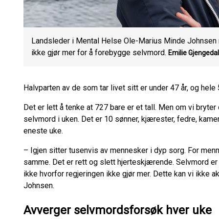
Landsleder i Mental Helse Ole-Marius Minde Johnsen me
ikke gjør mer for å forebygge selvmord.
Emilie Gjengedal
Halvparten av de som tar livet sitt er under 47 år, og he
Det er lett å tenke at 727 bare er et tall. Men om vi bryter
selvmord i uken. Det er 10 sønner, kjærester, fedre, kame
eneste uke.
– Igjen sitter tusenvis av mennesker i dyp sorg. For menne
samme. Det er rett og slett hjerteskjærende. Selvmord er
ikke hvorfor regjeringen ikke gjør mer. Dette kan vi ikke
Johnsen.
Avverger selvmordsforsøk hver uke