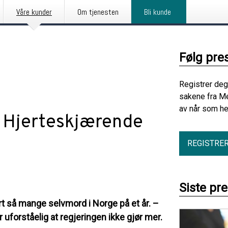
Våre kunder
Om tjenesten
Bli kunde
Følg pre
Registrer deg
sakene fra Me
av når som he
– Hjerteskjærende
REGISTRE
Siste pr
ert så mange selvmord i Norge på et år. –
uforståelig at regjeringen ikke gjør mer.