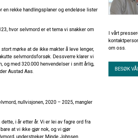
 for en rekke handlingsplaner og endeløse lister
23, hvor selvmord er et tema vi snakker om
I vårt presse
kontaktperson
om oss.
tort mørke at de ikke makter å leve lenger,
 akutte selvmordsforsøk. Dessverre klarer vi
, og med 320.000 henvendelser i snitt årlig,
BESØK VÅ
ander Austad Aas.
elvmord, nullvisjonen, 2020 – 2025, mangler
tte, i år etter år. Vi er lei av fagre ord fra
bare at vi ikke gjør nok, og vi gjør
selvmord, understreker Minde Johnsen.