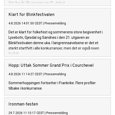
Om fire år får sporten sin OL-debut.
Klart for Blinkfestivalen
4.8.2026 14:01:50 CEST
|
Pressemelding
Det er klart for folkefest og sommerens store begivenhet i
Lysebotn, Gjesdal og Sandnes i den 21. utgaven av
Blinkfestivalen denne uka. I langrennsøvelsene er det et
sterkt startfelt i alle konkurranser, men det er også noen
forfall.
Hopp: Uttak Sommer Grand Prix i Courchevel
4.8.2026 11:14:27 CEST
|
Pressemelding
Sommerhoppingen fortsetter i Frankrike. Flere profiler
tilbake i konkurranse.
Ironman-testen
29.7.2026 11:10:17 CEST
|
Pressemelding