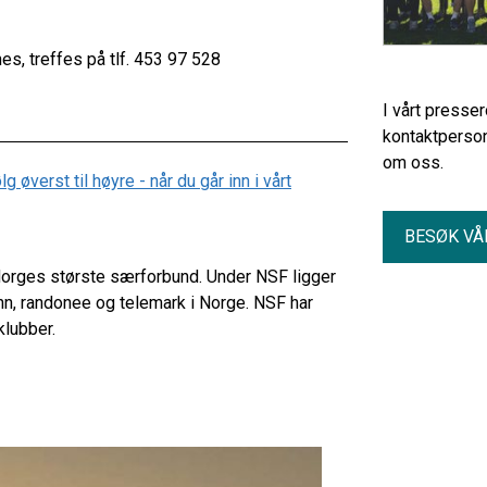
es, treffes på tlf. 453 97 528
I vårt presse
kontaktperson
om oss.
øverst til høyre - når du går inn i vårt
BESØK VÅ
 Norges største særforbund. Under NSF ligger
enn, randonee og telemark i Norge. NSF har
klubber.