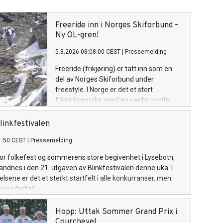
Freeride inn i Norges Skiforbund –
Ny OL-gren!
5.8.2026 08:08:00 CEST
|
Pressemelding
Freeride (frikjøring) er tatt inn som en
del av Norges Skiforbund under
freestyle. I Norge er det et stort
frikjøringsmiljø, med en særlig positiv
utvikling blant unge. Om fire år får
sporten sin OL-debut.
linkfestivalen
1:50 CEST
|
Pressemelding
 for folkefest og sommerens store begivenhet i Lysebotn,
andnes i den 21. utgaven av Blinkfestivalen denne uka. I
lsene er det et sterkt startfelt i alle konkurranser, men
oen forfall.
Hopp: Uttak Sommer Grand Prix i
Courchevel