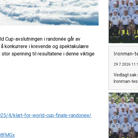
ld Cup-avslutningen i randonée går av
r å konkurrere i krevende og spektakulære
 stor spenning til resultatene i denne viktige
Ironman-t
29.7.2026 11:
Vedlagt sak s
Ironman-test 
25/4/klart-for-world-cup-finale-randonee/
Gm8fMGx