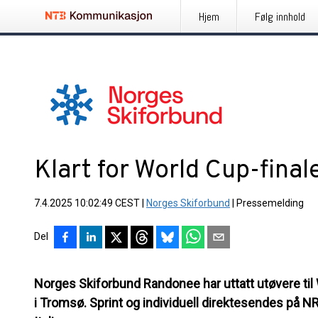
Hjem
Følg innhold
Klart for World Cup-final
7.4.2025 10:02:49 CEST
|
Norges Skiforbund
|
Pressemelding
Del
Norges Skiforbund Randonee har uttatt utøvere til W
i Tromsø. Sprint og individuell direktesendes på NR