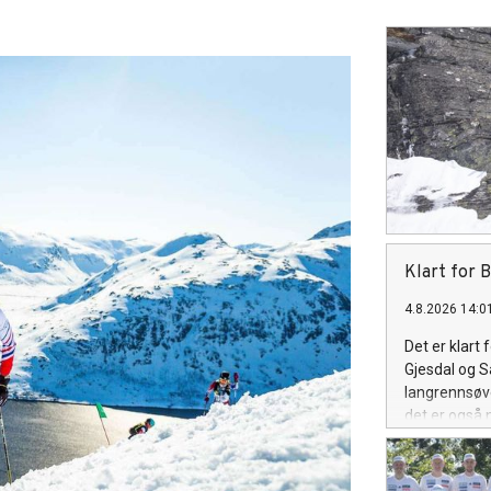
Klart for B
4.8.2026 14:0
Det er klart
Gjesdal og S
langrennsøve
det er også n