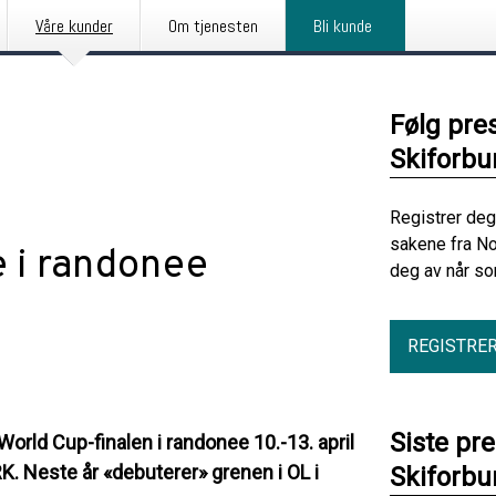
Våre kunder
Om tjenesten
Bli kunde
Følg pre
Skiforbu
Registrer deg
sakene fra No
e i randonee
deg av når so
REGISTRE
Siste pr
orld Cup-finalen i randonee 10.-13. april
K. Neste år «debuterer» grenen i OL i
Skiforbu