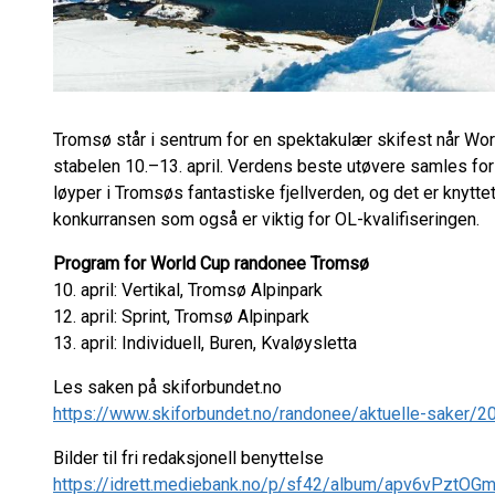
Tromsø står i sentrum for en spektakulær skifest når Wor
stabelen 10.–13. april. Verdens beste utøvere samles fo
løyper i Tromsøs fantastiske fjellverden, og det er knyttet
konkurransen som også er viktig for OL-kvalifiseringen.
Program for World Cup randonee Tromsø
10. april: Vertikal, Tromsø Alpinpark
12. april: Sprint, Tromsø Alpinpark
13. april: Individuell, Buren, Kvaløysletta
Les saken på skiforbundet.no
https://www.skiforbundet.no/randonee/aktuelle-saker/20
Bilder til fri redaksjonell benyttelse
https://idrett.mediebank.no/p/sf42/album/apv6vPztO