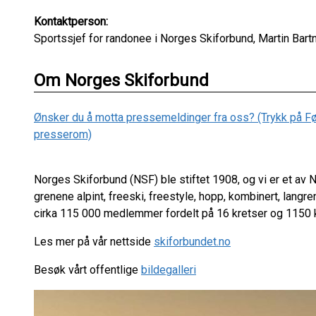
Kontaktperson:
Sportssjef for randonee i Norges Skiforbund, Martin Bartn
Om Norges Skiforbund
Ønsker du å motta pressemeldinger fra oss? (Trykk på Følg 
presserom)
Norges Skiforbund (NSF) ble stiftet 1908, og vi er et av
grenene alpint, freeski, freestyle, hopp, kombinert, langr
cirka 115 000 medlemmer fordelt på 16 kretser og 1150 
Les mer på vår nettside
skiforbundet.no
Besøk vårt offentlige
bildegalleri