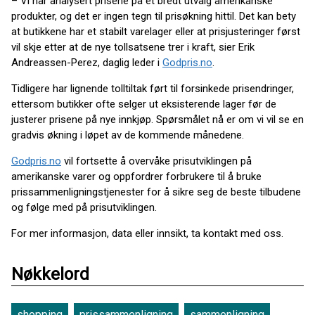
– Vi har analysert prisene på et bredt utvalg amerikanske
produkter, og det er ingen tegn til prisøkning hittil. Det kan bety
at butikkene har et stabilt varelager eller at prisjusteringer først
vil skje etter at de nye tollsatsene trer i kraft, sier Erik
Andreassen-Perez, daglig leder i
Godpris.no
.
Tidligere har lignende tolltiltak ført til forsinkede prisendringer,
ettersom butikker ofte selger ut eksisterende lager før de
justerer prisene på nye innkjøp. Spørsmålet nå er om vi vil se en
gradvis økning i løpet av de kommende månedene.
Godpris.no
vil fortsette å overvåke prisutviklingen på
amerikanske varer og oppfordrer forbrukere til å bruke
prissammenligningstjenester for å sikre seg de beste tilbudene
og følge med på prisutviklingen.
For mer informasjon, data eller innsikt, ta kontakt med oss.
Nøkkelord
shopping
prissammenligning
sammenligning