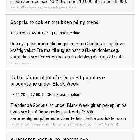
produkter med nær 40 %, fra rundt 10 000 til nesten 15 000,
og nivået har holdt seg høyt siden.
Godpris.no dobler trafikken på ny trend
4.9.2025 07:45:00 CEST
|
Pressemelding
Den nye prissammenligningstjenesten Godpris.no opplever
kraftig vekst. Fra mai til august har trafikken doblet seg,
samtidig som tjenesten ser en firedobling av trafikk fra AI-
drevne søk.
Dette får du til jul i år: De mest populære
produktene under Black Week
28.11.2024 07:00:00 CET
|
Pressemelding
Trender på Godpris.no under Black Week gir en pekepinn på
hva som blir å finne under juletreet i år. Vår
sammenligningstjeneste viser tydelig hvilke produkter som
topper ønskelistene. Her er en oversikt over de 25 mest
populære produktene, de mest ettertraktede kategoriene og
hva du kan forvente å betale for noen av årets julegaver.