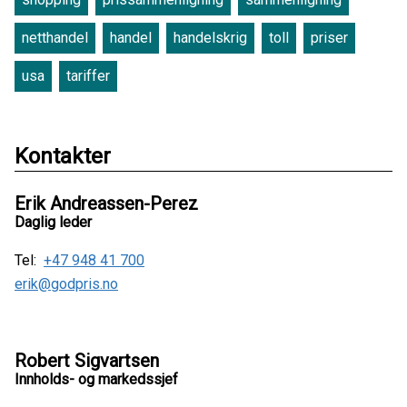
netthandel
handel
handelskrig
toll
priser
usa
tariffer
Kontakter
Erik Andreassen-Perez
Daglig leder
Tel:
+47 948 41 700
erik@godpris.no
Robert Sigvartsen
Innholds- og markedssjef