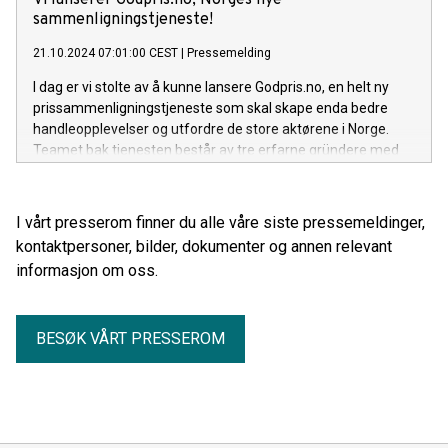
Vi lanserer Godpris.no, Norges nye
sammenligningstjeneste!
21.10.2024 07:01:00 CEST
|
Pressemelding
I dag er vi stolte av å kunne lansere Godpris.no, en helt ny
prissammenligningstjeneste som skal skape enda bedre
handleopplevelser og utfordre de store aktørene i Norge.
Teamet bak tjenesten består av tre erfarne gründere med
over 25 års samlet erfaring innen netthandel,
sammenligning og teknologi.
I vårt presserom finner du alle våre siste pressemeldinger,
kontaktpersoner, bilder, dokumenter og annen relevant
informasjon om oss.
BESØK VÅRT PRESSEROM