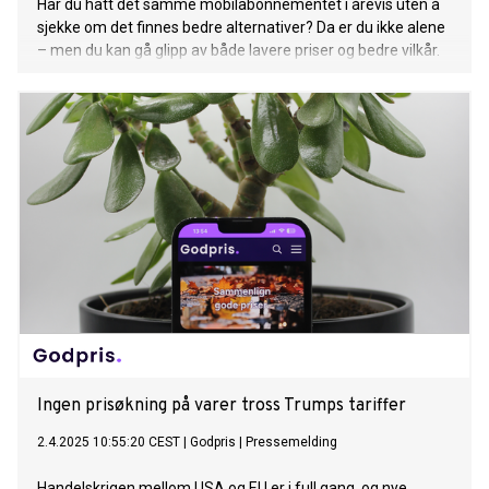
Har du hatt det samme mobilabonnementet i årevis uten å
sjekke om det finnes bedre alternativer? Da er du ikke alene
– men du kan gå glipp av både lavere priser og bedre vilkår.
Ingen prisøkning på varer tross Trumps tariffer
2.4.2025 10:55:20 CEST
|
Godpris
|
Pressemelding
Handelskrigen mellom USA og EU er i full gang, og nye