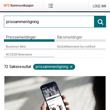
LOGG INN
Pressemeldinger
Børsmeldinger
Business Wire
GlobeNewswire by notified
ACCESS Newswire
72
Søkeresultat
prissammenligning