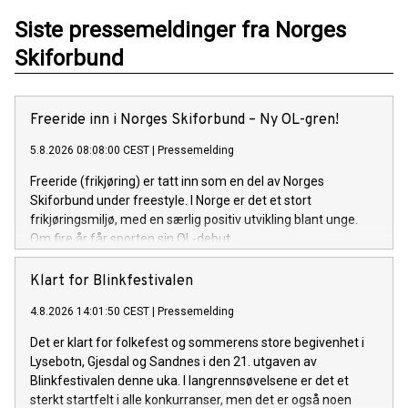
Siste pressemeldinger fra Norges
Skiforbund
Freeride inn i Norges Skiforbund – Ny OL-gren!
5.8.2026 08:08:00 CEST
|
Pressemelding
Freeride (frikjøring) er tatt inn som en del av Norges
Skiforbund under freestyle. I Norge er det et stort
frikjøringsmiljø, med en særlig positiv utvikling blant unge.
Om fire år får sporten sin OL-debut.
Klart for Blinkfestivalen
4.8.2026 14:01:50 CEST
|
Pressemelding
Det er klart for folkefest og sommerens store begivenhet i
Lysebotn, Gjesdal og Sandnes i den 21. utgaven av
Blinkfestivalen denne uka. I langrennsøvelsene er det et
sterkt startfelt i alle konkurranser, men det er også noen