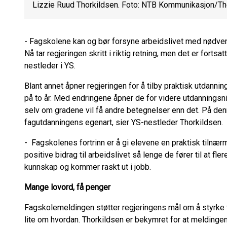
Lizzie Ruud Thorkildsen. Foto: NTB Kommunikasjon/T
- Fagskolene kan og bør forsyne arbeidslivet med nødvend
Nå tar regjeringen skritt i riktig retning, men det er fortsat
nestleder i YS.
Blant annet åpner regjeringen for å tilby praktisk utdan
på to år. Med endringene åpner de for videre utdanningsn
selv om gradene vil få andre betegnelser enn det. På de
fagutdanningens egenart, sier YS-nestleder Thorkildsen.
- Fagskolenes fortrinn er å gi elevene en praktisk tilnær
positive bidrag til arbeidslivet så lenge de fører til at fl
kunnskap og kommer raskt ut i jobb.
Mange lovord, få penger
Fagskolemeldingen støtter regjeringens mål om å styrke f
lite om hvordan. Thorkildsen er bekymret for at meldinge