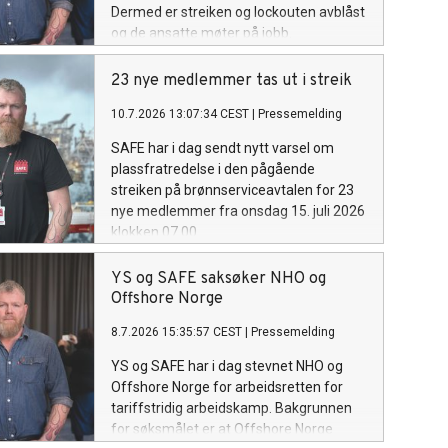
Dermed er streiken og lockouten avblåst
og de ansatte møter på jobb.
23 nye medlemmer tas ut i streik
10.7.2026 13:07:34 CEST
|
Pressemelding
SAFE har i dag sendt nytt varsel om
plassfratredelse i den pågående
streiken på brønnserviceavtalen for 23
nye medlemmer fra onsdag 15. juli 2026
klokken 07.00.
YS og SAFE saksøker NHO og
Offshore Norge
8.7.2026 15:35:57 CEST
|
Pressemelding
YS og SAFE har i dag stevnet NHO og
Offshore Norge for arbeidsretten for
tariffstridig arbeidskamp. Bakgrunnen
for søksmålet er at Offshore Norge