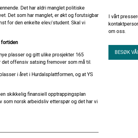
nnende. Det har aldri manglet politiske
ivet. Det som har manglet, er økt og forutsigbar
I vårt presse
nst for den enkelte elev/student. Skal vi
kontaktperson
om oss.
v fortiden
BESØK VÅ
nye plasser og gitt ulike prosjekter 165
å er det offensiv satsing fremover som må til.
plasser i året i Hurdalsplattformen, og at YS
 en skikkelig finansiell opptrappingsplan
ov som norsk arbeidsliv etterspør og det har vi