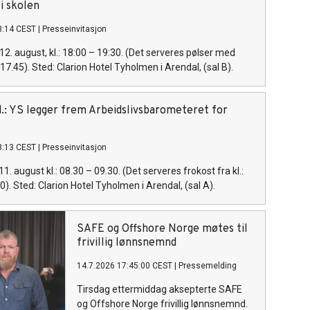
 i skolen
3:14 CEST
|
Presseinvitasjon
12. august, kl.: 18:00 – 19:30. (Det serveres pølser med
. 17.45). Sted: Clarion Hotel Tyholmen i Arendal, (sal B).
ed.: YS legger frem Arbeidslivsbarometeret for
3:13 CEST
|
Presseinvitasjon
11. august kl.: 08.30 – 09.30. (Det serveres frokost fra kl.:
30). Sted: Clarion Hotel Tyholmen i Arendal, (sal A).
SAFE og Offshore Norge møtes til
frivillig lønnsnemnd
14.7.2026 17:45:00 CEST
|
Pressemelding
Tirsdag ettermiddag aksepterte SAFE
og Offshore Norge frivillig lønnsnemnd.