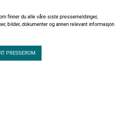
urettmessig har utestengt 209 SAFE-
medlemmer i Vetco Grey Scandinavia
AS fra arbeidet under den pågående
rom finner du alle våre siste pressemeldinger,
streiken.
er, bilder, dokumenter og annen relevant informasjon
RT PRESSEROM