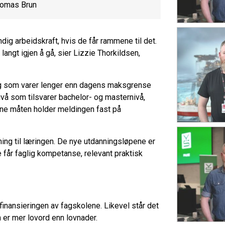
homas Brun
ig arbeidskraft, hvis de får rammene til det.
t langt igjen å gå, sier Lizzie Thorkildsen,
ning som varer lenger enn dagens maksgrense
ivå som tilsvarer bachelor- og masternivå,
nne måten holder meldingen fast på
ming til læringen. De nye utdanningsløpene er
ere får faglig kompetanse, relevant praktisk
inansieringen av fagskolene. Likevel står det
n er mer lovord enn lovnader.