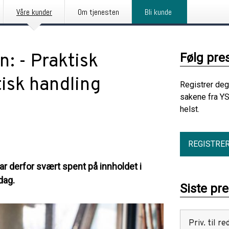
Våre kunder
Om tjenesten
Bli kunde
: - Praktisk
Følg pre
isk handling
Registrer deg
sakene fra YS
helst.
REGISTRE
var derfor svært spent på innholdet i
dag.
Siste pr
Priv. til 