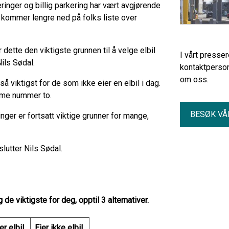
ringer og billig parkering har vært avgjørende
e kommer lengre ned på folks liste over
 dette den viktigste grunnen til å velge elbil
I vårt presse
Nils Sødal.
kontaktperson
om oss.
så viktigst for de som ikke eier en elbil i dag.
jemme nummer to.
BESØK VÅ
nger er fortsatt viktige grunner for mange,
vslutter Nils Sødal.
 de viktigste for deg, opptil 3 alternativer.
er elbil
Eier ikke elbil