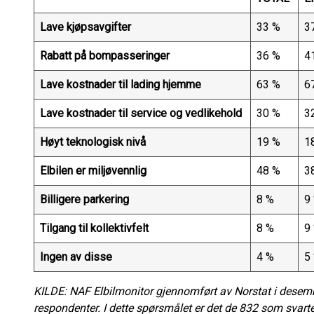
Lave kjøpsavgifter
33 %
3
Rabatt på bompasseringer
36 %
4
Lave kostnader til lading hjemme
63 %
6
Lave kostnader til service og vedlikehold
30 %
3
Høyt teknologisk nivå
19 %
1
Elbilen er miljøvennlig
48 %
3
Billigere parkering
8 %
9
Tilgang til kollektivfelt
8 %
9
Ingen av disse
4 %
5
KILDE: NAF Elbilmonitor gjennomført av Norstat i desem
respondenter. I dette spørsmålet er det de 832 som svarte