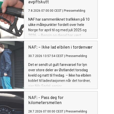
avgiftskutt
7.8.2026 07:00:00 CEST
|
Pressemelding
NAF har sammenliknet trafikken på 10
ulike målepunkter fordelt over hele
Norge for april til og med juli 2025 og
2026. – Bensin og diesel har vært
billigere, men folk har ikke kjørt mer, sier
Ingunn Handagard, pressesjef i NAF.
NAF: – Ikke lad elbilen i tordenvær
30.7.2026 13:57:54 CEST
|
Pressemelding
Det er sendt ut gult farevarsel for lyn
over store deler av Østlandet torsdag
kveld og natt til fredag. – Ikke ha elbilen
koblet til ladestasjonen når det tordner,
sier Nils Sødal, senior
kommunikasjonsrådgiver i NAF.
NAF: - Pass deg for
kilometersmellen
28.7.2026 07:00:00 CEST
|
Pressemelding