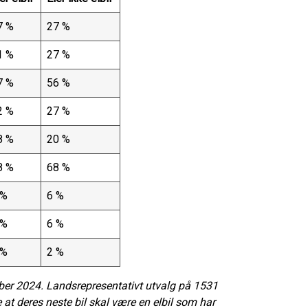
7 %
27 %
1 %
27 %
7 %
56 %
2 %
27 %
8 %
20 %
8 %
68 %
 %
6 %
 %
6 %
 %
2 %
ber 2024. Landsrepresentativt utvalg på 1531
 at deres neste bil skal være en elbil som har