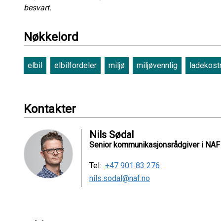
besvart.
Nøkkelord
elbil
elbilfordeler
miljø
miljøvennlig
ladekost
Kontakter
Nils Sødal
Senior kommunikasjonsrådgiver i NAF
Tel:
+47 901 83 276
nils.sodal@naf.no