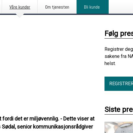
Våre kunder
Om tjenesten
Bli kunde
Følg pre
Registrer deg
sakene fra NA
helst.
REGISTRE
Siste pr
fordi det er miljøvennlig. - Dette viser at
Nils Sødal, senior kommunikasjonsrådgiver