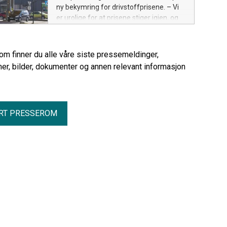
ny bekymring for drivstoffprisene. – Vi
er urolige for at prisene stiger igjen, og
at det blir en kraftig smell for bilistene
når det midlertidige avgiftskuttet
opphører, sier Ingunn Handagard,
rom finner du alle våre siste pressemeldinger,
pressesjef i NAF.
er, bilder, dokumenter og annen relevant informasjon
RT PRESSEROM