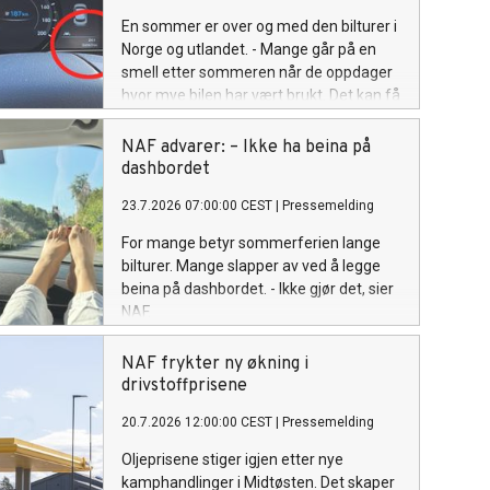
En sommer er over og med den bilturer i
Norge og utlandet. - Mange går på en
smell etter sommeren når de oppdager
hvor mye bilen har vært brukt. Det kan få
stor betydning for forsikring og
leasingavtaler, advarer NAF.
NAF advarer: – Ikke ha beina på
dashbordet
23.7.2026 07:00:00 CEST
|
Pressemelding
For mange betyr sommerferien lange
bilturer. Mange slapper av ved å legge
beina på dashbordet. - Ikke gjør det, sier
NAF.
NAF frykter ny økning i
drivstoffprisene
20.7.2026 12:00:00 CEST
|
Pressemelding
Oljeprisene stiger igjen etter nye
kamphandlinger i Midtøsten. Det skaper