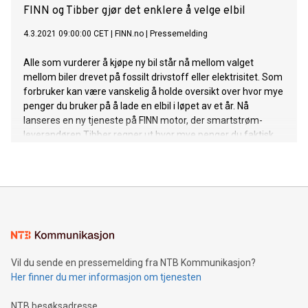
FINN og Tibber gjør det enklere å velge elbil
4.3.2021 09:00:00 CET
|
FINN.no
|
Pressemelding
Alle som vurderer å kjøpe ny bil står nå mellom valget
mellom biler drevet på fossilt drivstoff eller elektrisitet. Som
forbruker kan være vanskelig å holde oversikt over hvor mye
penger du bruker på å lade en elbil i løpet av et år. Nå
lanseres en ny tjeneste på FINN motor, der smartstrøm-
leverandøren Tibber regner ut hvor mye penger du faktisk
bruker på lading i måneden.
Vil du sende en pressemelding fra NTB Kommunikasjon?
Her finner du mer informasjon om tjenesten
NTB besøksadresse