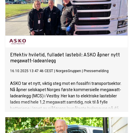
Effektiv hviletid, fulladet lastebil: ASKO åpner nytt
megawatt-ladeanlegg
16.10.2025 13:47:46 CEST
|
NorgesGruppen
|
Pressemelding
ASKO tar et nytt, viktig steg mot en fossilfri transportsektor.
Nå åpner selskapet Norges første kommersielle megawatt-
ladeanlegg (MCS) i Vestby. Her kan to elektriske lastebiler
lades med hele 1,2 megawatt samtidig, nok til å fylle
batteriene i løpet av sjåførens lovpålagte hvilepause på 45
minutter.