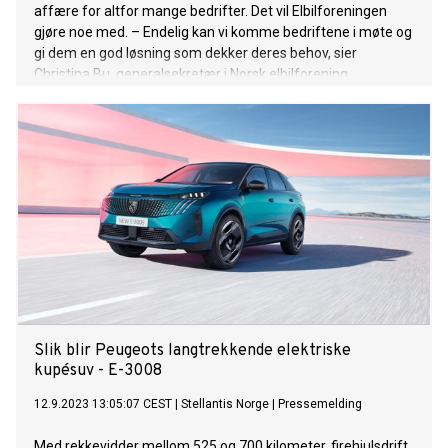
affære for altfor mange bedrifter. Det vil Elbilforeningen
gjøre noe med. – Endelig kan vi komme bedriftene i møte og
gi dem en god løsning som dekker deres behov, sier
Christina Bu, generalsekretær i Norsk elbilforening.
Slik blir Peugeots langtrekkende elektriske
kupésuv - E-3008
12.9.2023 13:05:07 CEST
|
Stellantis Norge
|
Pressemelding
Med rekkevidder mellom 525 og 700 kilometer, firehjulsdrift,