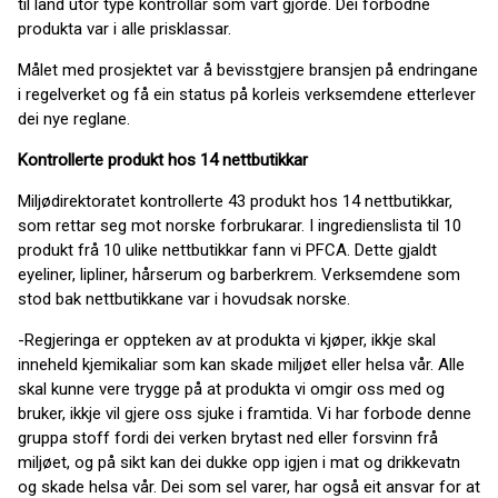
til land utor type kontrollar som vart gjorde. Dei forbodne
produkta var i alle prisklassar.
Målet med prosjektet var å bevisstgjere bransjen på endringane
i regelverket og få ein status på korleis verksemdene etterlever
dei nye reglane.
Kontrollerte produkt hos 14 nettbutikkar
Miljødirektoratet kontrollerte 43 produkt hos 14 nettbutikkar,
som rettar seg mot norske forbrukarar. I ingredienslista til 10
produkt frå 10 ulike nettbutikkar fann vi PFCA. Dette gjaldt
eyeliner, lipliner, hårserum og barberkrem. Verksemdene som
stod bak nettbutikkane var i hovudsak norske.
-Regjeringa er oppteken av at produkta vi kjøper, ikkje skal
inneheld kjemikaliar som kan skade miljøet eller helsa vår. Alle
skal kunne vere trygge på at produkta vi omgir oss med og
bruker, ikkje vil gjere oss sjuke i framtida. Vi har forbode denne
gruppa stoff fordi dei verken brytast ned eller forsvinn frå
miljøet, og på sikt kan dei dukke opp igjen i mat og drikkevatn
og skade helsa vår. Dei som sel varer, har også eit ansvar for at