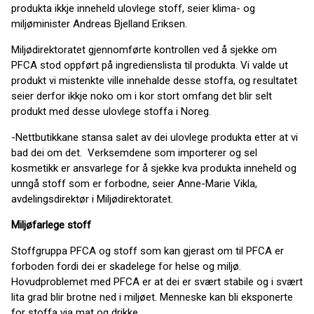
produkta ikkje inneheld ulovlege stoff, seier klima- og
miljøminister Andreas Bjelland Eriksen.
Miljødirektoratet gjennomførte kontrollen ved å sjekke om
PFCA stod oppført på ingredienslista til produkta. Vi valde ut
produkt vi mistenkte ville innehalde desse stoffa, og resultatet
seier derfor ikkje noko om i kor stort omfang det blir selt
produkt med desse ulovlege stoffa i Noreg.
-Nettbutikkane stansa salet av dei ulovlege produkta etter at vi
bad dei om det. Verksemdene som importerer og sel
kosmetikk er ansvarlege for å sjekke kva produkta inneheld og
unngå stoff som er forbodne, seier Anne-Marie Vikla,
avdelingsdirektør i Miljødirektoratet.
Miljøfarlege stoff
Stoffgruppa PFCA og stoff som kan gjerast om til PFCA er
forboden fordi dei er skadelege for helse og miljø.
Hovudproblemet med PFCA er at dei er svært stabile og i svært
lita grad blir brotne ned i miljøet. Menneske kan bli eksponerte
for stoffa via mat og drikke.