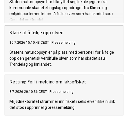
Staten naturoppsyn har tilknyttet seg lokale jegere fra
kommunale skadefellingslag i oppdraget fra Klima- og
miljødepartementet om å felle ulven som har skadet sau i
Gausdal og Oppdal.
Klare til å følge opp ulven
10.7.2026 15:10:43 CEST
|
Pressemelding
Statens naturoppsyn er på plass med personell for å følge
opp den genetisk verdifulle ulven som har skadet sau i
Trøndelag og Innlandet.
Retting: Feil i melding om laksefisket
8.7.2026 20:10:36 CEST
|
Pressemelding
Miljødirektoratet strammer inn fisket i seks elver, ikke ni slik
det stod i opprinnelig pressemelding.