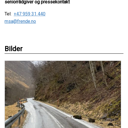
seniorrådgiver og pressekontakt
Tel:
+47 959 31 440
msa@frende.no
Bilder