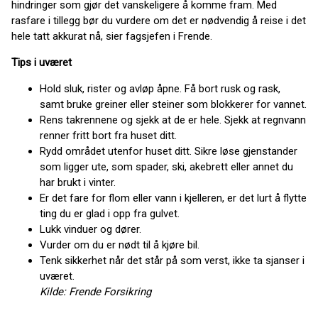
hindringer som gjør det vanskeligere å komme fram. Med
rasfare i tillegg bør du vurdere om det er nødvendig å reise i det
hele tatt akkurat nå, sier fagsjefen i Frende.
Tips i uværet
Hold sluk, rister og avløp åpne. Få bort rusk og rask,
samt bruke greiner eller steiner som blokkerer for vannet.
Rens takrennene og sjekk at de er hele. Sjekk at regnvann
renner fritt bort fra huset ditt.
Rydd området utenfor huset ditt. Sikre løse gjenstander
som ligger ute, som spader, ski, akebrett eller annet du
har brukt i vinter.
Er det fare for flom eller vann i kjelleren, er det lurt å flytte
ting du er glad i opp fra gulvet.
Lukk vinduer og dører.
Vurder om du er nødt til å kjøre bil.
Tenk sikkerhet når det står på som verst, ikke ta sjanser i
uværet.
Kilde: Frende Forsikring