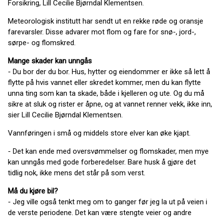
Forsikring, Lill Cecilie Bjørndal Klementsen.
Meteorologisk institutt har sendt ut en rekke røde og oransje
farevarsler. Disse advarer mot flom og fare for snø-, jord-,
sørpe- og flomskred.
Mange skader kan unngås
- Du bor der du bor. Hus, hytter og eiendommer er ikke så lett å
flytte på hvis vannet eller skredet kommer, men du kan flytte
unna ting som kan ta skade, både i kjelleren og ute. Og du må
sikre at sluk og rister er åpne, og at vannet renner vekk, ikke inn,
sier Lill Cecilie Bjørndal Klementsen.
Vannføringen i små og middels store elver kan øke kjapt.
- Det kan ende med oversvømmelser og flomskader, men mye
kan unngås med gode forberedelser. Bare husk å gjøre det
tidlig nok, ikke mens det står på som verst.
Må du kjøre bil?
- Jeg ville også tenkt meg om to ganger før jeg la ut på veien i
de verste periodene. Det kan være stengte veier og andre