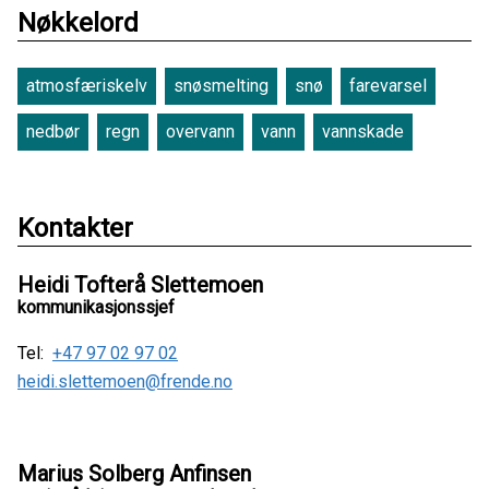
Nøkkelord
atmosfæriskelv
snøsmelting
snø
farevarsel
nedbør
regn
overvann
vann
vannskade
Kontakter
Heidi Tofterå Slettemoen
kommunikasjonssjef
Tel:
+47 97 02 97 02
heidi.slettemoen@frende.no
Marius Solberg Anfinsen