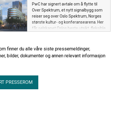
PwC har signert avtale om å flytte til
Over Spektrum, et nytt signalbygg som
reiser seg over Oslo Spektrum, Norges
største kultur- og konferansearena. Her
får selskapet Oslos beste utsikt, fleksible
lokaler og en sentral beliggenhet i hjertet
av byen når bygget står ferdig i 2029.
Med denne avtalen er nær 83 prosent av
rom finner du alle våre siste pressemeldinger,
lokalene utleid.
er, bilder, dokumenter og annen relevant informasjon
RT PRESSEROM