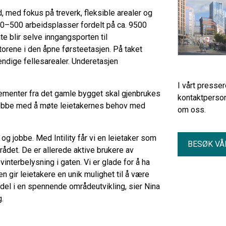
, med fokus på treverk, fleksible arealer og
50–500 arbeidsplasser fordelt på ca. 9500
e blir selve inngangsporten til
torene i den åpne førsteetasjen. På taket
vendige fellesarealer. Underetasjen
I vårt presse
ementer fra det gamle bygget skal gjenbrukes
kontaktperson
al jobbe med å møte leietakernes behov med
om oss.
g jobbe. Med Intility får vi en leietaker som
BESØK VÅ
ådet. De er allerede aktive brukere av
vinterbelysning i gaten. Vi er glade for å ha
den gir leietakere en unik mulighet til å være
del i en spennende områdeutvikling, sier Nina
.