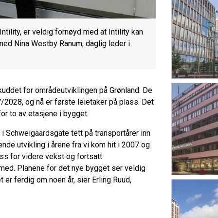
tility, er veldig fornøyd med at Intility kan
med Nina Westby Ranum, daglig leder i
uddet for områdeutviklingen på Grønland. De
7/2028, og nå er første leietaker på plass. Det
for to av etasjene i bygget.
 i Schweigaardsgate tett på transportårer inn
ende utvikling i årene fra vi kom hit i 2007 og
lass for videre vekst og fortsatt
med. Planene for det nye bygget ser veldig
et er ferdig om noen år, sier Erling Ruud,