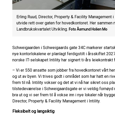
Erling Ruud, Director, Property & Facility Management i In
utvide rett over gaten for hovedkontoret. Her sammen 
Landbrukskvartalet Utvikling.
Foto Åsmund Holien Mo
Schweigaarden i Schweigaards gate 34C markerer startsk
nye kontorlokalene er planlagt ferdigstilt i årsskiftet 202
norske IT-selskapet Intility har signert ti-års leiekontrakt 
– Vi er 550 ansatte som jobber fra hovedkontoret vårt her
og ut av byen. Vi trives godt i området som har hatt en riv
frem til nå. Intility vokser og det at vi nå har sikret oss p
tilstedeværelse i Schweigaardsgate er vi veldig fornøyd 
bra ut og vi ser frem til å vokse inn i nye lokaler når bygg
Director, Property & Facility Management i Intility.
Fleksibelt og langsiktig