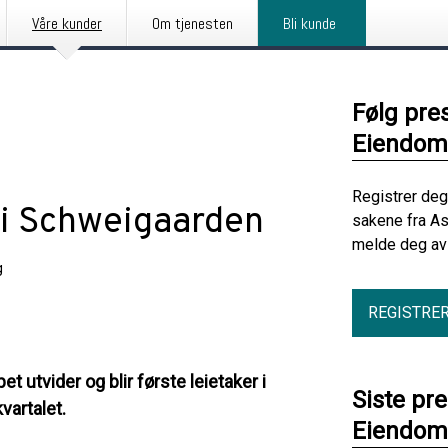
Våre kunder
Om tjenesten
Bli kunde
Følg pre
Eiendom
Registrer deg
s i Schweigaarden
sakene fra As
melde deg av 
g
REGISTRE
t utvider og blir første leietaker i
Siste pr
vartalet.
Eiendom