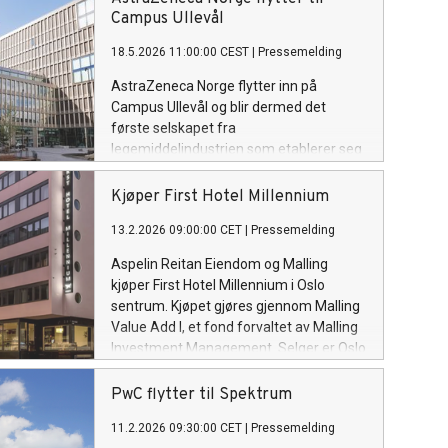
åpnet i 1990.
Campus Ullevål
18.5.2026 11:00:00 CEST
|
Pressemelding
AstraZeneca Norge flytter inn på
Campus Ullevål og blir dermed det
første selskapet fra
legemiddelindustrien som etablerer seg
i det nye innovasjons- og
kunnskapsmiljøet i hjertet av Oslo
Kjøper First Hotel Millennium
Science City. Flyttingen markerer et
13.2.2026 09:00:00 CET
|
Pressemelding
viktig steg i selskapets langsiktige
satsing i Norge.
Aspelin Reitan Eiendom og Malling
kjøper First Hotel Millennium i Oslo
sentrum. Kjøpet gjøres gjennom Malling
Value Add I, et fond forvaltet av Malling
Investment Management. Selger er Oslo
Finans, med Union Real Estate Fund III
Holding og Fram som bakenforliggende
PwC flytter til Spektrum
eiere.
11.2.2026 09:30:00 CET
|
Pressemelding