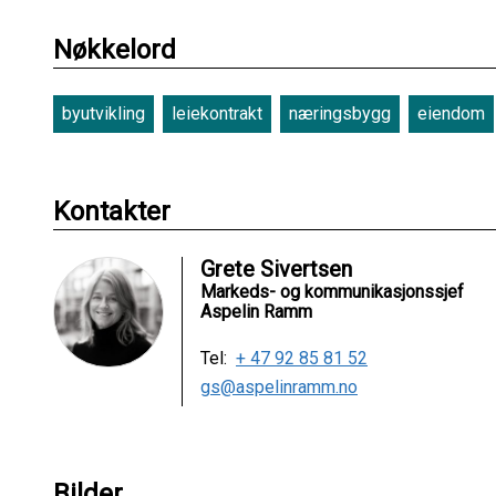
Nøkkelord
byutvikling
leiekontrakt
næringsbygg
eiendom
Kontakter
Grete Sivertsen
Markeds- og kommunikasjonssjef
Aspelin Ramm
Tel:
+ 47 92 85 81 52
gs@aspelinramm.no
Bilder