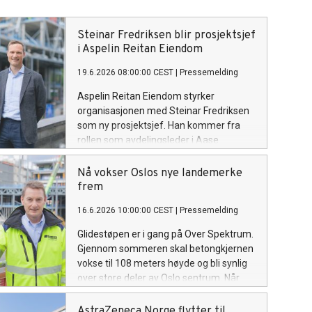
Steinar Fredriksen blir prosjektsjef
i Aspelin Reitan Eiendom
19.6.2026 08:00:00 CEST
|
Pressemelding
Aspelin Reitan Eiendom styrker
organisasjonen med Steinar Fredriksen
som ny prosjektsjef. Han kommer fra
rollen som avdelingsleder i Aase
Prosjekt og tar med seg mer enn tolv års
erfaring fra prosjekt- og
Nå vokser Oslos nye landemerke
eiendomsbransjen.
frem
16.6.2026 10:00:00 CEST
|
Pressemelding
Glidestøpen er i gang på Over Spektrum.
Gjennom sommeren skal betongkjernen
vokse til 108 meters høyde og bli synlig
over store deler av Oslo sentrum. Når
bygget står ferdig, blir det Norges første
høyhus over 100 meter siden Oslo Plaza
AstraZeneca Norge flytter til