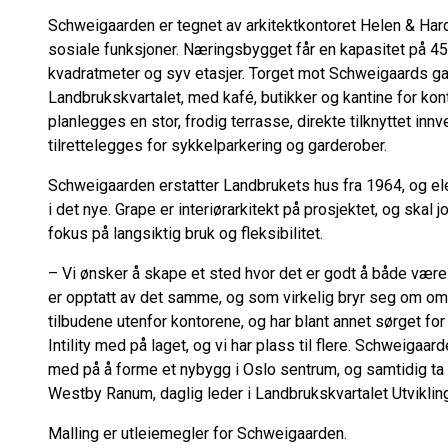
Schweigaarden er tegnet av arkitektkontoret Helen & Hard
sosiale funksjoner. Næringsbygget får en kapasitet på 4
kvadratmeter og syv etasjer. Torget mot Schweigaards gat
Landbrukskvartalet, med kafé, butikker og kantine for kon
planlegges en stor, frodig terrasse, direkte tilknyttet inn
tilrettelegges for sykkelparkering og garderober.
Schweigaarden erstatter Landbrukets hus fra 1964, og el
i det nye. Grape er interiørarkitekt på prosjektet, og sk
fokus på langsiktig bruk og fleksibilitet.
– Vi ønsker å skape et sted hvor det er godt å både være o
er opptatt av det samme, og som virkelig bryr seg om omr
tilbudene utenfor kontorene, og har blant annet sørget for 
Intility med på laget, og vi har plass til flere. Schweigaar
med på å forme et nybygg i Oslo sentrum, og samtidig ta 
Westby Ranum, daglig leder i Landbrukskvartalet Utvikling
Malling er utleiemegler for Schweigaarden.