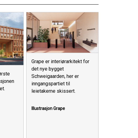
Grape er interiørarkitekt for
det nye bygget
ørste
Schweigaarden, her er
asjonen
inngangspartiet til
et.
leietakerne skissert.
Illustrasjon Grape