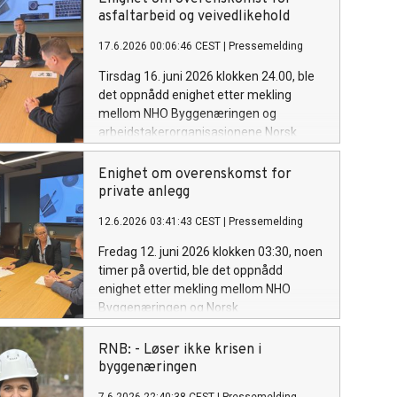
med over 20 000, konkursnivået er høyt,
asfaltarbeid og veivedlikehold
og boligbyggingen ligger fortsatt på et
17.6.2026 00:06:46 CEST
|
Pressemelding
historisk lavt nivå. Det har ikke vært
bygget færre boliger enn siden krigen,
Tirsdag 16. juni 2026 klokken 24.00, ble
og boliggapet er snart på størrelse med
det oppnådd enighet etter mekling
Lillestrøm (40000 boliger).
mellom NHO Byggenæringen og
arbeidstakerorganisasjonene Norsk
Arbeidsmandsforbund og
Fellesforbundet i lønnsoppgjøret for
Enighet om overenskomst for
Overenskomst for asfaltarbeid og
private anlegg
veivedlikehold.
12.6.2026 03:41:43 CEST
|
Pressemelding
Fredag 12. juni 2026 klokken 03:30, noen
timer på overtid, ble det oppnådd
enighet etter mekling mellom NHO
Byggenæringen og Norsk
Arbeidsmandsforbund i lønnsoppgjøret
for Overenskomst for private anlegg.
RNB: - Løser ikke krisen i
Det blir dermed ikke streik i
byggenæringen
anleggsbransjen.