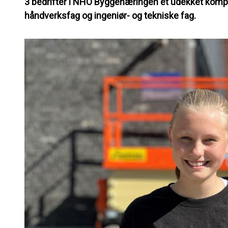
3 bedrifter i NHO Byggenæringen et udekket kom
håndverksfag og ingeniør- og tekniske fag.