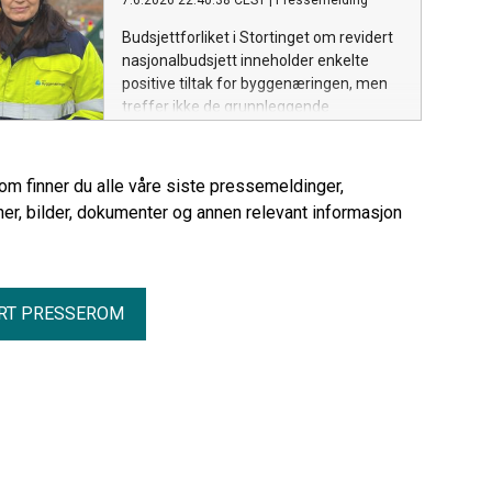
7.6.2026 22:40:38 CEST
|
Pressemelding
Budsjettforliket i Stortinget om revidert
nasjonalbudsjett inneholder enkelte
positive tiltak for byggenæringen, men
treffer ikke de grunnleggende
utfordringene næringen nå står i, mener
NHO Byggenæringen.
rom finner du alle våre siste pressemeldinger,
er, bilder, dokumenter og annen relevant informasjon
RT PRESSEROM