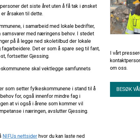
personer det siste året uten å få tak i ønsket
r årsaken til dette.
ommunene, i samarbeid med lokale bedrifter,
om samsvarer med næringens behov. I stedet
nger på å legge ned skoletilbud der lokale
g fagarbeidere. Det er som å spare seg til fant,
I vårt presse
t, fortsetter Gjessing.
kontaktperson
om oss.
ylkeskommunene skal vektlegge samfunnets
ler som setter fylkeskommunene i stand til å
BESØK VÅ
 behov for, også innenfor mindre fag i
ngen at vi også i årene som kommer vil
mpetanse i næringen, avslutter Gjessing.
på
NIFUs nettsider
hvor du kan laste ned