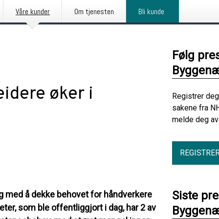
Våre kunder
Om tjenesten
Bli kunde
Følg pre
Byggenæ
idere øker i
Registrer deg
sakene fra N
melde deg av 
REGISTRE
Siste pr
ng med å dekke behovet for håndverkere
, som ble offentliggjort i dag, har 2 av
Byggenæ