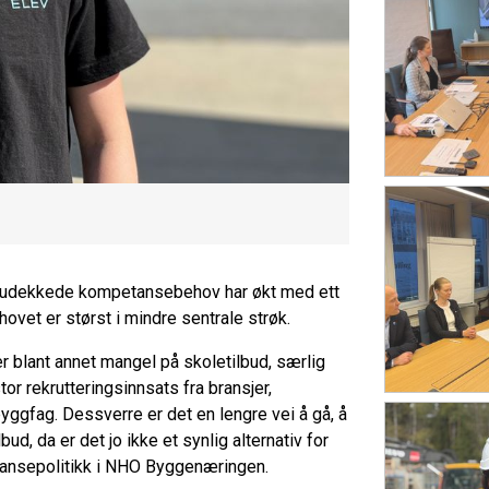
r udekkede kompetansebehov har økt med ett
hovet er størst i mindre sentrale strøk.
 blant annet mangel på skoletilbud, særlig
r rekrutteringsinnsats fra bransjer,
yggfag. Dessverre er det en lengre vei å gå, å
ud, da er det jo ikke et synlig alternativ for
tansepolitikk i NHO Byggenæringen.