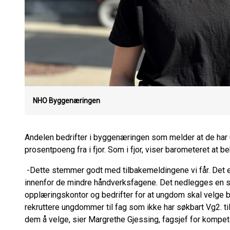
NHO Byggenæringen
Andelen bedrifter i byggenæringen som melder at de ha
prosentpoeng fra i fjor. Som i fjor, viser barometeret at be
-Dette stemmer godt med tilbakemeldingene vi får. Det er
innenfor de mindre håndverksfagene. Det nedlegges en sto
opplæringskontor og bedrifter for at ungdom skal velge b
rekruttere ungdommer til fag som ikke har søkbart Vg2. tilb
dem å velge, sier Margrethe Gjessing, fagsjef for kompe