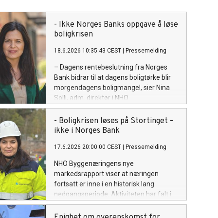
- Ikke Norges Banks oppgave å løse
boligkrisen
18.6.2026 10:35:43 CEST
|
Pressemelding
– Dagens rentebeslutning fra Norges
Bank bidrar til at dagens boligtørke blir
morgendagens boligmangel, sier Nina
Solli, adm. direktør i NHO
Byggenæringen.
- Boligkrisen løses på Stortinget –
ikke i Norges Bank
17.6.2026 20:00:00 CEST
|
Pressemelding
NHO Byggenæringens nye
markedsrapport viser at næringen
fortsatt er inne i en historisk lang
nedgangsperiode. Aktiviteten har falt i
mer enn 50 sammenhengende
måneder, sysselsettingen er redusert
Enighet om overenskomst for