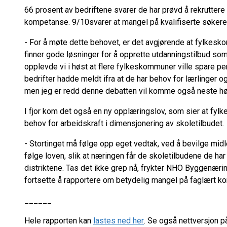
66 prosent av bedriftene svarer de har prøvd å rekruttere 
kompetanse. 9/10svarer at mangel på kvalifiserte søkere e
- For å møte dette behovet, er det avgjørende at fylkesk
finner gode løsninger for å opprette utdanningstilbud s
opplevde vi i høst at flere fylkeskommuner ville spare pe
bedrifter hadde meldt ifra at de har behov for lærlinger o
men jeg er redd denne debatten vil komme også neste høs
I fjor kom det også en ny opplæringslov, som sier at f
behov for arbeidskraft i dimensjonering av skoletilbudet.
- Stortinget må følge opp eget vedtak, ved å bevilge mid
følge loven, slik at næringen får de skoletilbudene de har
distriktene. Tas det ikke grep nå, frykter NHO Byggenæri
fortsette å rapportere om betydelig mangel på faglært ko
______
Hele rapporten kan
lastes ned her
. Se også nettversjon 