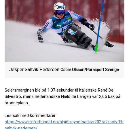
Jesper Saltvik Pedersen
Oscar Olsson/Parasport Sverige
Seiersmarginen ble på 1,37 sekunder til italienske René De
Silvestro, mens nederlandske Niels de Langen var 2,65 bak på
bronseplass.
Les sak med kommentarer
https://www.skiforbundet.no/alpint/nyhetsarkiv/2025/2/solv-til-
saltvik-pedersen/