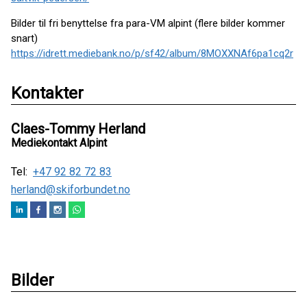
Bilder til fri benyttelse fra para-VM alpint (flere bilder kommer
snart)
https://idrett.mediebank.no/p/sf42/album/8MOXXNAf6pa1cq2r
Kontakter
Claes-Tommy Herland
Mediekontakt Alpint
Tel:
+47 92 82 72 83
herland@skiforbundet.no
Bilder