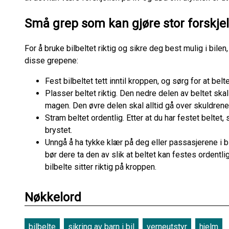
Små grep som kan gjøre stor forskjel
For å bruke bilbeltet riktig og sikre deg best mulig i bil
disse grepene:
Fest bilbeltet tett inntil kroppen, og sørg for at belte
Plasser beltet riktig. Den nedre delen av beltet ska
magen. Den øvre delen skal alltid gå over skuldrene
Stram beltet ordentlig. Etter at du har festet beltet
brystet.
Unngå å ha tykke klær på deg eller passasjerene i bi
bør dere ta den av slik at beltet kan festes ordentli
bilbelte sitter riktig på kroppen.
Nøkkelord
bilbelte
sikring av barn i bil
verneutstyr
hjelm