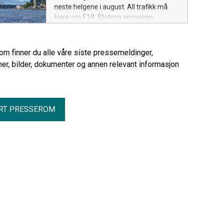
neste helgene i august. All trafikk må
kjøre om E18. Statens vegvesen
oppfordrer trafikantene til å unngå de
mest trafikkerte tidspunktene.
rom finner du alle våre siste pressemeldinger,
er, bilder, dokumenter og annen relevant informasjon
RT PRESSEROM