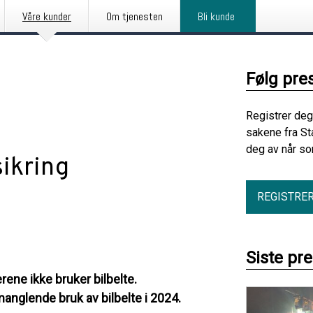
Våre kunder
Om tjenesten
Bli kunde
Følg pre
Registrer deg
sakene fra St
deg av når so
sikring
REGISTRE
Siste pr
rene ikke bruker bilbelte.
anglende bruk av bilbelte i 2024.