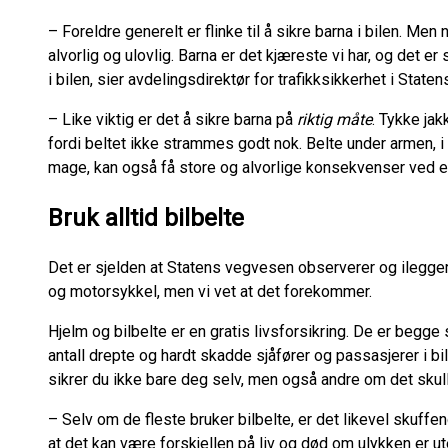
– Foreldre generelt er flinke til å sikre barna i bilen. Men
alvorlig og ulovlig. Barna er det kjæreste vi har, og det er
i bilen, sier avdelingsdirektør for trafikksikkerhet i Sta
–
Like viktig er det å sikre barna på
riktig måte
. Tykke jak
fordi beltet ikke strammes godt nok. Belte under armen, i 
mage, kan også få store og alvorlige konsekvenser ved en
Bruk alltid bilbelte
Det er sjelden at Statens vegvesen observerer og ilegge
og motorsykkel, men vi vet at det forekommer.
Hjelm og bilbelte er en gratis livsforsikring. De er begge
antall drepte og hardt skadde sjåfører og passasjerer i bi
sikrer du ikke bare deg selv, men også andre om det skull
–
Selv om de fleste bruker bilbelte, er det likevel skuffe
at det kan være forskjellen på liv og død om ulykken er ut