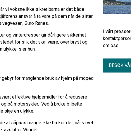
 når vi voksne ikke sikrer barna er det både
 sjåførens ansvar å ta vare på dem når de sitter
tens vegvesen, Guro Ranes.
I vårt presse
ker og vinterdresser gir dårligere sikkerhet
kontaktperson
stedet for slik det skal være, over bryst og
om oss.
 ulykke, sier hun.
BESØK VÅ
r gebyr for manglende bruk av hjelm på moped
 svært effektive hjelpemidler for å redusere
l og på motorsykler. Ved å bruke bilbelte
e skje en ulykke.
nde at såpass mange ikke bruker det, når vi vet
e, avslutter Wigdel.