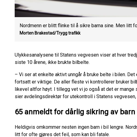
Nordmenn er blitt flinke til å sikre barna sine. Men litt f
Morten Brakestad/Trygg trafikk
Ulykkesanalysene til Statens vegvesen viser at hver tred
siste 10 årene, ikke brukte bilbelte.
– Vi ser at enkelte aktivt unngår å bruke belte i bilen. Det 
fortsatt er viktige. De aller fleste vi kontrollerer bruker
likevel altfor høyt. I tillegg vet vi jo også at det er mang
sier avdelingsdirektør for utekontroll i Statens vegvesen, 
65 anmeldt for dårlig sikring av barn 
Heldigvis omkommer nesten ingen barn i bil lengre. Nordmen
litt for ofte gjøres det feil, som kan bli fatale.