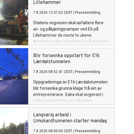
Lillehammer
7.8.2026 12:37:02 CEST
|
Pressemelding
Statens vegvesen skal asfaltere flere
av- og påkjøringsramper ved E6 på
Lillehammer de neste to ukene.
Arbeidene skjer om natta for å redusere
ulempene for trafikantene.
Blir forseinka oppstart for E16
Lærdalstunnelen
7.8.2026 08:52:41 CEST
|
Pressemelding
Oppgraderinga av E16 Lærdalstunnelen
blir forseinka grunna klage frå ein av
entreprenørane. Saka skal avgjerast i
retten mot slutten av månaden.
Langvarig arbeid i
Umskardtunnelen starter mandag
7.8.2026 08:00:00 CEST
|
Pressemelding