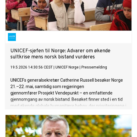
UNICEF-sjefen til Norge: Advarer om økende
sultkrise mens norsk bistand vurderes
19.5.2026 14:30:56 CEST
|
UNICEF Norge
|
Pressemelding
UNICEFs generalsekretær Catherine Russell besøker Norge
21.–22. mai, samtidig som regjeringen
gjennomfører Prosjekt Vendepunkt – en omfattende
gjennomgang av norsk bistand. Besøket finner sted i en tid
med økende globale humanitære behov, der prioriteringene i
norsk utviklingspolitikk kan få direkte konsekvenser for barn
i noen av verdens mest utsatte områder.