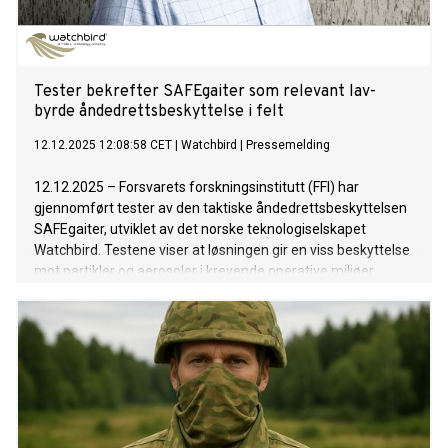
Tester bekrefter SAFEgaiter som relevant lav-
byrde åndedrettsbeskyttelse i felt
12.12.2025 12:08:58 CET
|
Watchbird
|
Pressemelding
12.12.2025 – Forsvarets forskningsinstitutt (FFI) har
gjennomført tester av den taktiske åndedrettsbeskyttelsen
SAFEgaiter, utviklet av det norske teknologiselskapet
Watchbird. Testene viser at løsningen gir en viss beskyttelse
mot partikler og aerosoler i krevende operative miljøer,
samtidig som den opprettholder pusteevne, syn og
bevegelighet.