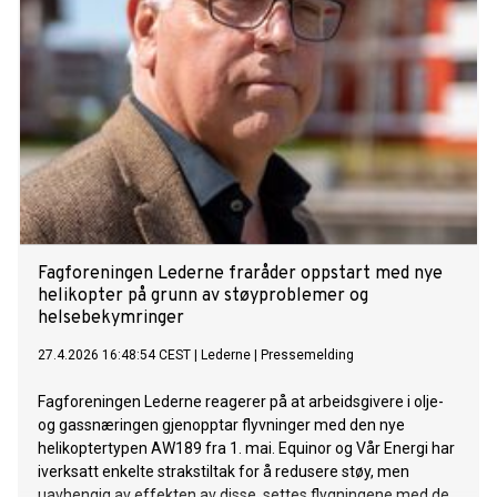
Fagforeningen Lederne fraråder oppstart med nye
helikopter på grunn av støyproblemer og
helsebekymringer
27.4.2026 16:48:54 CEST
|
Lederne
|
Pressemelding
Fagforeningen Lederne reagerer på at arbeidsgivere i olje-
og gassnæringen gjenopptar flyvninger med den nye
helikoptertypen AW189 fra 1. mai. Equinor og Vår Energi har
iverksatt enkelte strakstiltak for å redusere støy, men
uavhengig av effekten av disse, settes flygningene med de