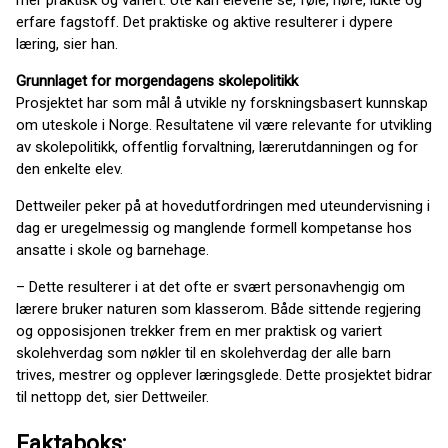
mer praktisk og variert. Ute kan elevene se, føle, høre, lukte og
erfare fagstoff. Det praktiske og aktive resulterer i dypere
læring, sier han.
Grunnlaget for morgendagens skolepolitikk
Prosjektet har som mål å utvikle ny forskningsbasert kunnskap
om uteskole i Norge. Resultatene vil være relevante for utvikling
av skolepolitikk, offentlig forvaltning, lærerutdanningen og for
den enkelte elev.
Dettweiler peker på at hovedutfordringen med uteundervisning i
dag er uregelmessig og manglende formell kompetanse hos
ansatte i skole og barnehage.
– Dette resulterer i at det ofte er svært personavhengig om
lærere bruker naturen som klasserom. Både sittende regjering
og opposisjonen trekker frem en mer praktisk og variert
skolehverdag som nøkler til en skolehverdag der alle barn
trives, mestrer og opplever læringsglede. Dette prosjektet bidrar
til nettopp det, sier Dettweiler.
Faktaboks: