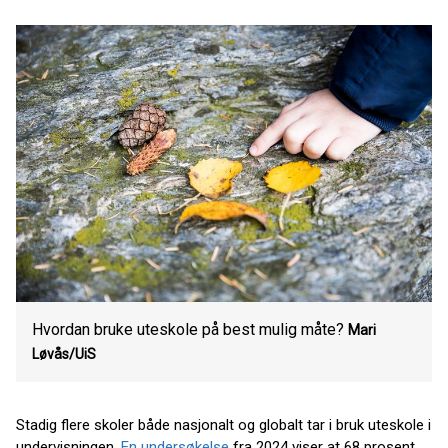
Hvordan bruke uteskole på best mulig måte?
Mari
Løvås/UiS
Stadig flere skoler både nasjonalt og globalt tar i bruk uteskole i
undervisningen.
En undersøkelse
fra 2024 viser at 68 prosent