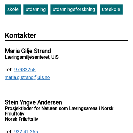
skole
utdanning
utdanningsforskning
uteskole
Kontakter
Maria Gilje Strand
Læringsmiljøsenteret, UiS
Tel:
97982268
maria.g.strand@uis.no
Stein Yngve Andersen
Prosjektleder for Naturen som Læringsarena i Norsk
Friluftsliv
Norsk Friluftsliv
Tel:
922 41 265