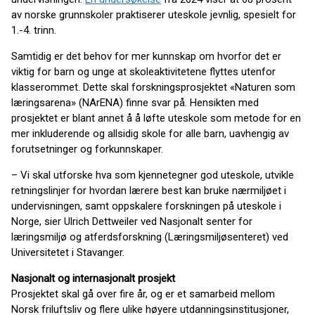
av norske grunnskoler praktiserer uteskole jevnlig, spesielt for
1.-4. trinn.
Samtidig er det behov for mer kunnskap om hvorfor det er
viktig for barn og unge at skoleaktivitetene flyttes utenfor
klasserommet. Dette skal forskningsprosjektet «Naturen som
læringsarena» (NArENA) finne svar på. Hensikten med
prosjektet er blant annet å å løfte uteskole som metode for en
mer inkluderende og allsidig skole for alle barn, uavhengig av
forutsetninger og forkunnskaper.
– Vi skal utforske hva som kjennetegner god uteskole, utvikle
retningslinjer for hvordan lærere best kan bruke nærmiljøet i
undervisningen, samt oppskalere forskningen på uteskole i
Norge, sier Ulrich Dettweiler ved Nasjonalt senter for
læringsmiljø og atferdsforskning (Læringsmiljøsenteret) ved
Universitetet i Stavanger.
Nasjonalt og internasjonalt prosjekt
Prosjektet skal gå over fire år, og er et samarbeid mellom
Norsk friluftsliv og flere ulike høyere utdanningsinstitusjoner,