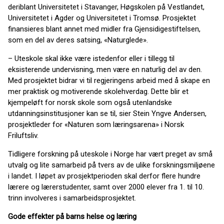
deriblant Universitetet i Stavanger, Høgskolen på Vestlandet,
Universitetet i Agder og Universitetet i Tromsø. Prosjektet
finansieres blant annet med midler fra Gjensidigestiftelsen,
som en del av deres satsing, «Naturglede».
– Uteskole skal ikke være istedenfor eller i tillegg til
eksisterende undervisning, men være en naturlig del av den.
Med prosjektet bidrar vi til regjeringens arbeid med å skape en
mer praktisk og motiverende skolehverdag. Dette blir et
kjempeløft for norsk skole som også utenlandske
utdanningsinstitusjoner kan se til, sier Stein Yngve Andersen,
prosjektleder for «Naturen som læringsarena» i Norsk
Friluftsliv.
Tidligere forskning på uteskole i Norge har vært preget av små
utvalg og lite samarbeid på tvers av de ulike forskningsmiljøene
i landet. I løpet av prosjektperioden skal derfor flere hundre
lærere og lærerstudenter, samt over 2000 elever fra 1. til 10.
trinn involveres i samarbeidsprosjektet.
Gode effekter på barns helse og læring