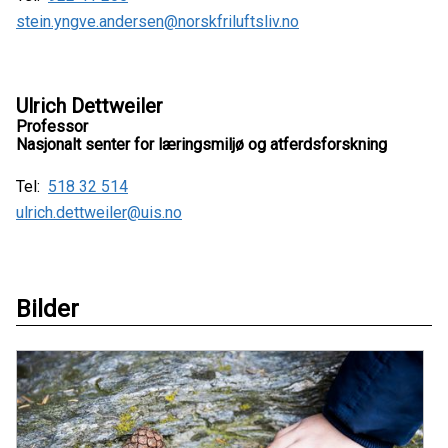
stein.yngve.andersen@norskfriluftsliv.no
Ulrich Dettweiler
Professor
Nasjonalt senter for læringsmiljø og atferdsforskning
Tel:
518 32 514
ulrich.dettweiler@uis.no
Bilder