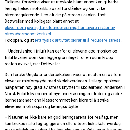
Tidligere forskning viser at uteskole blant annet kan gi bedre
læring, helse, motorikk, sosial forståelse og kan virke
stressregulerende. I en studie på stress i skolen, fant
Dettweiler med kollegaer blant annet at
elever som jevnlig får uteundervisning, har lavere nivåer av
stresshormonet kortisol
i kroppen, og at
lett fysisk aktivitet bidrar til å redusere stress
.
– Undervisning i friluft kan derfor gi elevene god mosjon og
friluftsvaner som kan legge grunnlaget for en sunn kropp
resten av livet, sier Dettweiler.
Den ferske Ungdata-undersøkelsen viser at nesten en av fem
elever er misfornøyde med skolehverdagen. I tillegg opplever
halvparten høy grad av stress knyttet til skolearbeid. Andersen i
Norsk Friluftsliv mener at nye undervisningsmetoder og andre
læringsarenaer enn klasserommet kan bidra til å styrke
elevenes motivasjon og læringsutbytte.
– Naturen er ikke bare en god læringsarena for realfag, men
kan brukes i alle fag og gjøre en ellers teoretisk skolehverdag