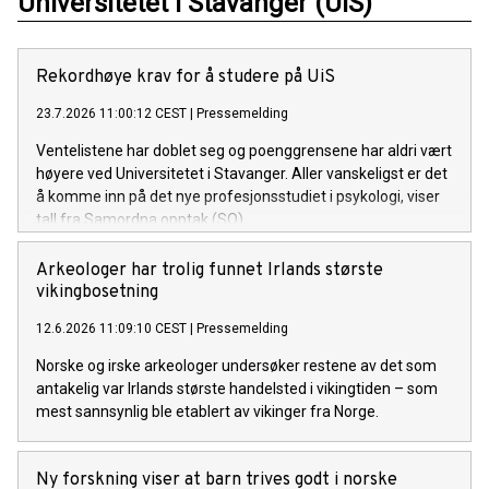
Universitetet i Stavanger (UiS)
Rekordhøye krav for å studere på UiS
23.7.2026 11:00:12 CEST
|
Pressemelding
Ventelistene har doblet seg og poenggrensene har aldri vært
høyere ved Universitetet i Stavanger. Aller vanskeligst er det
å komme inn på det nye profesjonsstudiet i psykologi, viser
tall fra Samordna opptak (SO).
Arkeologer har trolig funnet Irlands største
vikingbosetning
12.6.2026 11:09:10 CEST
|
Pressemelding
Norske og irske arkeologer undersøker restene av det som
antakelig var Irlands største handelsted i vikingtiden – som
mest sannsynlig ble etablert av vikinger fra Norge.
Ny forskning viser at barn trives godt i norske