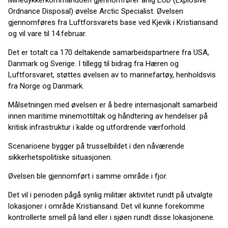
Minedykkerkommandoen gjennomfører årlig EOD (Explosive
Ordnance Disposal) øvelse Arctic Specialist. Øvelsen
gjennomføres fra Luftforsvarets base ved Kjevik i Kristiansand
og vil vare til 14.februar.
Det er totalt ca 170 deltakende samarbeidspartnere fra USA,
Danmark og Sverige. I tillegg til bidrag fra Hæren og
Luftforsvaret, støttes øvelsen av to marinefartøy, henholdsvis
fra Norge og Danmark.
Målsetningen med øvelsen er å bedre internasjonalt samarbeid
innen maritime minemottiltak og håndtering av hendelser på
kritisk infrastruktur i kalde og utfordrende værforhold.
Scenarioene bygger på trusselbildet i den nåværende
sikkerhetspolitiske situasjonen.
Øvelsen ble gjennomført i samme område i fjor.
Det vil i perioden pågå synlig militær aktivitet rundt på utvalgte
lokasjoner i område Kristiansand. Det vil kunne forekomme
kontrollerte smell på land eller i sjøen rundt disse lokasjonene.