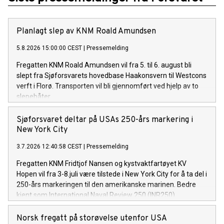
Planlagt slep av KNM Roald Amundsen
5.8.2026 15:00:00 CEST
|
Pressemelding
Fregatten KNM Roald Amundsen vil fra 5. til 6. august bli
slept fra Sjøforsvarets hovedbase Haakonsvern til Westcons
verft i Florø. Transporten vil bli gjennomført ved hjelp av to
slepebåter.
Sjøforsvaret deltar på USAs 250-års markering i
New York City
3.7.2026 12:40:58 CEST
|
Pressemelding
Fregatten KNM Fridtjof Nansen og kystvaktfartøyet KV
Hopen vil fra 3-8.juli være tilstede i New York City for å ta del i
250-års markeringen til den amerikanske marinen. Bedre
kjent som International Naval Review 250 (INR250).
Norsk fregatt på storøvelse utenfor USA