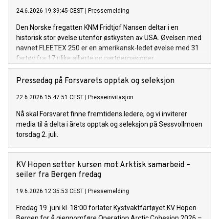
24.6.2026 19:39:45 CEST
|
Pressemelding
Den Norske fregatten KNM Fridtjof Nansen deltar i en
historisk stor øvelse utenfor østkysten av USA. Øvelsen med
navnet FLEETEX 250 er en amerikansk-ledet øvelse med 31
fartøy fra 17 ulike allierte og partnernasjoner.
Pressedag på Forsvarets opptak og seleksjon
22.6.2026 15:47:51 CEST
|
Presseinvitasjon
Nå skal Forsvaret finne fremtidens ledere, og vi inviterer
media til å delta i årets opptak og seleksjon på Sessvollmoen
torsdag 2. juli.
KV Hopen setter kursen mot Arktisk samarbeid –
seiler fra Bergen fredag
19.6.2026 12:35:53 CEST
|
Pressemelding
Fredag 19. juni kl. 18:00 forlater Kystvaktfartøyet KV Hopen
Bergen for å gjennomføre Operation Arctic Cohesion 2026 –